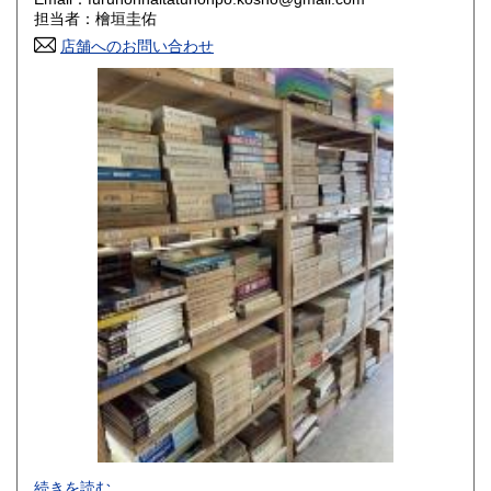
香川県
愛媛県
800円
800円
担当者：檜垣圭佑
店舗へのお問い合わせ
高知県
福岡県
800円
800円
佐賀県
長崎県
800円
800円
熊本県
大分県
800円
800円
宮崎県
鹿児島県
800円
800円
沖縄県
1,500円
-
続きを読む