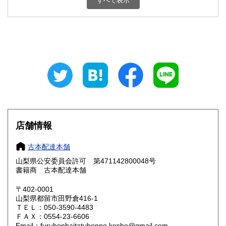
すべて表示
石川県
福井県
800円
800円
山梨県
長野県
800円
800円
岐阜県
静岡県
800円
800円
愛知県
三重県
800円
800円
滋賀県
京都府
800円
800円
大阪府
兵庫県
800円
800円
店舗情報
奈良県
和歌山県
800円
800円
古本配達本舗
山梨県公安委員会許可 第471142800048号
鳥取県
島根県
800円
800円
書籍商 古本配達本舗
岡山県
広島県
800円
800円
〒402-0001
山梨県都留市田野倉416-1
ＴＥＬ：050-3590-4483
山口県
徳島県
800円
800円
ＦＡＸ：0554-23-6606
Email：furuhonhaitatuhonpo.kosho@gmail.com