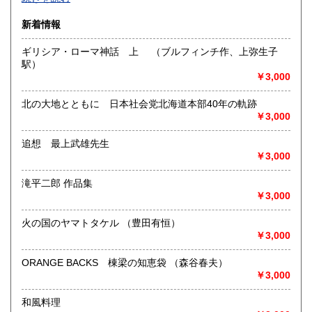
沿線名：-
新着情報
最寄駅：-
営業時間：-
ギリシア・ローマ神話 上 （ブルフィンチ作、上弥生子
定休日：-
駅）
￥3,000
書籍の買取について
-
北の大地とともに 日本社会党北海道本部40年の軌跡
￥3,000
取り扱い分野
追想 最上武雄先生
総記、哲学宗教、歴史、社会科学、自然科学、美術工芸、国
￥3,000
語国文、外国文学、古典籍、近代文献、趣味、外国書、サブ
カルチャー、古書一般（その他）
滝平二郎 作品集
書籍全般
￥3,000
火の国のヤマトタケル （豊田有恒）
￥3,000
ORANGE BACKS 棟梁の知恵袋 （森谷春夫）
￥3,000
和風料理