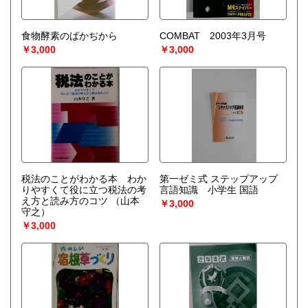
食物酵素のばかぢから
COMBAT 2003年3月号
￥3,000
￥3,000
税法のことがわかる本 わか
第一ゼミ式 ステップアップ
りやすくて役に立つ税法の考
言語知識 小学生 国語
え方と読み方のコツ
（山本
￥3,000
守之）
￥3,000