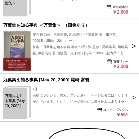
葉集＞
虚空蔵書院
￥2,000
万葉集を知る事典 ＜万葉集＞ （画像あり）
櫻井満 監修 ; 尾崎富義, 菊地義裕, 伊藤高雄 著、東京堂、
2000.5、356p、20cm、一･･･
書名：万葉集を知る事典 著者：櫻井満 監修 ; 尾崎富義, 菊地義
裕, 伊藤高雄 著 出版元：東京堂 刊行年：2000.5 版表示： 説
明：本書は、日本最古の歌集である万葉集を多角的に解説した
古書Uppro
事典である。櫻井満の監修のもと、尾崎富義・菊地義裕・伊藤
￥2,200
高雄の三名が執筆を担当した。万葉集に登場する歌人や歌の背
景、時代的・文化的文脈を丁寧に整理し、初学者から研究者ま
万葉集を知る事典 [May 20, 2000] 尾崎 富義
で幅広く活用できる構成となっている。万葉集への理解を深め
1冊
るための基本的な参照資料として、その価値は高い。
表紙にヤケシミ、痛み、スレがあり、ページ部分にはヤケシミ
万葉集を知
る事典 [May
がございます。しかし、ページ部分には書き込みはありませ
20, 2000] 尾
ん。＊＊帯や付録などの付属品につきましては、特に記載がな
はじっこブックス
崎 富義
い場合はないものとお考えください。書き込み、切り抜き等の
￥551
チェックは入念にしておりますが、見落とし等ある場合がござ
います。その場合はご連絡ください。すぐの対応に努めます。