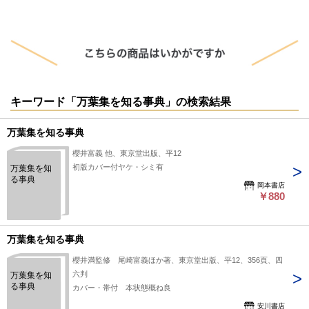
キーワード「万葉集を知る事典」の検索結果
万葉集を知る事典
櫻井富義 他、東京堂出版、平12
初版カバー付ヤケ・シミ有
万葉集を知
る事典
岡本書店
￥880
万葉集を知る事典
櫻井満監修 尾崎富義ほか著、東京堂出版、平12、356頁、四
六判
万葉集を知
る事典
カバー・帯付 本状態概ね良
安川書店