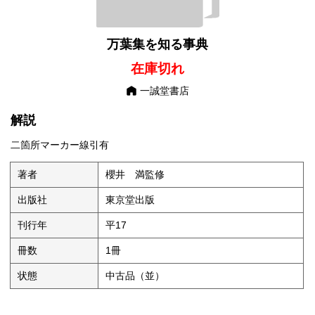
万葉集を知る事典
在庫切れ
一誠堂書店
解説
二箇所マーカー線引有
著者
櫻井 満監修
出版社
東京堂出版
刊行年
平17
冊数
1冊
状態
中古品（並）