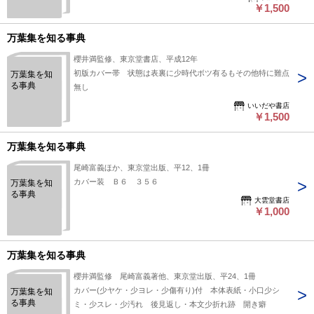
￥1,500
万葉集を知る事典
櫻井満監修、東京堂書店、平成12年
初版カバー帯 状態は表裏に少時代ボツ有るもその他特に難点
万葉集を知
る事典
無し
いいだや書店
￥1,500
万葉集を知る事典
尾崎富義ほか、東京堂出版、平12、1冊
カバー装 Ｂ６ ３５６
万葉集を知
る事典
大雲堂書店
￥1,000
万葉集を知る事典
櫻井満監修 尾崎富義著他、東京堂出版、平24、1冊
カバー(少ヤケ・少ヨレ・少傷有り)付 本体表紙・小口少シ
万葉集を知
る事典
ミ・少スレ・少汚れ 後見返し・本文少折れ跡 開き癖