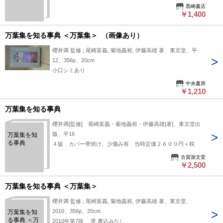
黒崎書店
￥1,400
万葉集を知る事典 ＜万葉集＞ （画像あり）
櫻井満 監修 ; 尾崎富義, 菊地義裕, 伊藤高雄 著、東京堂、平
12、356p、20cm
小口シミあり
中央書房
￥1,210
万葉集を知る事典
櫻井満[監修] 尾崎富義・菊地義裕・伊藤高雄[著]、東京堂出
版、平16
万葉集を知
る事典
４版 カバー帯焼け、少傷み有 当時定価２６００円＋税
古賀游文堂
￥2,500
万葉集を知る事典 ＜万葉集＞
櫻井満 監修 ; 尾崎富義, 菊地義裕, 伊藤高雄 著、東京堂、
2010、356p、20cm
万葉集を知
る事典 ＜万
2010年第7版 帯 書込みなし