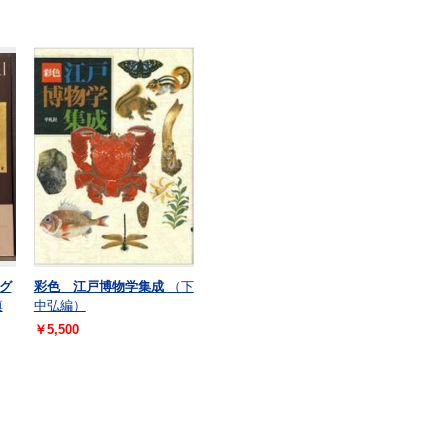
グ
彩色 江戸博物学集成
（下
慎
中弘編）
￥5,500