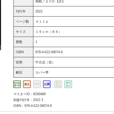
鵜殿／えりか【訳】
刊行年
2022
ページ数
４１１ｐ
サイズ
１９ｃｍ（Ｂ６）
冊数
1
ISBN
978-4-622-09074-8
状態
中古品（並）
解説
カバー帯
マスターID：8330489
初版刊行年：2022.3
ISBN：978-4-622-09074-8