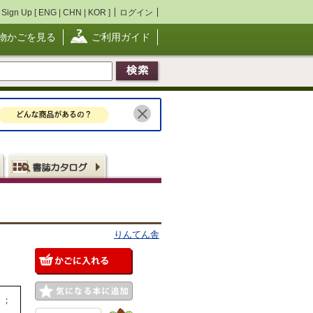
Sign Up [
ENG
|
CHN
|
KOR
]
ログイン
物かごを見る
ご利用ガイド
りんてん舎
〉；