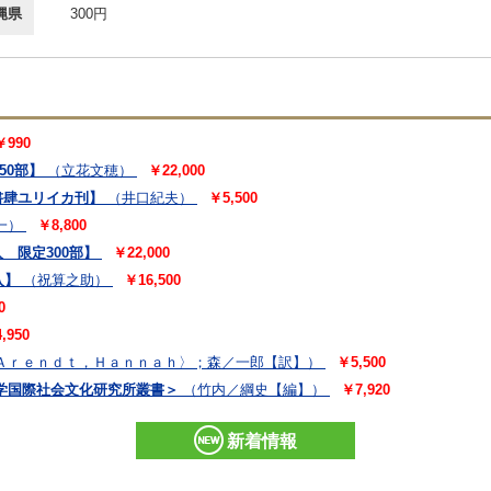
縄県
300円
￥990
50部】
（立花文穂）
￥22,000
書肆ユリイカ刊】
（井口紀夫）
￥5,500
一）
￥8,800
 限定300部】
￥22,000
入】
（祝算之助）
￥16,500
0
,950
Ａｒｅｎｄｔ，Ｈａｎｎａｈ〉；森／一郎【訳】）
￥5,500
学国際社会文化研究所叢書＞
（竹内／綱史【編】）
￥7,920
新着情報