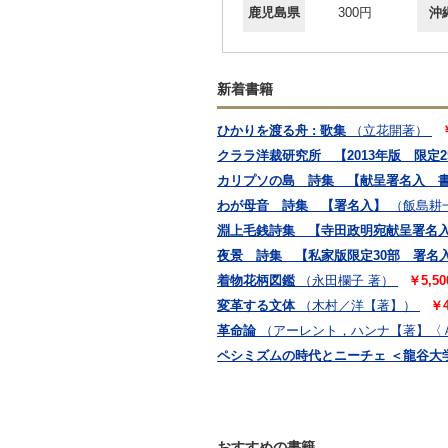
鹿児島県
300円
沖
新着書籍
ひかりを渡る舟 : 歌集
（立花開著）
クララ洋裁研究所 【2013年版 限定2
カリプソの島 詩集 【献呈署名入 
わが母音 詩集 【署名入】
（飯島耕
淵上毛銭詩集 【寺田政明宛献呈署名入
夜景 詩集 【私家版限定30部 署名
着物花柄図鑑
（永田欄子 著）
￥5,50
変革する文体
（木村／洋【著】）
￥4
革命論
（アーレント，ハンナ【著】〈
ペシミズムの時代とニーチェ ＜龍谷大
おすすめの書籍