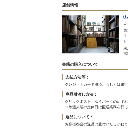
店舗情報
り
〒1
東
Ｔ
Ｆ
東
書
書籍の購入について
支払方法等：
クレジットカード決済、もしくは銀行振
商品引渡し方法：
クリックポスト、ゆうパックのいずれ
※毎週火曜の定休日は配送業務を行っ
返品について：
お客様都合の返品は受付いたしかねま