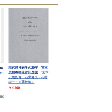
m:
現代精神医学の20年 宮本
pen
忠雄教授退官記念誌
（宮本
忠雄監修 石黒健夫・花村
誠一・加藤敏編）
￥4,400
rry