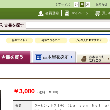
お知らせ
文字サイズ
会員登録
マイページ
買い
古書を探す
￥3,080
（送料：￥300）
著者
ラーセン，ネラ【著】〈Ｌａｒｓｅｎ，Ｎｅｌｌａ