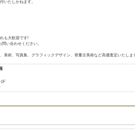
付いたしかねます。
れも大歓迎です!
お問い合わせください。
、美術、写真集、グラフィックデザイン、骨董古美術など高価査定いたしま
報
1F
合