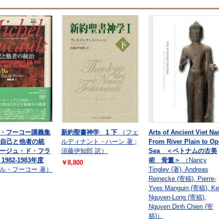
・フーコー講義集
新約聖書神学 1 下
（フェ
Arts of Ancient Viet Na
 自己と他者の統
ルディナント・ハーン 著 ;
From River Plain to O
ージュ・ド・フラ
須藤伊知郎 訳）
Sea ＜ベトナムの古美
1982-1983年度
術 骨董＞
（Nancy
￥8,800
ル・フーコー 著）
Tingley (著), Andreas
Reinecke (寄稿), Pierre-
Yves Manguin (寄稿), Ke
Nguyen-Long (寄稿),
Nguyen Dinh Chien (寄
稿)）