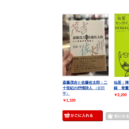
斎藤茂吉と佐藤佐太郎：二
仙厓：禅
十世紀の抒情詩人
（岩田
録 骨董
亨）
￥2,200
￥1,100