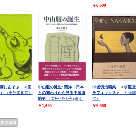
￥6,600
画にあそぶ ＜図
中山服の誕生: 西洋・日本
中堀慎治画集 ＜求龍堂
＞
（出光美術館）
との関わりから見る中国服
ラフィックス＞
（中堀
飾史
（乗松 佳代子 (著)）
治）
￥1,650
￥5,500