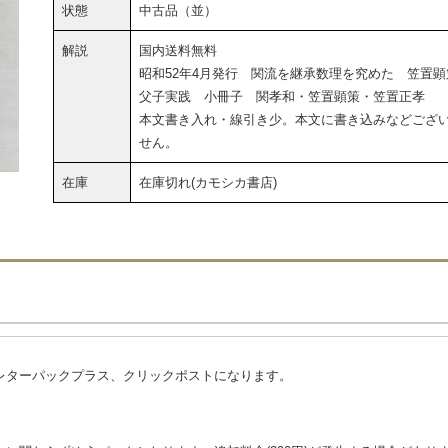
状態
中古品（並）
解説
国内送料無料
昭和52年4月発行 関流を継承数理を究めた 笠置顕
父子実践 小冊子 関孝和・笠置顕策・笠置正孝
本文書き入れ・線引き少。本文に書き込みなどござ
せん。
在庫
在庫切れ(カモシカ書店)
レターパックプラス、クリックポストになります。
。
。