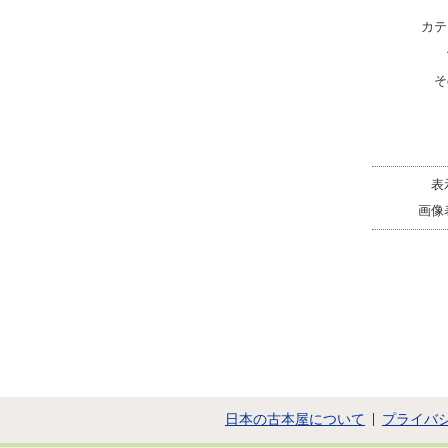
カテ
そ
表
画像
日本の古本屋について
プライバ