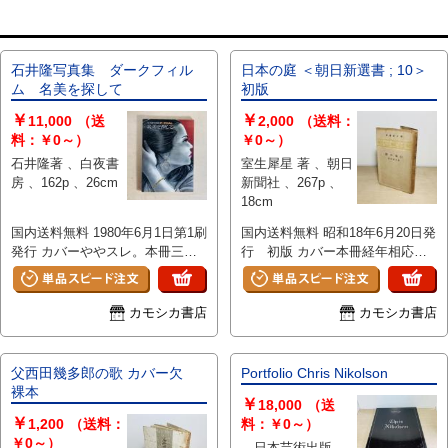
石井隆写真集 ダークフィル
日本の庭 ＜朝日新選書 ; 10＞
ム 名美を探して
初版
￥
￥
11,000
（送
2,000
（送料：
料：￥0～）
￥0～）
石井隆著 、白夜書
室生犀星 著 、朝日
房 、162p 、26cm
新聞社 、267p 、
18cm
国内送料無料 1980年6月1日第1刷
国内送料無料 昭和18年6月20日発
発行 カバーややスレ。本冊三方
行 初版 カバー本冊経年相応ヤ
シミ。 本文書き込みなどはなく
ケ・スレ。本文書き込みなどはな
保存良好です。
く保存良好です。
カモシカ書店
カモシカ書店
父西田幾多郎の歌 カバー欠
Portfolio Chris Nikolson
裸本
￥
18,000
（送
￥
1,200
（送料：
料：￥0～）
￥0～）
、日本芸術出版