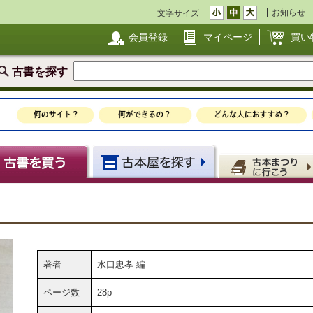
お知らせ
文字サイズ
会員登録
マイページ
買い
古書を探す
著者
水口忠孝 編
ページ数
28p