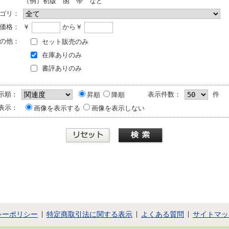
（例）初版 函 帯 など
ゴリ：
価格：
￥
から￥
の他：
セット販売のみ
在庫ありのみ
書評ありのみ
示順：
表示件数：
件
昇順
降順
表示：
画像を表示する
画像を表示しない
シーポリシー
特定商取引法に関する表示
よくある質問
サイトマッ