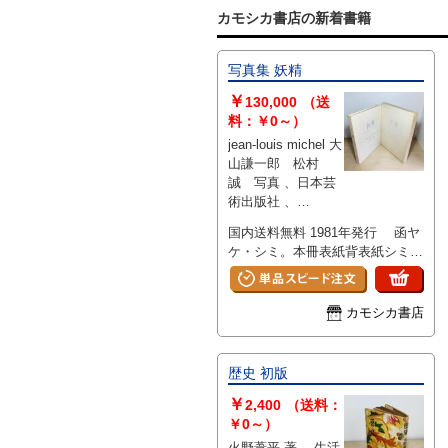
カモシカ書店の新着書籍
写真集 妖精
￥
130,000
（送
料：￥0～）
jean-louis michel 大
山謙一郎 松村
誠 写真 、日本芸
術出版社 、
303x220mm
国内送料無料 1981年発行 函ヤ
ケ・シミ。本冊表紙背表紙シミ。
本文書き込みなどはなく保存良好
です。
カモシカ書店
歴史 初版
￥
2,400
（送料：
￥0～）
火野葦平 著 、生活