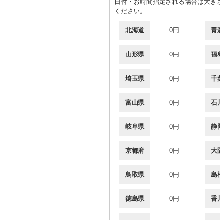
日付・お時間指定される場合は大きさ
ください。
北海道
0円
青
山形県
0円
福
埼玉県
0円
千
富山県
0円
石
岐阜県
0円
静
京都府
0円
大
鳥取県
0円
島
徳島県
0円
香