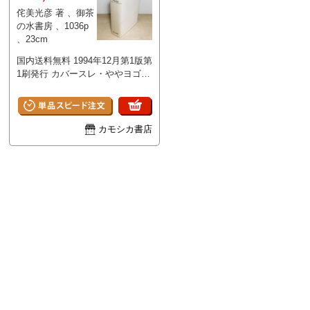
侘美光彦 著 、御茶
の水書房 、1036p
、23cm
国内送料無料 1994年12月第1版第
1刷発行 カバースレ・ややヨゴ
レ。本冊三方スレくすみ。本文書
き込みなどはなく保存良好です。
カモシカ書店