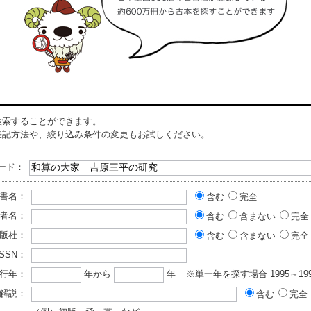
検索することができます。
表記方法や、絞り込み条件の変更もお試しください。
ード：
書名：
含む
完全
者名：
含む
含まない
完全
版社：
含む
含まない
完全
ISSN：
行年：
年から
年
※単一年を探す場合 1995～199
解説：
含む
完全