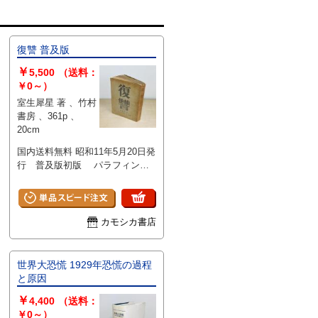
復讐 普及版
￥
5,500
（送料：
￥0～）
室生犀星 著 、竹村
書房 、361p 、
20cm
国内送料無料 昭和11年5月20日発
行 普及版初版 パラフィン紙
前後見返し貼り付け。カバー袖割
れ。後ろ見返し日付・蔵書記名。
本文書き込みなどはなく保存良好
です。
カモシカ書店
世界大恐慌 1929年恐慌の過程
と原因
￥
4,400
（送料：
￥0～）