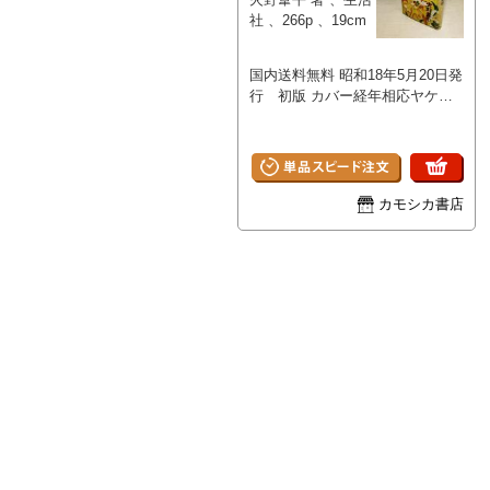
社 、266p 、19cm
国内送料無料 昭和18年5月20日発
行 初版 カバー経年相応ヤケ・
スレ。袖小さな穴。本冊本文書き
込みなどはなく保存良好です。
カモシカ書店