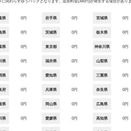
に関わらずゆうパックとなります。追加料金(390円)が発生する場合があり
森県
0円
岩手県
0円
宮城県
0円
島県
0円
茨城県
0円
栃木県
0円
葉県
0円
東京都
0円
神奈川県
0円
川県
0円
福井県
0円
山梨県
0円
岡県
0円
愛知県
0円
三重県
0円
阪府
0円
兵庫県
0円
奈良県
0円
根県
0円
岡山県
0円
広島県
0円
川県
0円
愛媛県
0円
高知県
0円