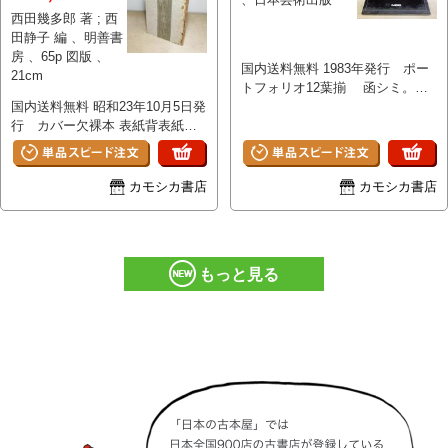
西田幾多郎 著 ; 西
田静子 編 、明善書
房 、65p 図版 、
国内送料無料 1983年発行 ポー
21cm
トフォリオ12葉揃 函シミ。図
国内送料無料 昭和23年10月5日発
版使用感なく新品のようにきれい
行 カバー欠裸本 表紙背表紙虫
です。 書き込みなどもございま
喰い痕スレ傷が目立ちます。後ろ
せん。
見返し小さな書き入れ。本文書き
込みなどはなく保存良好です。
カモシカ書店
カモシカ書店
もっと見る