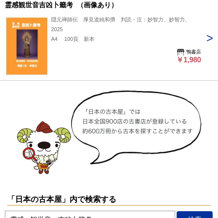
霊感観世音吉凶卜籤考 （画像あり）
隠元禅師伝 厚見道純和撰 判読・注：妙智力、妙智力、
2025
A4 100頁 新本
鴨書店
￥1,980
「日本の古本屋」内で検索する