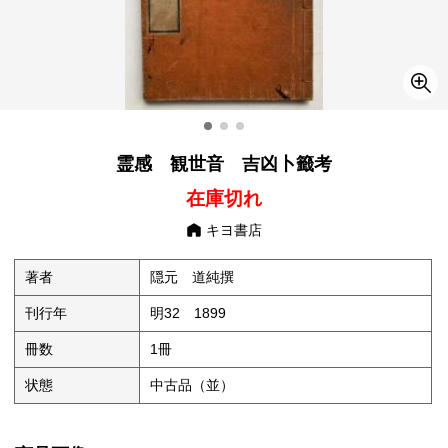
霊感 観世音 吉凶卜籤考
在庫切れ
キヨ書店
著者
隠元 道純撰
刊行年
明32 1899
冊数
1冊
状態
中古品（並）