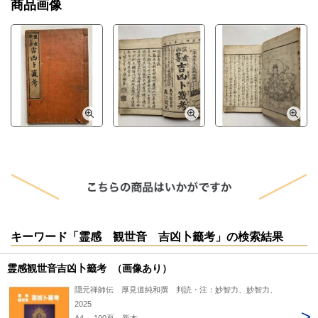
商品画像
キーワード「霊感 観世音 吉凶卜籤考」の検索結果
霊感観世音吉凶卜籤考 （画像あり）
隠元禅師伝 厚見道純和撰 判読・注：妙智力、妙智力、
2025