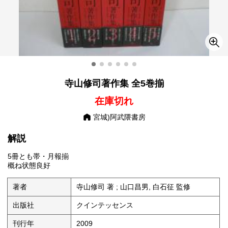
寺山修司著作集 全5巻揃
在庫切れ
宮城)阿武隈書房
解説
5冊とも帯・月報揃
概ね状態良好
著者
寺山修司 著 ; 山口昌男, 白石征 監修
出版社
クインテッセンス
刊行年
2009