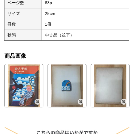
ページ数
63p
サイズ
25cm
冊数
1冊
状態
中古品（並下）
商品画像