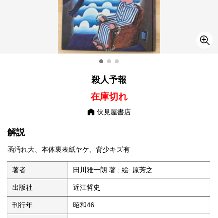
殺人予報
在庫切れ
伏見屋書店
解説
函汚れ大、本体裏表紙ヤケ、背少キズ有
著者
田川雅一朗 著 ; 絵: 原芳之
出版社
近江哲史
刊行年
昭和46