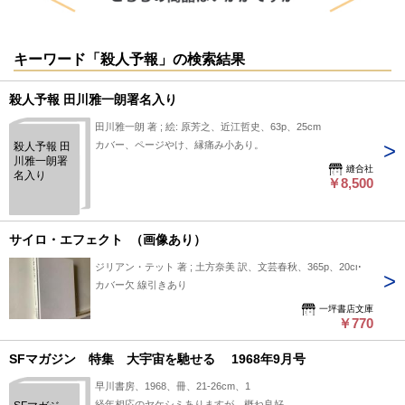
キーワード「殺人予報」の検索結果
殺人予報 田川雅一朗署名入り
田川雅一朗 著 ; 絵: 原芳之、近江哲史、63p、25cm
カバー、ページやけ、縁痛み小あり。
殺人予報 田
川雅一朗署
縫合社
名入り
￥8,500
サイロ・エフェクト （画像あり）
ジリアン・テット 著 ; 土方奈美 訳、文芸春秋、365p、20cm
カバー欠 線引きあり
一坪書店文庫
￥770
SFマガジン 特集 大宇宙を馳せる 1968年9月号
早川書房、1968、冊、21-26cm、1
経年相応のヤケシミありますが、概ね良好。