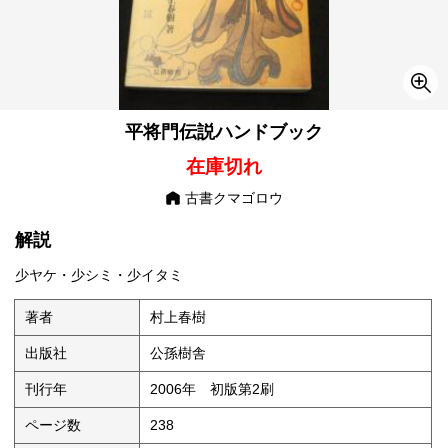
平将門伝説ハンドブック
在庫切れ
古書クマゴロウ
解説
少ヤケ・少シミ・少イタミ
著者
村上春樹
出版社
公孫樹舎
刊行年
2006年 初版第2刷
ページ数
238