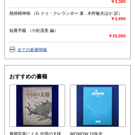
￥3,300
熱情精神病 （G.ドゥ・クレランボー 著 ; 木村敏夫ほか 訳）
￥3,850
短冊手鑑 （小松茂美 編）
￥33,000
全ての新着情報
おすすめの書籍
展開写真による 中国の文様
WOWOW 10年史