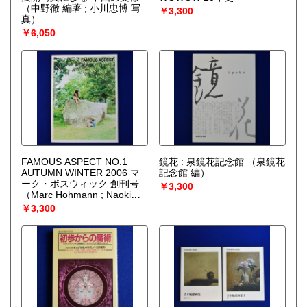
（中野徹 編著 ; 小川忠博 写
￥3,300
真）
￥6,050
FAMOUS ASPECT NO.1
鏡花 : 泉鏡花記念館
（泉鏡花
AUTUMN WINTER 2006 マ
記念館 編）
ーク・ボスウィック 創刊号
￥3,300
（Marc Hohmann ; Naoki
Ishizaka, Mark Borthwick）
￥3,300