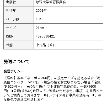
出版社
放送大学教育振興会
刊行年
2001年
ページ数
184p.
サイズ
21cm
ISBN
4595538421
状態
中古品（並）
発送について
発送ポリシー
【送料】基本「ネコポス 300円」→規定サイズを超える場合「宅
急便コンパクト 520円」→規定の梱包材に収まらない場合「宅急
便 520円～」 ■代金引換(ヤマト運輸宅急便のみ、手数料600
円) ■公費(後払い)歓迎→「ご連絡いただきたい事項」を書店ペー
ジでご案内しております ■インボイス発行事業者登録済 ■丁寧
な梱包で迅速に発送します