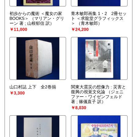
初歩からの魔術 ＜魔女の家
青木敏郎画集 1・2 2冊セッ
BOOKS＞
（マリアン・グリ
ト ＜求龍堂グラフィックス
ーン 著 ; 山根郁信 訳）
＞
（青木敏郎）
￥11,000
￥24,200
山口村誌 上下 全2巻揃
関東大震災の想像力 : 災害と
復興の視覚文化論
（ジェニ
￥3,300
ファー・ワイゼンフェルド
著 ; 篠儀直子 訳）
￥8,030