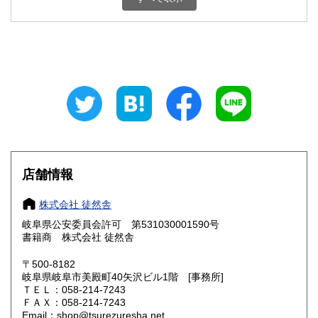
石川県
福井県
300円
300円
山梨県
長野県
300円
300円
岐阜県
静岡県
300円
300円
愛知県
三重県
300円
300円
滋賀県
京都府
300円
300円
大阪府
兵庫県
300円
300円
店舗情報
奈良県
和歌山県
300円
300円
株式会社 徒然舎
岐阜県公安委員会許可 第531030001590号
鳥取県
島根県
300円
300円
書籍商 株式会社 徒然舎
岡山県
広島県
300円
300円
〒500-8182
岐阜県岐阜市美殿町40矢沢ビル1階 [事務所]
ＴＥＬ：058-214-7243
山口県
徳島県
300円
300円
ＦＡＸ：058-214-7243
Email：shop@tsurezuresha.net