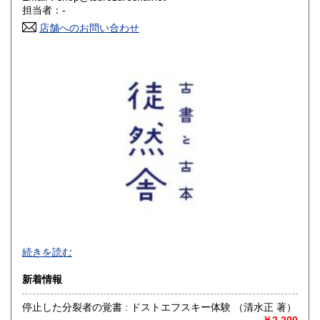
香川県
愛媛県
300円
300円
担当者：-
店舗へのお問い合わせ
高知県
福岡県
300円
300円
佐賀県
長崎県
300円
300円
熊本県
大分県
300円
300円
宮崎県
鹿児島県
300円
300円
沖縄県
300円
【 厚紙封筒＋OPP袋で丁寧梱包 / 公費歓迎 】
続きを読む
■公費購入のご相談などお問い合わせは、メールでお願いいた
新着情報
します
停止した分裂者の覚書 : ドストエフスキー体験 （清水正 著）
沿線名：-
￥2,200