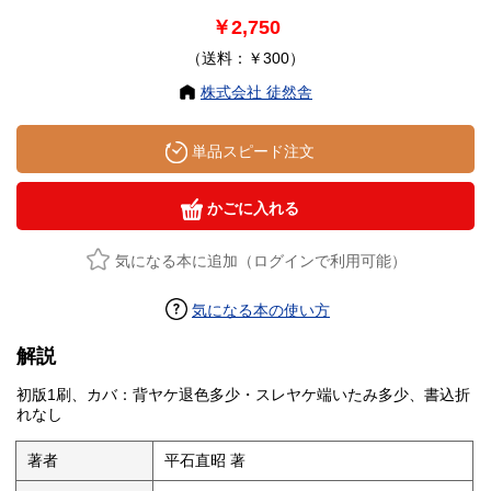
￥2,750
（送料：￥300）
株式会社 徒然舎
単品スピード注文
かごに入れる
気になる本に追加（ログインで利用可能）
気になる本の使い方
解説
初版1刷、カバ：背ヤケ退色多少・スレヤケ端いたみ多少、書込折
れなし
著者
平石直昭 著