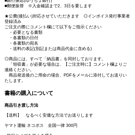
■銀行振込(ゆうちょ銀行)
■郵便振替 ※入金確認まで2、3日を要します
★公費(後払い)対応させていただきます ◎インボイス発行事業者
登録済み
ご注文の際にコメント欄にて以下をご指示ください
・必要となる書類
・各書類の日付
・各書類の宛名
・送料の表記(別記または商品代金に含める)
◎商品には、すべて「納品書」を同封しております。
「領収書」が必要な場合は、【ご注文時に】コメント欄よりご
連絡ください。
商品発送後のご用命の場合、PDFをメールに添付してお送りい
たします。
書籍の購入について
商品引き渡し方法
【送料】 なるべく安価な方法でお送りします
ヤマト運輸 ネコポス 全国一律 300円