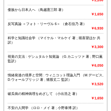
最寄駅：-
営業時間：-
定休日：-
倭族から日本人へ （鳥越憲三郎 著）
￥1,650
書籍の買取について
反写真論 ＜フォト・リーヴル 6＞ （倉石信乃 著）
〈 人文書・美術書・専門書 〉
￥6,930
【 全国 無料で出張買取いたします 】
科学と知識社会学 （マイケル・マルケイ 著 ; 堀喜望ほか 共
訳）
￥3,300
どうぞお気軽にお問い合わせください
☎買取受付フリーダイヤル 0120-989-307
視覚の文法 : ゲシュタルト知覚論 （G.カニッツァ 著 ; 野口薫
監訳）
公式LINEアカウント 「徒然舎」 ございます
￥6,050
https://lin.ee/NDp1ENf
情緒発達の境界と空間 : ウィニコット理論入門 （M.デービス,
取り扱い分野
D.ウォールブリッジ 著 ; 猪股丈二 監訳）
￥3,520
哲学宗教、社会科学、自然科学、美術工芸、国語国文、外国
文学、サブカルチャー、古書一般（その他）
破瓜病の精神病理をめざして （小出浩之 著）
人文書・美術書・専門書
￥1,650
不安の人間学 （ロロ・メイ 著 ; 小野泰博 訳）