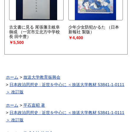
古文書に見る 尾張藩主岐阜
少年少女防犯かるた
（日本
御成
（一宮市立北方中学校
新報社 製版）
長 田中豊）
￥4,400
￥5,500
ホーム
放送大学教育振興会
日本政治思想史 : 近世を中心に ＜放送大学教材 53841-1-0111
＞ 改訂版
ホーム
平石直昭 著
日本政治思想史 : 近世を中心に ＜放送大学教材 53841-1-0111
＞ 改訂版