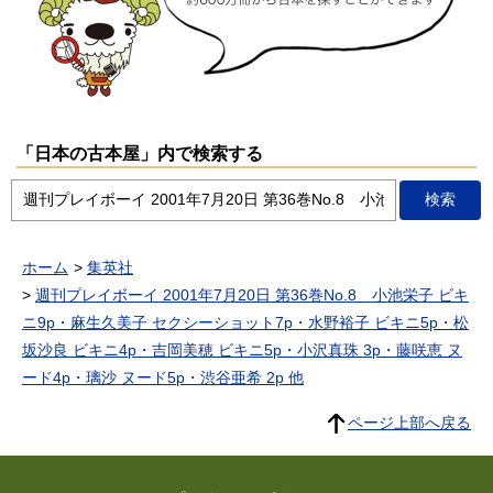
「日本の古本屋」内で検索する
ホーム
集英社
週刊プレイボーイ 2001年7月20日 第36巻No.8 小池栄子 ビキ
ニ9p・麻生久美子 セクシーショット7p・水野裕子 ビキニ5p・松
坂沙良 ビキニ4p・吉岡美穂 ビキニ5p・小沢真珠 3p・藤咲恵 ヌ
ード4p・璃沙 ヌード5p・渋谷亜希 2p 他
ページ上部へ戻る