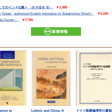
してのインド仏教＞
（鈴木隆泰 著）
￥1,980
Geiger ; authorised English translation by Batakrishna Ghosh）
￥2,200
a Guruge ）
￥7,700
新着情報
nion to
Leibniz and China: A
ドイツ医療倫理学の最前