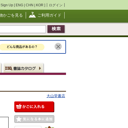
Sign Up [
ENG
|
CHN
|
KOR
]
ログイン
物かごを見る
ご利用ガイド
大山堂書店