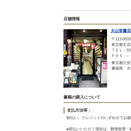
店舗情報
大山堂書店
〒113-0033
東京都文京区本
ＴＥＬ：03-3
ＦＡＸ：--
東京都公安委
書籍商 大
書籍の購入について
支払方法等：
前払い、クレジットのいずれかでお願
●前払いいただく場合は、郵便振替・