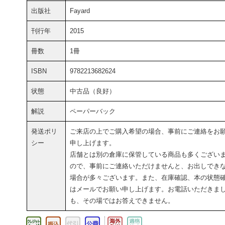
出版社
Fayard
刊行年
2015
冊数
1冊
ISBN
9782213682624
状態
中古品（良好）
解説
ペーパーバック
発送ポリ
ご来店の上でご購入希望の場合、事前にご連絡をお
シー
申し上げます。
店舗とは別の倉庫に保管している商品も多くござい
ので、事前にご連絡いただけませんと、お出しでき
場合が多々ございます。また、在庫確認、本の状態
はメールでお願い申し上げます。お電話いただきま
も、その場ではお答えできません。