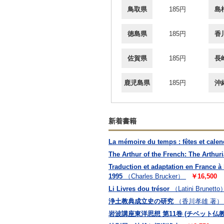
鳥取県
185円
島
徳島県
185円
香
佐賀県
185円
長
鹿児島県
185円
沖
新着書籍
La mémoire du temps : fêtes et calen
The Arthur of the French: The Arthur
Traduction et adaptation en France à 
1995
（Charles Brucker）
￥16,500
Li Livres dou trésor
（Latini Brunetto
浄土教典成立史の研究
（香川孝雄 著）
岩波講座東洋思想 第11巻 (チベット仏教