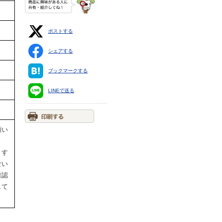
ポストする
シェアする
ブックマークする
LINEで送る
願い
ます
ない
確認
して