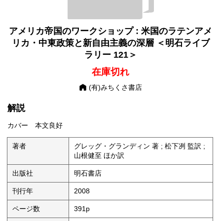
自由主義の深層 ＜
明石ライブラリー
121＞
アメリカ帝国のワークショップ : 米国のラテンアメ
リカ・中東政策と新自由主義の深層 ＜明石ライブ
ラリー 121＞
在庫切れ
(有)みちくさ書店
解説
カバー 本文良好
著者
グレッグ・グランディン 著 ; 松下冽 監訳 ;
山根健至 ほか訳
出版社
明石書店
刊行年
2008
ページ数
391p