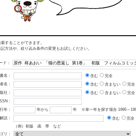
検索することができます。
表記方法や、絞り込み条件の変更もお試しください。
ード：
書名：
含む
完全
者名：
含む
含まない
完全
版社：
含む
含まない
完全
ISSN：
行年：
年から
年
※単一年を探す場合 1995～199
解説：
含む
完全
（例）初版 函 帯 など
ゴリ：