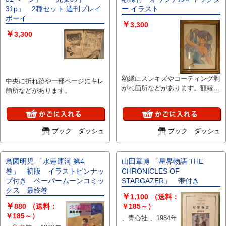
31p」 2種セット 週刊プレイ
ー イラスト
ボーイ
￥
3,300
￥
3,300
額縁にスレキズやコーティング剥
中央に折れ跡や一部ページにキレ
がれ箇所などがあります。額縁は
箇所などがあります。
1つです。 人魚イラスト側にやや
シワキズなどがあります。
ブック ダッシュ
ブック ダッシュ
鳥図明児 「水蓮運河 第4
山田章博 「星界物語 THE
巻」 初版 イラストピンナッ
CHRONICLES OF
プ付き ペーパームーンコミッ
STARGAZER」 帯付き
クス 最終巻
￥
1,100
（送料：
￥
880
（送料：
￥185～）
￥185～）
、青心社 、1984年