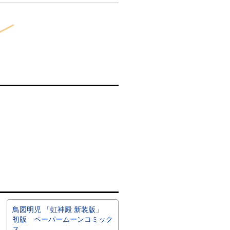
鳥図明児 「虹神殿 新装版」
初版 ペーパームーンコミック
ス