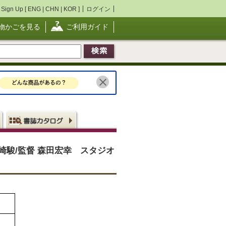
Sign Up [
ENG
|
CHN
|
KOR
]
ログイン
物かごを見る
ご利用ガイド
崎駿/監督 森田宏幸 スタジオ