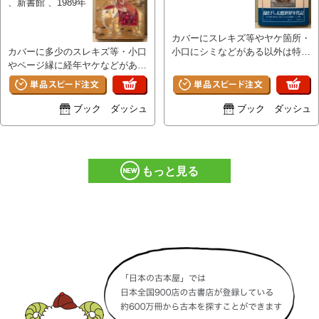
、新書館 、1989年
カバーにスレキズ等やヤケ箇所・
カバーに多少のスレキズ等・小口
小口にシミなどがある以外は特に
やページ縁に経年ヤケなどがある
目立つ大きなダメージはなく、ペ
以外は特に目立つダメージはな
ージは比較的使用感少ない良好な
く、その他ページ部分は概ね良好
状態です。 A
です。 A
ブック ダッシュ
ブック ダッシュ
もっと見る