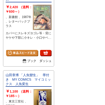
￥
2,420
（送料：
￥600～）
、新書館 、1987年
、レターパックプ
ラス
カバーにスレキズヨゴレ等・背に
ヤケや下部に小キレ・小口やペー
ジ縁にヤケがある以外は大きなダ
メージはなく、その他ページ部分
は概ね良好です。 A
ブック ダッシュ
山田章博 「人魚變生」 帯付
き MY COMICS マイコミッ
クス 人魚変生
￥
1,100
（送料：
￥185～）
、東京三世社 、