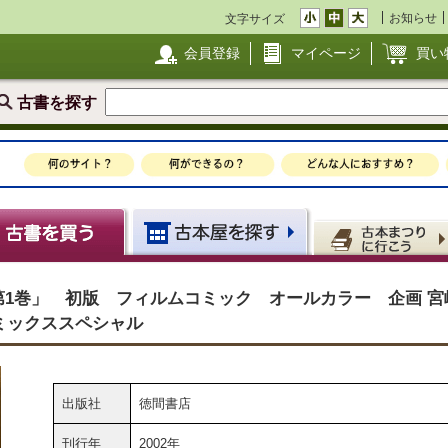
お知らせ
文字サイズ
会員登録
マイページ
買い
古書を探す
 第1巻」 初版 フィルムコミック オールカラー 企画 宮
ミックススペシャル
出版社
徳間書店
刊行年
2002年