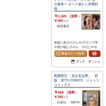
小倉奈々 ヌード袋とじ未開封
他
￥
1,320
（送料：
￥185～）
、秋田書店
表紙に多少のスレキズ/小シワ等
や背の端に小キレ、小口にややヤ
ケがある以外は特に目立つ大きな
イタミはなく、ページ自体は使用
感の少ない良好な状態です。A
ブック ダッシュ
鳥図明児 「光を見る男」 初
版 JETS COMICS ジェッツ
コミックス
￥
660
（送料：
￥185～）
、白泉社 、1987年