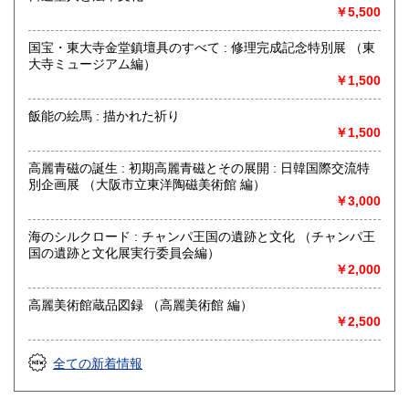
営業時間：平日・祭日共に 11時から18時まで
￥5,500
定休日：日曜定休・年末年始 (休業日:12月28日から1月4日)
国宝・東大寺金堂鎮壇具のすべて : 修理完成記念特別展 （東
書籍の買取について
大寺ミュージアム編）
￥1,500
古書籍の買い取りをしておりますので
まずは電話かメール、ホームページのフォーマットからご連
飯能の絵馬 : 描かれた祈り
絡ください。
￥1,500
取り扱い分野
高麗青磁の誕生 : 初期高麗青磁とその展開 : 日韓国際交流特
別企画展 （大阪市立東洋陶磁美術館 編）
自然科学、美術工芸、趣味、サブカルチャー、古書一般（そ
￥3,000
の他）
山岳・料理・中国美術・書道・美術展カタログ
海のシルクロード : チャンパ王国の遺跡と文化 （チャンパ王
国の遺跡と文化展実行委員会編）
￥2,000
高麗美術館蔵品図録 （高麗美術館 編）
￥2,500
全ての新着情報