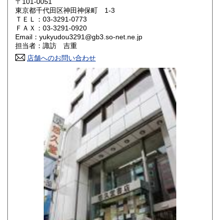
430円
430円
〒101-0051
東京都千代田区神田神保町 1-3
ＴＥＬ：03-3291-0773
山口県
徳島県
430円
430円
ＦＡＸ：03-3291-0920
Email：yukyudou3291@gb3.so-net.ne.jp
香川県
愛媛県
430円
430円
担当者：諏訪 吉重
店舗へのお問い合わせ
高知県
福岡県
430円
430円
佐賀県
長崎県
430円
430円
熊本県
大分県
430円
430円
宮崎県
鹿児島県
430円
430円
沖縄県
430円