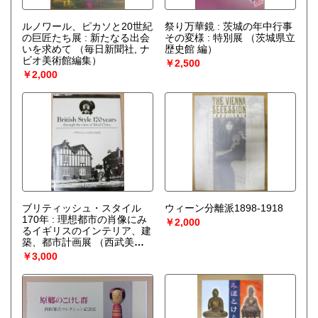
ルノワール、ピカソと20世紀
祭り万華鏡 : 茨城の年中行事
の巨匠たち展 : 新たなる出会
その変様 : 特別展
（茨城県立
いを求めて
（毎日新聞社, ナ
歴史館 編）
ビオ美術館編集）
￥2,500
￥2,000
ブリティッシュ・スタイル
ウィーン分離派1898-1918
170年 : 理想都市の肖像にみ
￥2,000
るイギリスのインテリア、建
築、都市計画展
（西武美術
館, デザイン美術館 (コンラン
￥3,000
財団) 編）