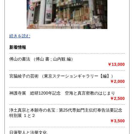
続きを読む
新着情報
傅山の書法 （傅山 書 ; 山内観 編）
￥13,000
神保町駅から靖国通り沿い右側を駿河台に向けて歩いていき
カーブに差し掛かると白いビルに悠久堂の看板が見えます。
宮脇綾子の芸術 （東京ステーションギャラリー【編】）
通り沿いのショーケースには中国の美術書や美術全集が各種
￥2,000
揃えられています。
店内には山岳書・料理書・書道・美術関係の本など趣味に関
神護寺展 総研1200年記念 空海と真言密教のはじまり
する本が
￥2,500
ございます。
お探しの本等ございましたら、お気軽にお尋ねください。
常時宅配買取、出張買取、宅配買取も行っておりますので、
浄土真宗と本願寺の名宝 : 第25代専如門主伝灯奉告法要記念
お問い合わせください。
特別展 １と２
￥3,500
沿線名：都営新宿線・三田線 東京メトロ半蔵門線 JR総武線
最寄駅：神保町駅A7出口徒歩3分 御茶ノ水駅徒歩9分
日蓮聖人と法華文化