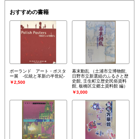
おすすめの書籍
ポーランド アート・ポスタ
幕末動乱
（土浦市立博物館,
ー展 ‐伝統と革新の半世紀‐
日野市立新選組のふるさと歴
史館, 壬生町立歴史民俗資料
￥2,500
館, 板橋区立郷土資料館 編）
￥3,000