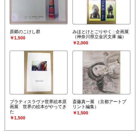
原郷のこけし群
みほとけとごりやく : 企画展
（神奈川県立金沢文庫 編）
￥1,500
￥2,000
ブラティスラヴァ世界絵本原
斎藤真一展
（京都アートプ
画展 世界の絵本がやってき
リント編集）
た
￥1,500
￥1,500