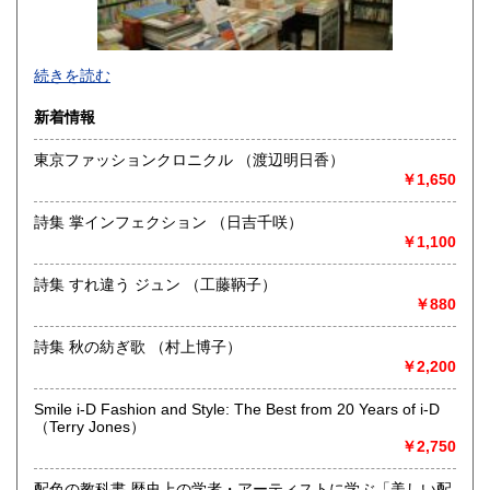
沖縄県
310円
続きを読む
新着情報
東京ファッションクロニクル （渡辺明日香）
￥1,650
「百年」がセレクトした本をゆとりのある空間でじっくりと
選んでください。
詩集 掌インフェクション （日吉千咲）
お店にしか出ていない本もあります。
￥1,100
オンラインストアには日本の古本屋に未掲載の本も販売して
おります。
詩集 すれ違う ジュン （工藤鞆子）
合わせてご覧ください。 https://100hyakunen.thebase.in/
￥880
また、百年から歩いて一分のところに一日という名前の古本
とギャラリーのお店もあります。
詩集 秋の紡ぎ歌 （村上博子）
百年 Twitter: https://twitter.com/100hyakunen
￥2,200
一日 Twitter: https://twitter.com/1ichinichi1
百年と一日 Instagram:
Smile i-D Fashion and Style: The Best from 20 Years of i-D
https://www.instagram.com/100hyakunen/
（Terry Jones）
HP: http://www.100hyakunen.com/
￥2,750
沿線名：JR中央線
配色の教科書 歴史上の学者・アーティストに学ぶ「美しい配