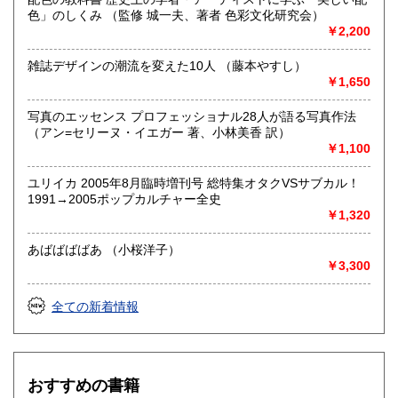
最寄駅：吉祥寺駅
色」のしくみ （監修 城一夫、著者 色彩文化研究会）
営業時間：12:00〜20:00
￥2,200
定休日：火曜日
雑誌デザインの潮流を変えた10人 （藤本やすし）
書籍の買取について
￥1,650
店頭にて1冊から承ります。
写真のエッセンス プロフェッショナル28人が語る写真作法
郵送買取り・出張買取も大歓迎です。
（アン=セリーヌ・イエガー 著、小林美香 訳）
詳細は当店HPのご案内をご覧ください。
￥1,100
http://www.100hyakunen.com/guide/purchase
ユリイカ 2005年8月臨時増刊号 総特集オタクVSサブカル！
1991→2005ポップカルチャー全史
取り扱い分野
￥1,320
哲学宗教、社会科学、美術工芸、趣味、外国書、サブカルチ
ャー、古書一般（その他）
あばばばばあ （小桜洋子）
￥3,300
全ての新着情報
おすすめの書籍