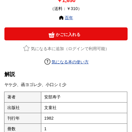
￥1,650
（送料：￥310）
百年
かごに入れる
気になる本に追加（ログインで利用可能）
気になる本の使い方
解説
ヤケ少、函ヨゴレ少、小口シミ少
著者
安部寿子
出版社
文童社
刊行年
1982
冊数
1