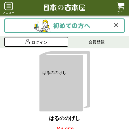
かご
メニュー
会員登録
ログイン
はるののげし
はるののげし