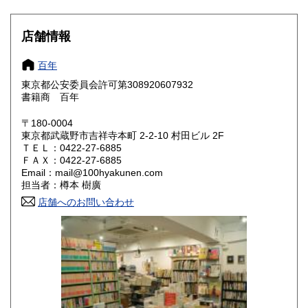
滋賀県
京都府
310円
310円
大阪府
兵庫県
310円
310円
店舗情報
奈良県
和歌山県
310円
310円
百年
東京都公安委員会許可第308920607932
鳥取県
島根県
310円
310円
書籍商 百年
岡山県
広島県
310円
310円
〒180-0004
東京都武蔵野市吉祥寺本町 2-2-10 村田ビル 2F
ＴＥＬ：0422-27-6885
山口県
徳島県
310円
310円
ＦＡＸ：0422-27-6885
Email：mail@100hyakunen.com
香川県
愛媛県
310円
310円
担当者：樽本 樹廣
店舗へのお問い合わせ
高知県
福岡県
310円
310円
佐賀県
長崎県
310円
310円
熊本県
大分県
310円
310円
宮崎県
鹿児島県
310円
310円