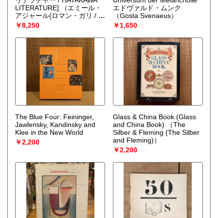
LITERATURE]
（エミール・
エドヴァルド・ムンク
アジャール(ロマン・ガリ / ロ
（Gosta Svenaeus）
マン・ギャリ)、荒木亨 訳）
￥8,250
￥1,650
The Blue Four: Feininger,
Glass & China Book (Glass
Jawlensky, Kandinsky and
and China Book)
（The
Klee in the New World
Silber & Fleming (The Silber
and Fleming)）
￥2,200
￥2,200