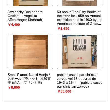
Jawlensky Das andere
50 books The Fifty Books of
Gesicht
（Angelika
the Year for 1959 an Annual
Affentranger Kirchrath）
exhibition held in 1960 by the
American Institute of Graphic
￥4,400
Arts
￥1,650
Small Planet: Naoki Honjo /
pablo picasso par christian
スモールプラネット: 本城直
zervos vol.13 oeuvres de
季 (函入・プリント無)
1943 a 1944
（pablo picasso
par christian zervos）
￥8,800
￥55,000