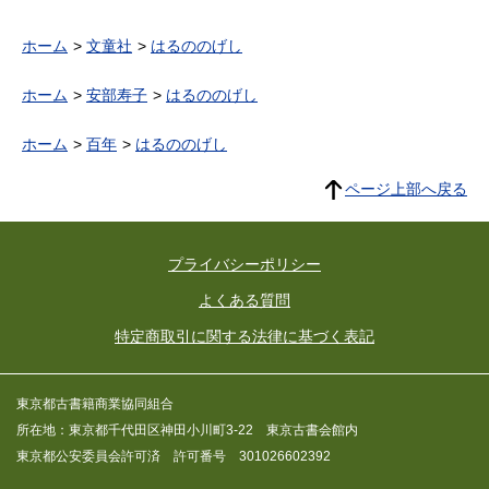
ホーム
文童社
はるののげし
ホーム
安部寿子
はるののげし
ホーム
百年
はるののげし
ページ上部へ戻る
プライバシーポリシー
よくある質問
特定商取引に関する法律に基づく表記
東京都古書籍商業協同組合
所在地：東京都千代田区神田小川町3-22 東京古書会館内
東京都公安委員会許可済 許可番号 301026602392