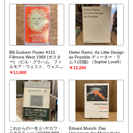
Bill Graham Poster #151:
Dieter Rams: As Little Design
Fillmore West 1968 (ポスタ
as Possible ディーター・ラ
ー)
（ビル・グラハム、フィ
ムス(旧版)
（Sophie Lovell）
ルモア・ウェスト、ウェス・
￥13,200
ウィルソン / Graphics: Wes
￥11,000
Wilson）
これからの一生 [ハヤカワ・
Edvard Munch: Das
リテラチャー / HAYAKAWA
Universum der Melancholie