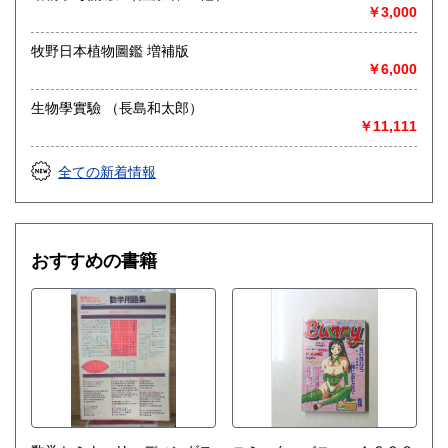
◎出張買取◎
￥3,000
○出張費無料
○出張買取は通常、東海圏のみ
牧野日本植物圖鑑 増補版
￥6,000
※お売り頂ける本の量や質が見込める場合は関東〜近畿エリ
ア要相談
生物學實驗 （長島和太郎）
例
￥11,111
【1000冊以上の専門書やマニア書籍がある】
【大学の研究室の整理】
【遺品整理で古い紙モノや道具など価値の有無が分からない
全ての新着情報
ものがある】
【神社仏閣、蔵の整理、中国古典籍など査定にかなりの専門
知識を要する】
場合などお気軽にご相談ください。
おすすめの書籍
-------------------------------------------
買取専用ダイヤル
050-3698-2626
-------------------------------------------
◎宅配買取◎
○30点より宅配送料無料
○梱包用ダンボールの無料送付可能
○買取金額の概算が知りたい方は、事前査定のサービスもぜひ
ご活用下さい。