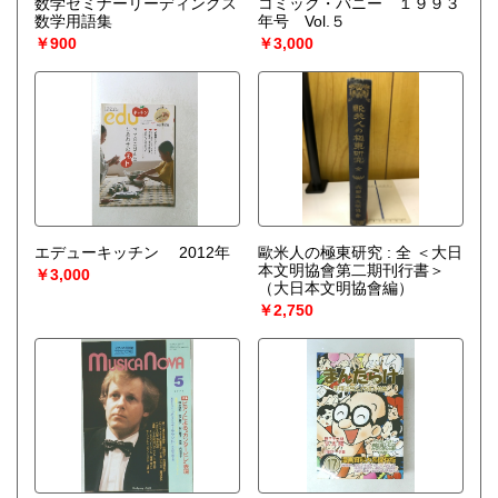
数学セミナーリーディングス
コミック・バニー １９９３
宅配買取送付先
数学用語集
年号 Vol.５
----------------------------------------
￥900
￥3,000
501-0224
岐阜県瑞穂市稲里197-1
古本倶楽部 宅配買取受付係
058-322-2366
----------------------------------------
取り扱い分野
-
オールジャンル、戦前紙モノ、古典籍
エデューキッチン 2012年
歐米人の極東研究 : 全 ＜大日
本文明協會第二期刊行書＞
￥3,000
（大日本文明協會編）
￥2,750