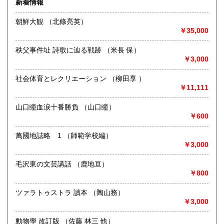
新着情報
術・アート・建築・書道・理工学・東洋医学・ビジネス書・
武道・山岳・オカルト・幻想文学・サブカルチャー・70年
朝鮮大観 （北條亮英）
代、80年代アイドル・アニメ・漫画・雑誌・アダルト・マニ
￥35,000
ア】などオールジャンルを専門スタッフが高額査定
◎メディア商品【ジャズ・ロック・クラシック・映画・アニ
秩父事件址 詩歌に辿る戦跡 （米長 保）
メ・ゲーム・声優・アイドル・ビジネス・アダルト・車・バ
￥3,000
イク・鉄道・レトロ系】などのCD、DVD、Blu-ray、LP、
EP、カセット、ポスター、おもちゃ、グッズ、パンフレット
社会体育とレクリエーション （柳田享 ）
などマニアックなものを中心に高価買取
￥11,111
◎その他【骨董品・美術品・仏教美術・中国美術・切手・エ
山口瞳血涙十番勝負 （山口瞳）
ンタイア・和本・漢籍・戦争㊙︎資料・書道具・茶道具・戦前
￥600
絵はがき・鳥瞰図・古地図・浮世絵・軸・拓本・印譜・エロ
グロ】など古いものの中には希少価値の高いものも多数ござ
萬國地誌略 1 （師範学校編）
いますので価値がないと処分される前に是非 ｢古本倶楽部｣ま
￥3,000
で、お問い合わせ下さい
毛沢東の文芸講話 （鹿地亘）
沿線名：-
￥800
最寄駅：-
営業時間：-
定休日：-
ツァラトゥストラ 讀本 （陶山務）
￥3,000
書籍の買取について
動物學 改訂版 （佐藤 林三 他）