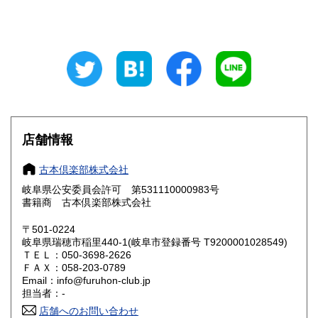
山梨県
長野県
800円
800円
岐阜県
静岡県
800円
800円
愛知県
三重県
800円
800円
滋賀県
京都府
800円
800円
大阪府
兵庫県
800円
800円
店舗情報
奈良県
和歌山県
800円
800円
古本倶楽部株式会社
岐阜県公安委員会許可 第531110000983号
鳥取県
島根県
800円
800円
書籍商 古本倶楽部株式会社
岡山県
広島県
800円
800円
〒501-0224
岐阜県瑞穂市稲里440-1(岐阜市登録番号 T9200001028549)
ＴＥＬ：050-3698-2626
山口県
徳島県
800円
800円
ＦＡＸ：058-203-0789
Email：info@furuhon-club.jp
香川県
愛媛県
800円
800円
担当者：-
店舗へのお問い合わせ
高知県
福岡県