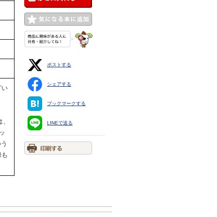
ポストする
シェアする
ざい
ブックマークする
は、
LINEで送る
ッ
ゆう
録も