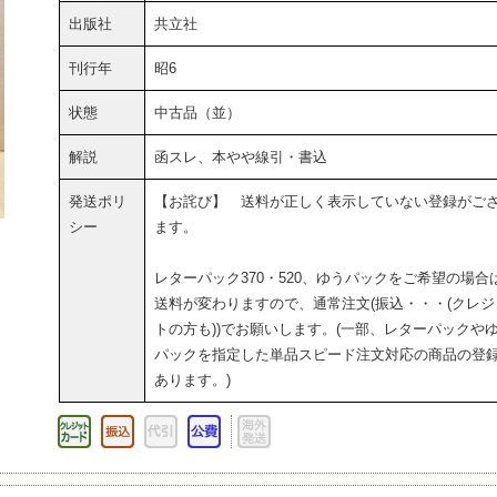
出版社
共立社
刊行年
昭6
状態
中古品（並）
解説
函スレ、本やや線引・書込
発送ポリ
【お詫び】 送料が正しく表示していない登録がご
シー
ます。
レターパック370・520、ゆうパックをご希望の場合
送料が変わりますので、通常注文(振込・・・(クレジ
トの方も))でお願いします。(一部、レターパックや
パックを指定した単品スピード注文対応の商品の登
あります。)