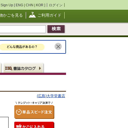
Sign Up [
ENG
|
CHN
|
KOR
]
ログイン
物かごを見る
ご利用ガイド
(広島)大学堂書店