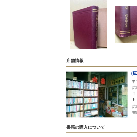
店舗情報
(
〒7
広
Ｔ
Ｆ
広
書
書籍の購入について