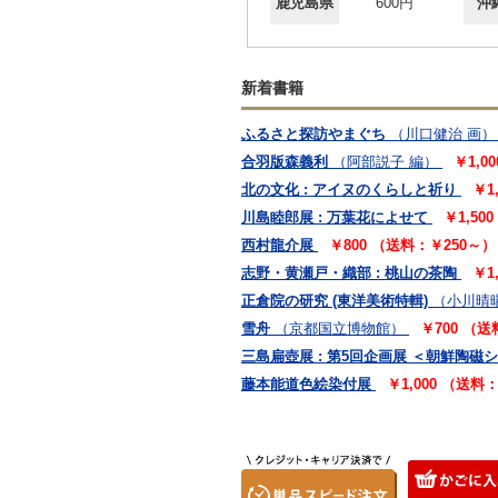
鹿児島県
600円
沖
新着書籍
ふるさと探訪やまぐち
（川口健治 画）
合羽版森義利
（阿部説子 編）
￥1,0
北の文化 : アイヌのくらしと祈り
￥1
川島睦郎展 : 万葉花によせて
￥1,50
西村龍介展
￥800 （送料：￥250～）
志野・黄瀬戸・織部 : 桃山の茶陶
￥1
正倉院の研究 (東洋美術特輯)
（小川晴
雪舟
（京都国立博物館）
￥700 （送
三島扁壺展 : 第5回企画展 ＜朝鮮陶磁シ
藤本能道色絵染付展
￥1,000 （送料