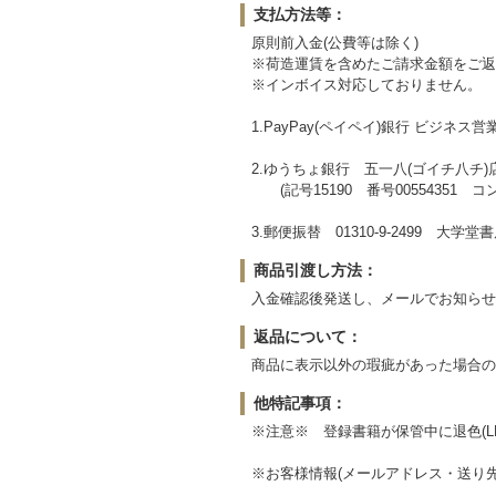
支払方法等：
原則前入金(公費等は除く)
※荷造運賃を含めたご請求金額をご返
※インボイス対応しておりません。
1.PayPay(ペイペイ)銀行 ビジネス
2.ゆうちょ銀行 五一八(ゴイチ八チ)店(
(記号15190 番号00554351 コ
3.郵便振替 01310-9-2499 大
商品引渡し方法：
入金確認後発送し、メールでお知らせし
返品について：
商品に表示以外の瑕疵があった場合の
他特記事項：
※注意※ 登録書籍が保管中に退色(
※お客様情報(メールアドレス・送り