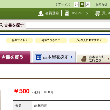
お知らせ
文字サイズ
会員登録
マイページ
買い
古書を探す
￥500
（送料：￥600）
著者
高桑駒吉