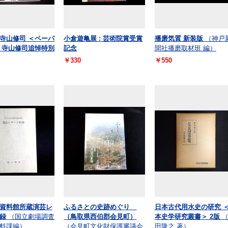
寺山修司 ＜ペーパ
小倉遊亀展 : 芸術院賞受賞
播磨気質 新装版
（神戸
 寺山修司追悼特別
記念
聞社播磨取材班 編）
￥330
￥550
資料館所蔵演芸レ
ふるさとの史跡めぐり
日本古代用水史の研究 
録
（国立劇場調査
（鳥取県西伯郡会見町）
本史学研究叢書＞ 2版
料課編）
（会見町文化財保護審議会
田隆之 著）