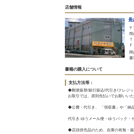
店舗情報
長
〒7
岡山
Ｔ
Ｆ
岡
書
書籍の購入について
支払方法等：
◆郵便振替/銀行振込/代引き/クレジ
お取引では、原則先払いでお願いいた
◆公費・代引き、 「領収書」や「納
代引き:ゆうメール便・ゆうパック・
◆店頭併売品のため、在庫の有無・振