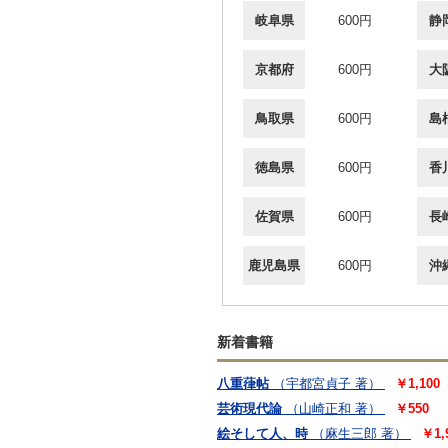
岐阜県
600円
静
京都府
600円
大
鳥取県
600円
島
徳島県
600円
香
佐賀県
600円
長
鹿児島県
600円
沖
新着書籍
八重葎帖
（宇都宮貞子 著）
￥1,100
芸術現代論
（山崎正和 著）
￥550
絵そして人、時
（麻生三郎 著）
￥1,