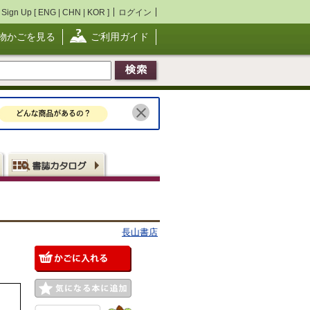
Sign Up [
ENG
|
CHN
|
KOR
]
ログイン
物かごを見る
ご利用ガイド
長山書店