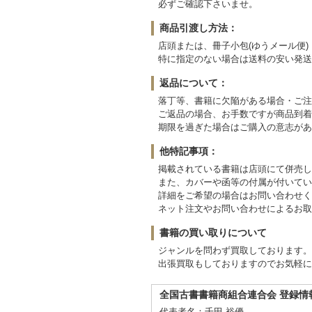
必ずご確認下さいませ。
商品引渡し方法：
店頭または、冊子小包(ゆうメール便
特に指定のない場合は送料の安い発送
返品について：
落丁等、書籍に欠陥がある場合・ご注
ご返品の場合、お手数ですが商品到着
期限を過ぎた場合はご購入の意志があ
他特記事項：
掲載されている書籍は店頭にて併売し
また、カバーや函等の付属が付いてい
詳細をご希望の場合はお問い合わせく
ネット注文やお問い合わせによるお取
書籍の買い取りについて
ジャンルを問わず買取しております。
出張買取もしておりますのでお気軽に
全国古書書籍商組合連合会 登録情
代表者名：千田 裕優