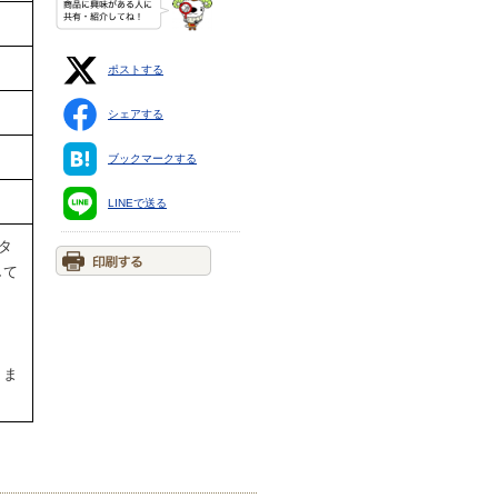
ポストする
シェアする
ブックマークする
LINEで送る
タ
して
。
。
りま