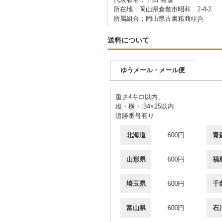
所在地：岡山県倉敷市昭和 2-4-2
所属組合：岡山県古書籍商組合
送料について
ゆうメール・メール便
重さ4キロ以内、
縦・横・:34×25以内
追跡番号有り
北海道
600円
青
山形県
600円
福
埼玉県
600円
千
富山県
600円
石