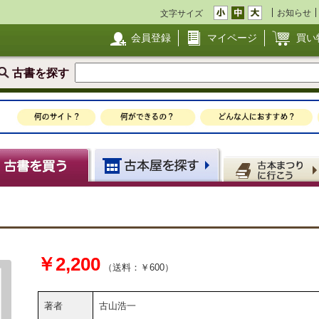
お知らせ
文字サイズ
会員登録
マイページ
買い
古書を探す
￥2,200
（送料：￥600）
著者
古山浩一