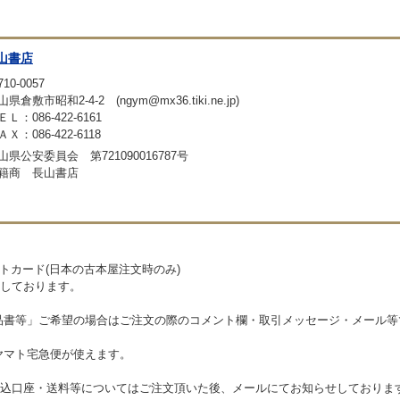
山書店
10-0057
県倉敷市昭和2-4-2 (ngym@mx36.tiki.ne.jp)
ＥＬ：086-422-6161
ＡＸ：086-422-6118
山県公安委員会 第721090016787号
籍商 長山書店
ットカード(日本の古本屋注文時のみ)
しております。
品書等」ご希望の場合はご注文の際のコメント欄・取引メッセージ・メール等
ヤマト宅急便が使えます。
込口座・送料等についてはご注文頂いた後、メールにてお知らせしておりま