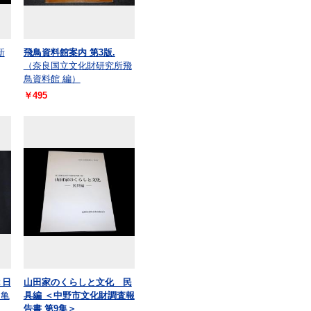
新
飛鳥資料館案内 第3版.
（奈良国立文化財研究所飛
鳥資料館 編）
￥495
＜日
山田家のくらしと文化 民
（亀
具編 ＜中野市文化財調査報
告書 第9集＞