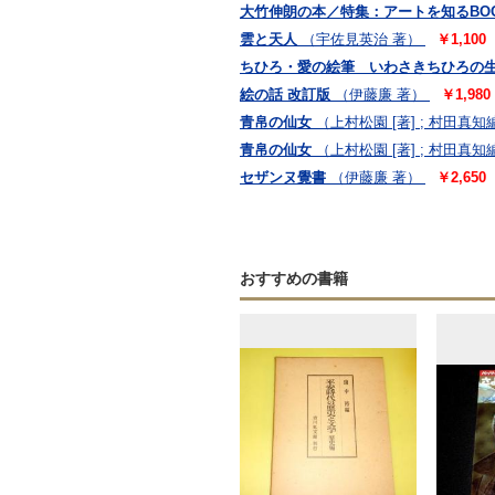
大竹伸朗の本／特集：アートを知るBOOK &
雲と天人
（宇佐見英治 著）
￥1,100
ちひろ・愛の絵筆 いわさきちひろの
絵の話 改訂版
（伊藤廉 著）
￥1,980
青帛の仙女
（上村松園 [著] ; 村田真知
青帛の仙女
（上村松園 [著] ; 村田真知
セザンヌ覺書
（伊藤廉 著）
￥2,650
おすすめの書籍