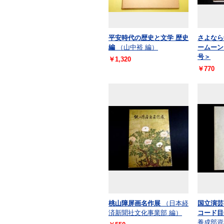
平安時代の歴史と文学 歴史
さよなら
編
（山中裕 編）
ームーン
号＞
￥1,320
￥770
桃山障屏画名作展
（日本経
国立演芸
済新聞社文化事業部 編）
コード目
養成部資