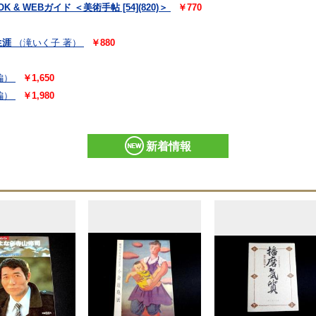
 WEBガイド ＜美術手帖 [54](820)＞
￥770
生涯
（滝いく子 著）
￥880
編）
￥1,650
編）
￥1,980
新着情報