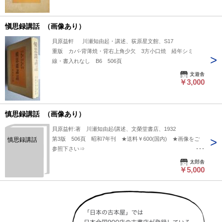
愼思録講話 （画像あり）
貝原益軒 川瀬知由起・講述、荻原星文館、S17
重版 カバ-背薄焼・背右上角少欠 3方小口焼 経年シミ
線・書入れなし B6 506頁
文遊舎
￥3,000
慎思録講話 （画像あり）
貝原益軒:著 川瀬知由起/講述、文榮堂書店、1932
第3版 506頁 昭和7年刊 ★送料￥600(国内) ★画像をご
慎思録講話
参照下さい⇒
https://www.dropbox.com/s/g2heh8uposfubn8/68184-.jpg?dl=0
太郎舎
￥5,000