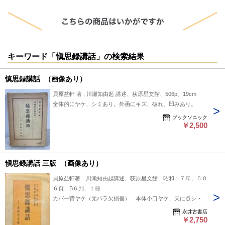
キーワード「愼思録講話」の検索結果
慎思録講話 （画像あり）
貝原益軒 著 ; 川瀬知由起 講述、荻原星文館、506p、19cm
全体的にヤケ、シミあり。外函にキズ、破れ、凹みあり。
ブックソニック
￥2,500
愼思録講話 三版 （画像あり）
貝原益軒著 川瀬知由起講述、荻原星文館、昭和１７年、５０
６頁、B６判、１冊
カバー背ヤケ（元パラ欠損傷） 本体小口ヤケ、天に点シミ
永井古書店
￥2,750