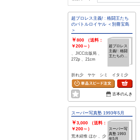
超プロレス主義! : 格闘王たち
のバトルロイヤル ＜別冊宝島
＞
￥
800
（送料：
￥200～）
超プロレス
主義! : 格闘
、JICC出版局 、
王たちのバ
272p 、21cm
トルロイヤ
ル ＜別冊宝
島＞
折れ少 ヤケ シミ イタミ少
古本のんき
スーパー写真塾 1993年5月
￥
3,000
（送料：
￥200～）
スーパー写
真塾 1993
荒木経惟 ほか 、少
年5月