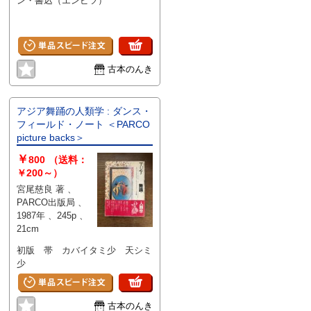
ン・書込（エンピツ）
古本のんき
アジア舞踊の人類学 : ダンス・
フィールド・ノート ＜PARCO
picture backs＞
￥
800
（送料：
￥200～）
宮尾慈良 著 、
PARCO出版局 、
1987年 、245p 、
21cm
初版 帯 カバイタミ少 天シミ
少
古本のんき