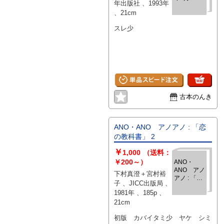
年出版社 、1993年
、21cm
スレ少
古本のんき
ANO・ANO アノアノ : 「恋
の教科書」 2
￥
1,000
（送料：
￥200～）
ANO・
ANO アノ
下村真澄＋宮村裕
アノ : 「恋
子 、JICC出版局 、
の教科書」
1981年 、185p 、
2
21cm
初版 カバイタミ少 ヤケ シミ