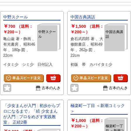
中野スクール
中国古典講話
￥
￥
700
（送料：
1,500
（送料：
￥200～）
￥200～）
中野スクー
中国古典講
ル
話
亀山巌 著・飾画 、
倉石武四郎 著 、大
有光書房 、昭和46
修館書店 、昭和49
年 、180p 図 、
年 、262p 図 、
22cm
22cm
イタミ少 シミ少 日付記入
初版 帯 カバイタミ少
古本のんき
古本のんき
「少女まんが入門 : 初歩からプ
極楽町一丁目 ＜新潮コミック
ロになるまで」「続 少女まん
＞
が入門 : プロをめざす実践教
￥
1,000
（送料：
室」 正続2冊
￥200～）
極楽町一丁
目 ＜新潮コ