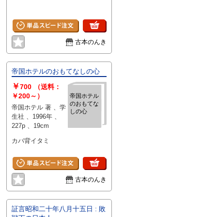
古本のんき
帝国ホテルのおもてなしの心
￥
700
（送料：
￥200～）
帝国ホテル
のおもてな
帝国ホテル 著 、学
しの心
生社 、1996年 、
227p 、19cm
カバ背イタミ
古本のんき
証言昭和二十年八月十五日 : 敗