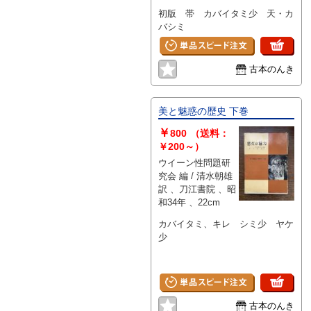
なる協働へ
初版 帯 カバイタミ少 天・カ
バシミ
古本のんき
美と魅惑の歴史 下巻
￥
800
（送料：
￥200～）
ウイーン性問題研
究会 編 / 清水朝雄
訳 、刀江書院 、昭
和34年 、22cm
カバイタミ、キレ シミ少 ヤケ
少
古本のんき