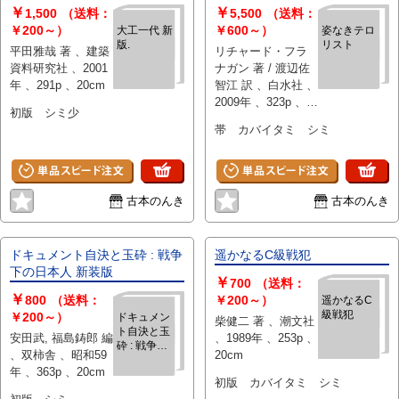
￥
￥
1,500
（送料：
5,500
（送料：
￥200～）
￥600～）
大工一代 新
姿なきテロ
版.
リスト
平田雅哉 著 、建築
リチャード・フラ
資料研究社 、2001
ナガン 著 / 渡辺佐
年 、291p 、20cm
智江 訳 、白水社 、
2009年 、323p 、
初版 シミ少
20cm
帯 カバイタミ シミ
古本のんき
古本のんき
ドキュメント自決と玉砕 : 戦争
遥かなるC級戦犯
下の日本人 新装版
￥
700
（送料：
￥
800
（送料：
￥200～）
遥かなるC
級戦犯
￥200～）
ドキュメン
柴健二 著 、潮文社
ト自決と玉
安田武, 福島鋳郎 編
、1989年 、253p 、
砕 : 戦争下
、双柿舎 、昭和59
20cm
の日本人 新
年 、363p 、20cm
装版
初版 カバイタミ シミ