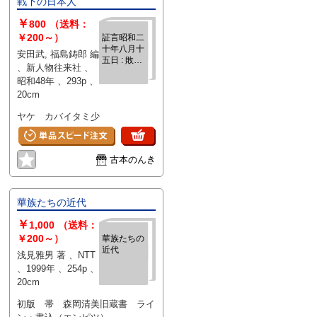
戦下の日本人
￥
800
（送料：
￥200～）
証言昭和二
十年八月十
安田武, 福島鋳郎 編
五日 : 敗戦
、新人物往来社 、
下の日本人
昭和48年 、293p 、
20cm
ヤケ カバイタミ少
古本のんき
華族たちの近代
￥
1,000
（送料：
￥200～）
華族たちの
近代
浅見雅男 著 、NTT
、1999年 、254p 、
20cm
初版 帯 森岡清美旧蔵書 ライ