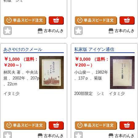
初版 シミ
古本のんき
古本のんき
あさやけのクメール
私家版 アイゲン通信
￥
￥
1,000
（送料：
3,000
（送料：
￥200～）
￥200～）
林民夫 著 、中央法
小山俊一 、1982年
規 、2002年 、207p
、137ｐ 、菊版
、22cm
イタミ少
200部限定 シミ イタミ少
古本のんき
古本のんき