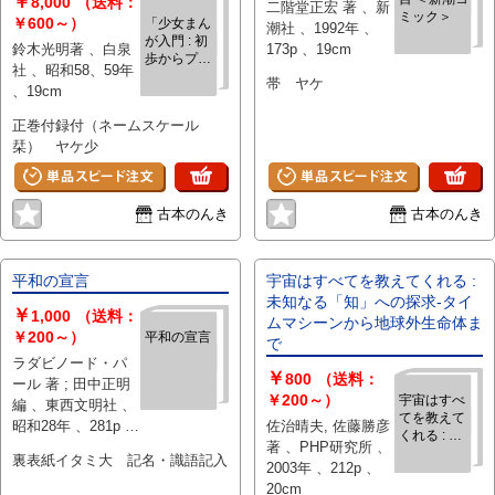
￥
8,000
（送料：
二階堂正宏 著 、新
ミック＞
￥600～）
「少女まん
潮社 、1992年 、
が入門 : 初
鈴木光明著 、白泉
173p 、19cm
歩からプロ
社 、昭和58、59年
になるま
帯 ヤケ
、19cm
で」「続 少
女まんが入
正巻付録付（ネームスケール
門 : プロを
栞） ヤケ少
めざす実践
教室」 正続
2冊
古本のんき
古本のんき
平和の宣言
宇宙はすべてを教えてくれる :
未知なる「知」への探求-タイ
￥
1,000
（送料：
ムマシーンから地球外生命体ま
￥200～）
平和の宣言
で
ラダビノード・パ
￥
800
（送料：
ール 著 ; 田中正明
￥200～）
宇宙はすべ
編 、東西文明社 、
てを教えて
昭和28年 、281p 図
佐治晴夫, 佐藤勝彦
くれる : 未
版 、19cm
著 、PHP研究所 、
知なる
裏表紙イタミ大 記名・識語記入
2003年 、212p 、
「知」への
20cm
探求-タイ