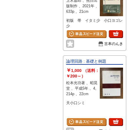
上木嘉郎 、熊日出
版制作 、2021年 、
633p 、21cm
初版 帯 イタミ少 小口ヨゴレ
少
古本のんき
論理回路 : 基礎と例題
￥
1,000
（送料：
￥200～）
松本光功著 、昭晃
堂 、平成5年 、4,
214p 、22cm
天小口シミ