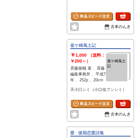
古本のんき
釜ケ崎風土記
￥
1,000
（送料：
￥200～）
釜ケ崎風土
記
斉藤俊輔 著 、斉藤
編集事務所 、平成7
年 、252p 、20cm
天小口シミ（小口虫フンシミ）
古本のんき
愛 : 後期恋愛詩集