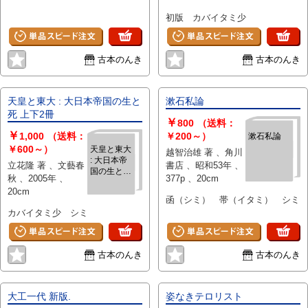
ムマシーン
初版 カバイタミ少
から地球外
生命体まで
古本のんき
古本のんき
天皇と東大 : 大日本帝国の生と
漱石私論
死 上下2冊
￥
800
（送料：
￥
1,000
（送料：
￥200～）
漱石私論
￥600～）
天皇と東大
越智治雄 著 、角川
: 大日本帝
立花隆 著 、文藝春
書店 、昭和53年 、
国の生と死
秋 、2005年 、
377p 、20cm
上下2冊
20cm
函（シミ） 帯（イタミ） シミ
カバイタミ少 シミ
古本のんき
古本のんき
大工一代 新版.
姿なきテロリスト