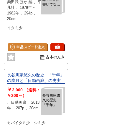
柴田武 ほか 編 、平
書いてない
凡社 、1979年～
こと 全3冊
1982年 、294p 、
＜平凡社選
20cm
書＞
イタミ少
古本のんき
長谷川家悠久の歴史 : 「千年」
の歳月と「日動画廊」の史実
￥
2,000
（送料：
￥200～）
長谷川家悠
久の歴史 :
、日動画廊 、2013
「千年」の
年 、207p 、20cm
歳月と「日
動画廊」の
史実
カバイタミ少 シミ少