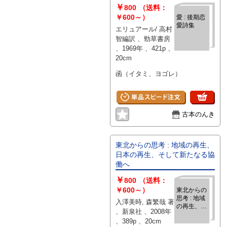
￥
800
（送料：
￥600～）
愛 : 後期恋
愛詩集
エリュアール/ 高村
智編訳 、勁草書房
、1969年 、421p 、
20cm
函（イタミ、ヨゴレ）
古本のんき
東北からの思考 : 地域の再生、
日本の再生、そして新たなる協
働へ
￥
800
（送料：
￥600～）
東北からの
思考 : 地域
入澤美時, 森繁哉 著
の再生、日
、新泉社 、2008年
本の再生、
、389p 、20cm
そして新た