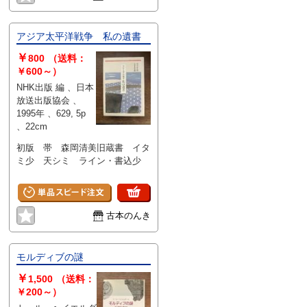
アジア太平洋戦争 私の遺書
￥
800
（送料：
￥600～）
NHK出版 編 、日本
放送出版協会 、
1995年 、629, 5p
、22cm
初版 帯 森岡清美旧蔵書 イタ
ミ少 天シミ ライン・書込少
古本のんき
モルディブの謎
￥
1,500
（送料：
￥200～）