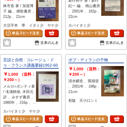
新行和子 著 / 新行
林市造 著 / 加賀博
紀一 編 、桃山書房
子 編 、櫂歌書房 、
、2001年 、182p 、
212p 、21cm
22cm
大活字本 帯 イタミ少 ヤケ少
カバイタミ少
古本のんき
古本のんき
言語と自然 : コレージュ・ド
ボブ・ディランの干物
ゥ・フランス講義要録1952-60
￥
1,000
（送料：
￥
1,000
（送料：
￥200～）
￥200～）
清水鱗造 、開扇堂
メルロ=ポンティ著
、2001年 、198p 、
/ 滝浦静雄, 木田元
21cm
訳 、みすず書房 、
初版 天小口シミ
1980年 、216p 、
22cm
カバイタミ少 ヤケ少