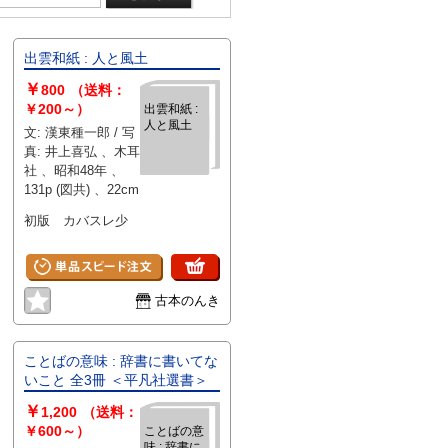
出雲和紙 : 人と風土
￥
800
（送料：
￥200～）
出雲和紙 :
人と風土
文: 漢東種一郎 / 写
真: 井上喜弘 、木耳
社 、昭和48年 、
131p (図共) 、22cm
初版 カバスレ少
古本のんき
ことばの意味 : 辞書に書いてな
いこと 全3冊 ＜平凡社選書＞
￥
1,200
（送料：
￥600～）
ことばの意
味 : 辞書に