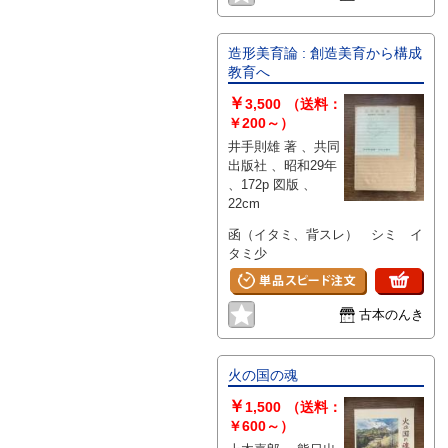
造形美育論 : 創造美育から構成
教育へ
￥
3,500
（送料：
￥200～）
井手則雄 著 、共同
出版社 、昭和29年
、172p 図版 、
22cm
函（イタミ、背スレ） シミ イ
タミ少
古本のんき
火の国の魂
￥
1,500
（送料：
￥600～）