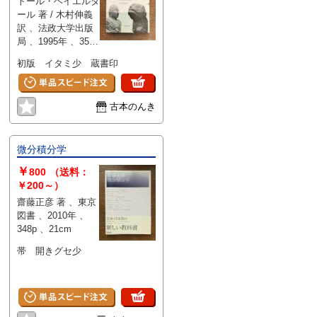
トール・ヘイエルダ
ール 著 / 木村伸義
訳 、法政大学出版
局 、1995年 、354,
13p 図版12枚 、
初版 イタミ少 蔵書印
22cm
古本のんき
微分積分学
￥
800
（送料：
￥200～）
齋藤正彦 著 、東京
図書 、2010年 、
348p 、21cm
帯 開きグセ少