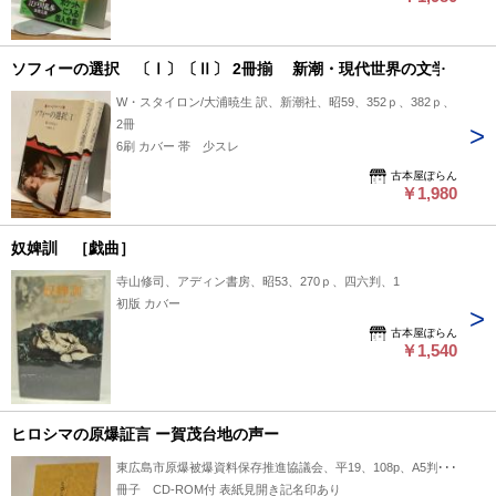
ソフィーの選択 〔Ⅰ〕〔Ⅱ〕 2冊揃 新潮・現代世界の文学
W・スタイロン/大浦暁生 訳、新潮社、昭59、352ｐ、382ｐ、
2冊
6刷 カバー 帯 少スレ
古本屋ぽらん
￥1,980
奴婢訓 ［戯曲］
寺山修司、アディン書房、昭53、270ｐ、四六判、1
初版 カバー
古本屋ぽらん
￥1,540
ヒロシマの原爆証言 ー賀茂台地の声ー
東広島市原爆被爆資料保存推進協議会、平19、108p、A5判、1
冊子 CD-ROM付 表紙見開き記名印あり