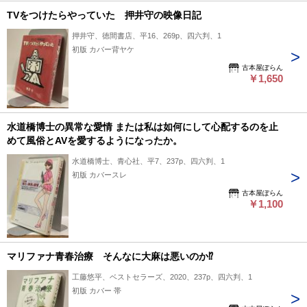
TVをつけたらやっていた 押井守の映像日記
押井守、徳間書店、平16、269p、四六判、1
初版 カバー背ヤケ
古本屋ぽらん
￥1,650
水道橋博士の異常な愛情 または私は如何にして心配するのを止
めて風俗とAVを愛するようになったか。
水道橋博士、青心社、平7、237p、四六判、1
初版 カバースレ
古本屋ぽらん
￥1,100
マリファナ青春治療 そんなに大麻は悪いのか⁉︎
工藤悠平、ベストセラーズ、2020、237p、四六判、1
初版 カバー 帯