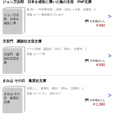
ジョン万次郎 日本を戒告に導いた陰の主役 PHP文庫
星 亮一、PHP研究所、1999、334ｐ＋年表、文庫判、1
初版 カバー裏表紙ヨゴレあり
ジョン万次
郎 日本を
古本屋ぽらん
戒告に導い
￥880
た陰の主
役 PHP文
庫
天安門 講談社文芸文庫
リービ英雄、講談社、2011、329ｐ、文庫判、1
初版 カバー 帯
天安門 講
談社文芸文
古本屋ぽらん
庫
￥880
きみは その日 集英社文庫
吉田とし、集英社、昭52、339ｐ、文庫判、1
初版 カバースレ 経年ヤケ
きみは その
日 集英社
古本屋ぽらん
文庫
￥1,980