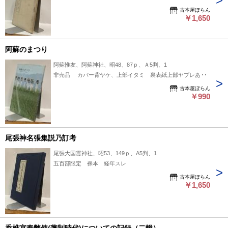
古本屋ぽらん
￥1,650
阿蘇のまつり
阿蘇惟友、阿蘇神社、昭48、87ｐ、Ａ5判、1
非売品 カバー背ヤケ、上部イタミ 裏表紙上部ヤブレあり
古本屋ぽらん
￥990
尾張神名張集説乃訂考
尾張大国霊神社、昭53、149ｐ、A5判、1
五百部限定 裸本 経年スレ
古本屋ぽらん
￥1,650