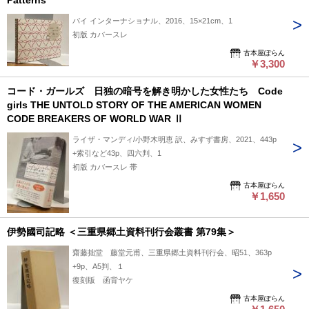
Patterns
パイ インターナショナル、2016、15×21cm、1
初版 カバースレ
古本屋ぽらん
￥3,300
コード・ガールズ 日独の暗号を解き明かした女性たち Code
girls THE UNTOLD STORY OF THE AMERICAN WOMEN
CODE BREAKERS OF WORLD WAR Ⅱ
ライザ・マンディ/小野木明恵 訳、みすず書房、2021、443p
+索引など43p、四六判、1
初版 カバースレ 帯
古本屋ぽらん
￥1,650
伊勢國司記略 ＜三重県郷土資料刊行会叢書 第79集＞
齋藤拙堂 藤堂元甫、三重県郷土資料刊行会、昭51、363p
+9p、A5判、１
復刻版 函背ヤケ
古本屋ぽらん