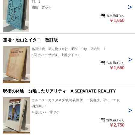
判、1
初版 背ヤケ
古本屋ぽらん
￥1,650
霊場・恐山とイタコ 改訂版
祐川法幢、新人物往来社、昭50、91p、四六判、1
3刷 カバーヤケ強、上部少イタミ
古本屋ぽらん
￥1,650
呪術の体験 分離したリアリティ A SEPARATE REALITY
カルロス・カスタネダ/真崎義博 訳、二見書房、平5、331p、
四六判、1
18版 カバー背ヤケ
古本屋ぽらん
￥2,750