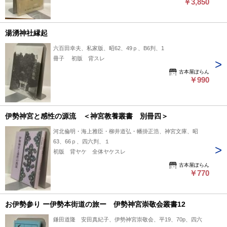
￥3,850
湯湧神社縁起
六百田幸夫、私家版、昭62、49ｐ、B6判、1
冊子 初版 背スレ
古本屋ぽらん
￥990
伊勢神宮と感性の源流 ＜神宮教養叢書 別冊四＞
河北倫明・海上雅臣・柳井道弘・幡掛正浩、神宮文庫、昭
63、66ｐ、四六判、１
初版 背ヤケ 全体ヤケスレ
古本屋ぽらん
￥770
お伊勢参り ー伊勢本街道の旅ー 伊勢神宮崇敬会叢書12
鎌田道隆 安田真紀子、伊勢神宮崇敬会、平19、70p、四六