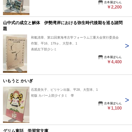
古本屋ぽらん
￥2,200
山中式の成立と解体 伊勢湾岸における弥生時代後期を巡る諸問
題
和氣清章、第11回東海考古学フォーラム三重大会実行委員会
作製、平16、179ｐ、大型本、1
表紙左下部少シミ
古本屋ぽらん
￥4,400
いもうと かいぎ
石黒亜矢子、ビリケン出版、平28、大型本、1
初版 カバー上部少イタミ 帯
古本屋ぽらん
￥1,100
グリム童話 学習室文庫