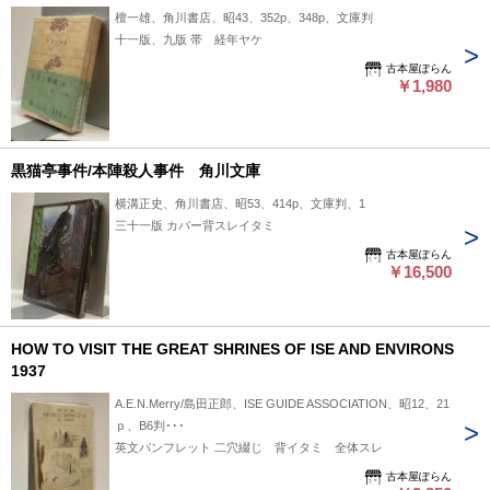
檀一雄、角川書店、昭43、352p、348p、文庫判
十一版、九版 帯 経年ヤケ
古本屋ぽらん
￥1,980
黒猫亭事件/本陣殺人事件 角川文庫
横溝正史、角川書店、昭53、414p、文庫判、1
三十一版 カバー背スレイタミ
古本屋ぽらん
￥16,500
HOW TO VISIT THE GREAT SHRINES OF ISE AND ENVIRONS
1937
A.E.N.Merry/島田正郎、ISE GUIDE ASSOCIATION、昭12、21
ｐ、B6判･･･
英文パンフレット 二穴綴じ 背イタミ 全体スレ
古本屋ぽらん