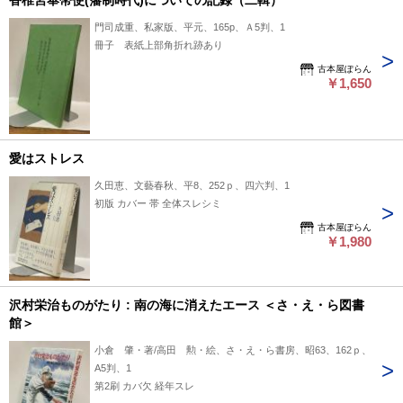
香椎宮奉幣使(藩制時代)についての記録（二輯）
門司成重、私家版、平元、165p、Ａ5判、1
冊子 表紙上部角折れ跡あり
古本屋ぽらん
￥1,650
愛はストレス
久田恵、文藝春秋、平8、252ｐ、四六判、1
初版 カバー 帯 全体スレシミ
古本屋ぽらん
￥1,980
沢村栄治ものがたり : 南の海に消えたエース ＜さ・え・ら図書
館＞
小倉 肇・著/高田 勲・絵、さ・え・ら書房、昭63、162ｐ、
A5判、1
第2刷 カバ欠 経年スレ