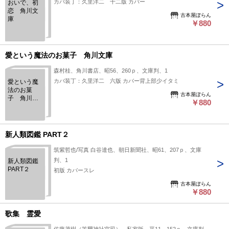
カバ装丁：久里洋二 十二版 カバー
おいで、初
恋 角川文
古本屋ぽらん
庫
￥880
愛という魔法のお菓子 角川文庫
森村桂、角川書店、昭56、260ｐ、文庫判、1
カバ装丁：久里洋二 六版 カバー背上部少イタミ
愛という魔
法のお菓
古本屋ぽらん
子 角川文
￥880
庫
新人類図鑑 PART２
筑紫哲也/写真 白谷達也、朝日新聞社、昭61、207ｐ、文庫
判、1
新人類図鑑
PART２
初版 カバースレ
古本屋ぽらん
￥880
歌集 霊愛