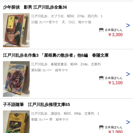
少年探偵 影男 江戸川乱歩全集36
江戸川乱歩、ポプラ社、昭50、274p、四六判、1
11版 カバー背ヤケ 天、小口、地ヤケ強
古本屋ぽらん
￥3,300
江戸川乱歩名作集3 「屋根裏の散歩者」他6編 春陽文庫
江戸川乱歩、春陽堂書店、昭49、214p、文庫判
第52刷 カバー 経年ヤケ
古本屋ぽらん
￥1,100
子不語随筆 江戸川乱歩推理文庫65
江戸川乱歩、講談社、昭63、340p、文庫判、1
初版 カバー 帯 経年ヤケ
古本屋ぽらん
￥1,980