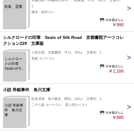
佐藤茂樹（等爾神社宮司）、私家版、平11、152ｐ、文庫判、
1
歌集 霊愛
裸本 経年スレ
古本屋ぽらん
￥990
シルクロードの印章 Seals of Silk Road 京都書院アーツコレ
クション229 文庫版
小田玉瑛、京都書院、平11、253ｐ、文庫判、1
初版 カバースレ
シルクロー
ドの印章
古本屋ぽらん
Seals of Silk
￥1,100
Road 京都
書院アーツ
コレクショ
ン229 文庫
小説 帝銀事件 角川文庫
版
松本清張、角川書店、昭51、226ｐ、文庫判、1
二十八版 カバースレ 背上部少イタミ
小説 帝銀事
件 角川文
古本屋ぽらん
庫
￥880