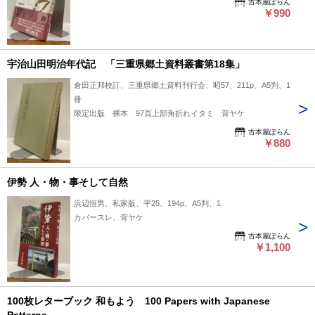
古本屋ぽらん
￥990
宇治山田明治年代記 「三重県郷土資料叢書第18集」
倉田正邦校訂、三重県郷土資料刊行会、昭57、211p、A5判、1
冊
限定出版 裸本 97頁上部角折れイタミ 背ヤケ
古本屋ぽらん
￥880
伊勢 人・物・事そして自然
浜辺恒男、私家版、平25、194p、A5判、1
カバースレ、背ヤケ
古本屋ぽらん
￥1,100
100枚レターブック 和もよう 100 Papers with Japanese