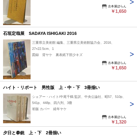
古本屋ぽらん
￥1,650
石垣定哉展 SADAYA ISHIGAKI 2016
三重県立美術館 編集、三重県立美術館協力会、2016、
27×22.5cm、1
図録 背ヤケ 裏表紙下部少キズ
古本屋ぽらん
￥1,650
ハイト・リポート 男性版 上・中・下 3冊揃い
シェアー・ハイト/中尾千鶴 監訳、中央公論社、昭57、510p、
541p、448p、四六判、3冊
初版 カバー 経年ヤケ
古本屋ぽらん
￥1,320
夕日と拳銃 上・下 2冊揃い