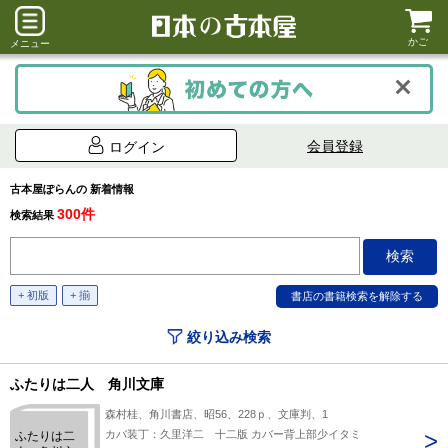
かご
メニュー
会員登録
ログイン
古本屋ぽらんの 新着情報
300件
検索結果
+ 初版
+ 揃
絞り込み検索
ふたりは二人 角川文庫
森村桂、角川書店、昭56、228ｐ、文庫判、1
カバ装丁：久里洋二 十二版 カバー背上部少イタミ
ふたりは二