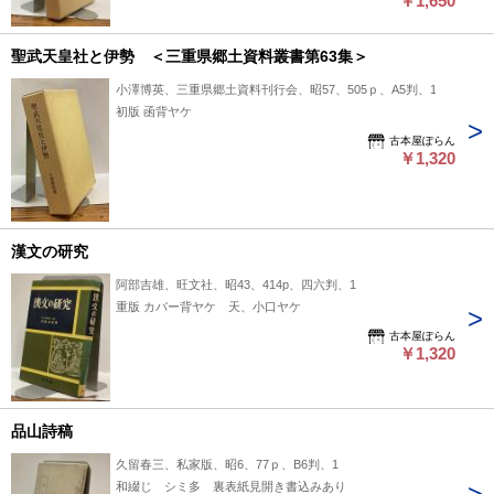
￥1,650
聖武天皇社と伊勢 ＜三重県郷土資料叢書第63集＞
小澤博英、三重県郷土資料刊行会、昭57、505ｐ、A5判、1
初版 函背ヤケ
古本屋ぽらん
￥1,320
漢文の研究
阿部吉雄、旺文社、昭43、414p、四六判、1
重版 カバー背ヤケ 天、小口ヤケ
古本屋ぽらん
￥1,320
品山詩稿
久留春三、私家版、昭6、77ｐ、B6判、1
和綴じ シミ多 裏表紙見開き書込みあり