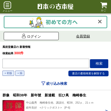
かご
メニュー
会員登録
ログイン
風前堂書店の 新着情報
300件
検索結果
+ 初版
+ 揃
絞り込み検索
群像 昭和38年 新年號 新連載 狂ひ凧 梅崎春生
中山義秀 梅崎春生他、講談社、昭38、252ｐ、21ｃｍ
経年良好 <クリックポスト> [P-6]