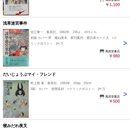
￥1,100
浅草迷宮事件
佐江衆一、集英社、1982年、235ｐ、19.5ｃｍ
初版 カバー 帯 概ね美本 新刊案内・愛読者カード入 <ク
リックポスト＞ [H-7]
風前堂書店
￥980
だいじょうぶマイ・フレンド
村上龍 著、集英社、1983年、254p、20cm
3刷 カバー 状態良好 <クリックポスト＞ [H-7]
風前堂書店
￥500
寝みだれ夜叉