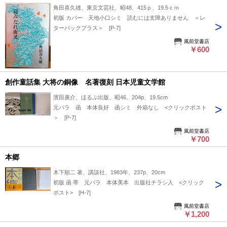
角田喜久雄、東京文芸社、昭48、415ｐ、19.5ｃｍ
初版 カバー 天地小口シミ 読むには支障ありません ＜レ
ターパックプラス＞ [P-7]
風前堂書店
￥600
創作童話集 大将の銅像 名著復刻 日本児童文学館
濱田廣介、ほるぷ出版、昭46、204p、19.5cm
元パラ 函 本体良好 函シミ 外箱なし <クリックポスト
＞ [P-7]
風前堂書店
￥700
本郷
木下順二 著、講談社、1983年、237p、20cm
初版 函 帯 元パラ 本体美本 出版社チラシ入 <クリック
ポスト> [H-7]
風前堂書店
￥1,200