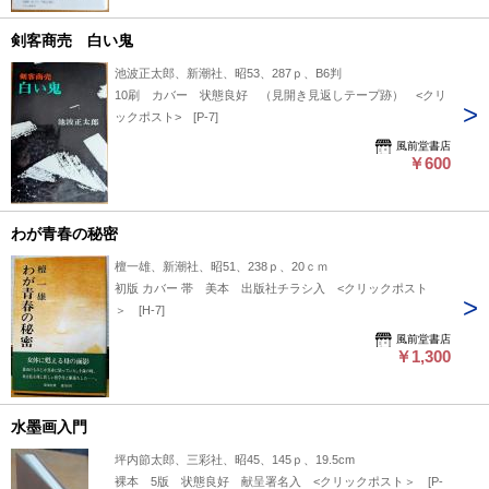
剣客商売 白い鬼
池波正太郎、新潮社、昭53、287ｐ、B6判
10刷 カバー 状態良好 （見開き見返しテープ跡） <クリ
ックポスト> [P-7]
風前堂書店
￥600
わが青春の秘密
檀一雄、新潮社、昭51、238ｐ、20ｃｍ
初版 カバー 帯 美本 出版社チラシ入 <クリックポスト
＞ [H-7]
風前堂書店
￥1,300
水墨画入門
坪内節太郎、三彩社、昭45、145ｐ、19.5cm
裸本 5版 状態良好 献呈署名入 <クリックポスト＞ [P-