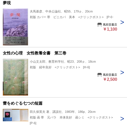
夢現
夫馬基彦、中央公論社、昭55、179ｐ、20cm
初版 カバー 帯 ビニカバ 美本 <クリックポスト> [P-6]
風前堂書店
￥1,100
女性の心理 女性教養全書 第三巻
小山文太郎、教育科学社、昭23、208ｐ、18cm
初版 経年良好 <クリックポスト> [H-6]
風前堂書店
￥2,500
蕾をめぐる七つの短篇
田久保英夫 著、講談社、1983年、186p、20cm
初版 函 帯 元パラ 本体良好 函シミ <クリックポスト>
[P-6]