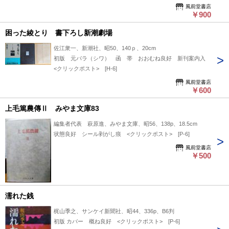
風前堂書店
￥900
困った綾とり 書下ろし新潮劇場
佐江衆一、新潮社、昭50、140ｐ、20cm
初版 元パラ（シワ） 函 帯 おおむね良好 新刊案内入
<クリックポスト> [H-6]
風前堂書店
￥600
上毛篤農傳Ⅱ みやま文庫83
編集者代表 萩原進、みやま文庫、昭56、138p、18.5cm
状態良好 シール剥がし痕 <クリックポスト> [P-6]
風前堂書店
￥500
濡れた銭
梶山季之、サンケイ新聞社、昭44、336p、B6判
初版 カバー 概ね良好 <クリックポスト> [P-6]