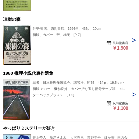
凍樹の森
谷甲州 著、徳間書店、1994年、436p、20cm
初版、カバー、帯、極美 [P-7]
風前堂書店
￥1,900
1980 推理小説代表作選集
編者：日本推理作家協会、講談社、昭55、414ｐ、19.5ｃｍ
初版 カバー 概ね良好 カバー折り返し部分テープ跡 ＜レ
ターパックプラス＞ [H-5]
風前堂書店
￥1,100
やっぱりミステリーが好き
井上夢人 新津きよみ 大沢在昌 東野圭吾 ほか著 ; 雨の会