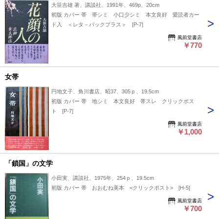
大笹吉雄 著、講談社、1991年、469p、20cm
初版 カバー 帯 帯シミ 小口少シミ 本文良好 愛読者カー
ド入 ＜レタ－パックプラス＞ [P-7]
風前堂書店
￥770
女帯
円地文子、角川書店、昭37、305ｐ、19.5cm
初版 カバー 帯 地シミ 本文良好 帯スレ クリックポス
ト [P-7]
風前堂書店
￥1,000
「鎖国」の文学
小田実、講談社、1975年、254ｐ、19.5cm
初版 カバー 帯 おおむね美本 <クリックポスト> [H-5]
風前堂書店
￥700