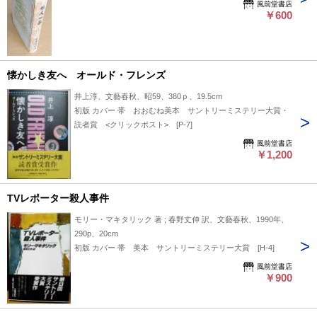
風前堂書店
￥600
懐かしき友へ オールド・フレンズ
井上淳、文藝春秋、昭59、380ｐ、19.5cm
初版 カバー 帯 おおむね美本 サントリーミステリー大賞・
読者賞 <クリックポスト> [P-7]
風前堂書店
￥1,200
TVレポーター殺人事件
モリー・マキタリック 著 ; 春野丈伸 訳、文藝春秋、1990年、
290p、20cm
初版 カバー 帯 美本 サントリーミステリー大賞 [H-4]
風前堂書店
￥900