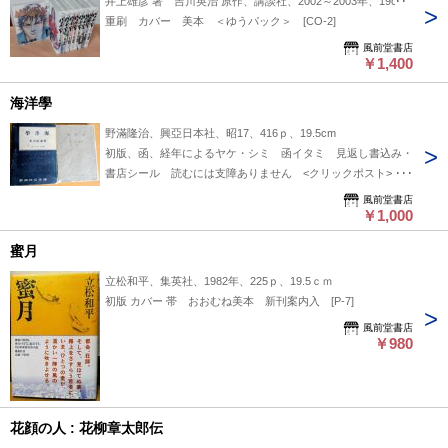
井上雄彦 著 吉川英治 原作、講談社、2002～2003年、19cm
重刷 カバー 美本 ＜ゆうパック＞ [CO-2]
風前堂書店
￥1,400
海洋學
野滿隆治、興亞日本社、昭17、416ｐ、19.5cm
初版、函、経年によるヤケ・シミ 函イタミ 見返し書込み・
書店シール 読むには支障ありません <クリックポスト>
[P-7]
風前堂書店
￥1,000
蜜月
立松和平、集英社、1982年、225ｐ、19.5ｃｍ
初版 カバー 帯 おおむね美本 新刊案内入 [P-7]
風前堂書店
￥980
花顔の人 : 花柳章太郎伝