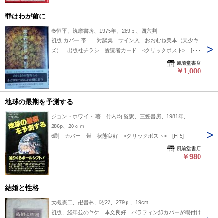
罪はわが前に
秦恒平、筑摩書房、1975年、289ｐ、四六判
初版 カバー 帯 対談集 サイン入 おおむね美本（天少キ
ズ） 出版社チラシ 愛読者カード <クリックポスト> [P-
6]
風前堂書店
￥1,000
地球の最期を予測する
ジョン・ホワイト 著 竹内均 監訳、三笠書房、1981年、
286p、20ｃｍ
6刷 カバー 帯 状態良好 <クリックポスト> [H-5]
風前堂書店
￥980
結婚と性格
大槻憲二、卍書林、昭22、279ｐ、19cm
初版、経年並のヤケ 本文良好 パラフィン紙カバーが糊付け