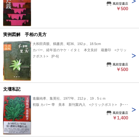
風前堂書店
￥500
実例図解 手相の見方
大和田斉眼、鶴書房、昭36、192ｐ、18.5cm
カバー、経年並のヤケ・イタミ 本文良好 蔵書印 <クリッ
クポスト> [P-6]
風前堂書店
￥500
文壇私記
進藤純孝、集英社、1977年、212ｐ、19．5ｃｍ
初版 カバー 帯 美本 新刊案内入 <クリックポスト> [H-7]
風前堂書店
￥1,400