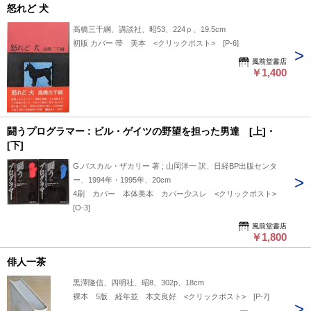
怒れど 犬
高橋三千綱、講談社、昭53、224ｐ、19.5cm
初版 カバー 帯 美本 <クリックポスト> [P-6]
風前堂書店
￥1,400
闘うプログラマー : ビル・ゲイツの野望を担った男達 [上]・
[下]
G.パスカル・ザカリー 著 ; 山岡洋一 訳、日経BP出版センタ
ー、1994年・1995年、20cm
4刷 カバー 本体美本 カバー少スレ <クリックポスト>
[O-3]
風前堂書店
￥1,800
俳人一茶
黒澤隆信、四明社、昭8、302p、18cm
裸本 5版 経年並 本文良好 <クリックポスト> [P-7]