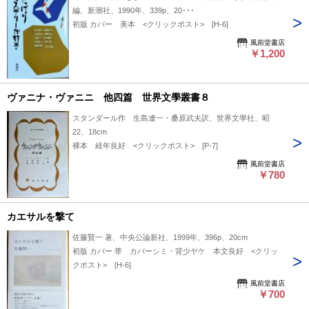
編、新潮社、1990年、339p、20･･･
初版 カバー 美本 <クリックポスト> [H-6]
風前堂書店
￥1,200
ヴァニナ・ヴァニニ 他四篇 世界文學叢書８
スタンダール作 生島遼一・桑原武夫訳、世界文學社、昭
22、18cm
裸本 経年良好 <クリックポスト> [P-7]
風前堂書店
￥780
カエサルを撃て
佐藤賢一 著、中央公論新社、1999年、396p、20cm
初版 カバー 帯 カバーシミ・背少ヤケ 本文良好 <クリッ
クポスト> [H-6]
風前堂書店
￥700