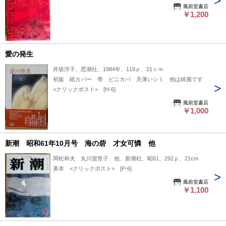
風前堂書店
￥1,200
愛の発生
井坂洋子、思潮社、1984年、119ｐ、21ｃｍ
初版 紙カバー 帯 ビニカバ 天薄いシミ 他は綺麗です
<クリックポスト> [H-6]
風前堂書店
￥1,000
新潮 昭和61年10月号 海の砦 才女可憐 他
岡松和夫 丸川賀世子 他、新潮社、昭61、292ｐ、21cm
美本 <クリックポスト> [P-6]
風前堂書店
￥1,100