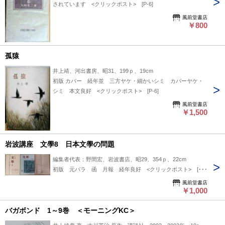
されています <クリックポスト> [P-6]
風前堂書店
￥800
孤猿
井上靖、河出書房、昭31、199ｐ、19cm
初版 カバー 経年並 三方ヤケ・細かいシミ カバーヤケ・
シミ 本文良好 <クリックポスト> [P-6]
風前堂書店
￥1,500
岩波講座 文學8 日本文學の問題
編集者代表：野間宏、岩波書店、昭29、354ｐ、22cm
初版 元パラ 函 月報 経年良好 <クリックポスト> [I-6]
風前堂書店
￥1,000
バガボンド 1～9巻 ＜モーニングKC＞