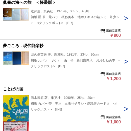
眞晝の海への旅 ＜軽装版＞
辻邦生、集英社、1975年、365ｐ、A5判
初版 函 帯 元パラ 概ね美本 地ホチキスの錆シミ 帯少シ
ミ <クリックポスト> [P-7]
風前堂書店
￥900
夢ごころ : 現代能楽抄
田久保英夫 著、新潮社、1991年、234p、20cm
初版 元パラ（ヤケ） 函 帯 新刊案内入 おおむね美本 <
クリックポスト> [P-7]
風前堂書店
￥1,200
ことばの国
清水義範 著、集英社、1990年、254p、20cm
初版 カバー 帯 美本 出版社チラシ・愛読者カード入 <ク
リックポスト> [H-5]
風前堂書店
￥1,000