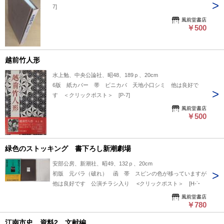
7]
風前堂書店
￥500
越前竹人形
水上勉、中央公論社、昭48、189ｐ、20cm
6版 紙カバー 帯 ビニカバ 天地小口シミ 他は良好で
す ＜クリックポスト＞ [P-7]
風前堂書店
￥500
緑色のストッキング 書下ろし新潮劇場
安部公房、新潮社、昭49、132ｐ、20cm
初版 元パラ（破れ） 函 帯 スピンの色が移っていますが
他は良好です 公演チラシ入り <クリックポスト＞ [H-7]
風前堂書店
￥780
江南市史 資料2 文献編