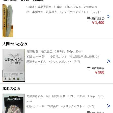
江南市史編纂委員会、江南市、昭52、367ｐ、27×19ｃｍ
函、本編良好 正誤表入 <レターパックライト＞ [G-6]]
風前堂書店
￥1,400
人間のいとなみ
青野聡 著、福武書店、1987年、305p、20cm
初版 カバー 帯 小口地少シミ 他は新品同様に綺麗です
愛読者カード入 <クリックポスト> [P-7]
風前堂書店
￥980
氷血の仮面
高瀬川あずみ、朝日新聞出版サービス、1995年、224ｐ、19.5
ｃｍ
初版 カバー 帯 本体美本 <クリックポスト＞ [P-7]
風前堂書店