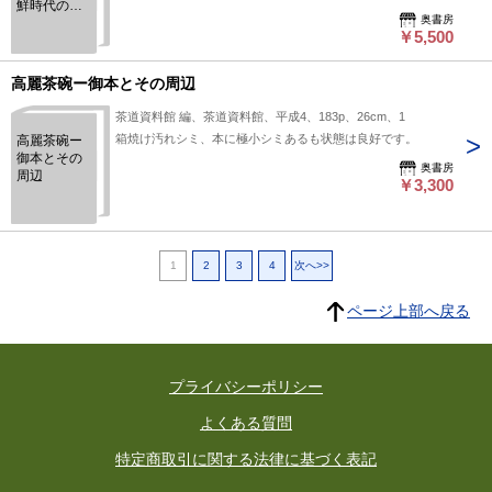
鮮時代の陶
奥書房
磁
￥5,500
高麗茶碗ー御本とその周辺
茶道資料館 編、茶道資料館、平成4、183p、26cm、1
箱焼け汚れシミ、本に極小シミあるも状態は良好です。
高麗茶碗ー
御本とその
奥書房
周辺
￥3,300
1
2
3
4
次へ>>
ページ上部へ戻る
プライバシーポリシー
よくある質問
特定商取引に関する法律に基づく表記