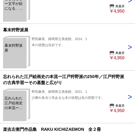
ー文字が絵
奥書房
になる、絵
￥4,950
が文字にな
る
幕末狩野派展
野田麻美、静岡県立美術館、2014、1
本の状態は良好です。
幕末狩野派
展
奥書房
￥4,950
忘れられた江戸絵画史の本流ー江戸狩野派の250年／江戸狩野派
の古典学習ーその基盤と広がり
野田麻美、静岡県立美術館、2021、1
少擦れ角当り等あるも本の状態は良の部類です。
忘れられた
江戸絵画史
奥書房
の本流ー江
￥4,950
戸狩野派の
250年／江戸
狩野派の古
典学習ーそ
楽吉左衛門作品集 RAKU KICHIZAEMON 全２冊
の基盤と広