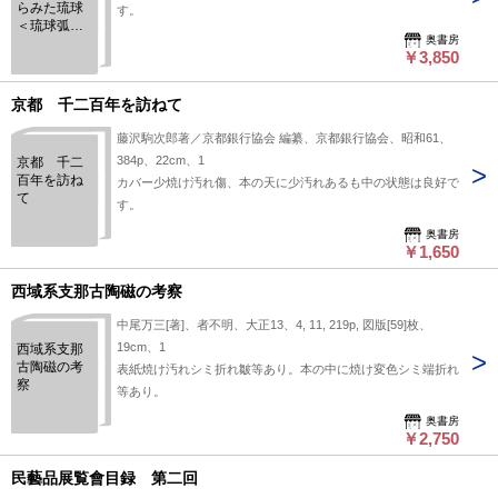
らみた琉球
す。
＜琉球弧叢
奥書房
書 7＞
￥3,850
京都 千二百年を訪ねて
藤沢駒次郎著／京都銀行協会 編纂、京都銀行協会、昭和61、
384p、22cm、1
京都 千二
百年を訪ね
カバー少焼け汚れ傷、本の天に少汚れあるも中の状態は良好で
て
す。
奥書房
￥1,650
西域系支那古陶磁の考察
中尾万三[著]、者不明、大正13、4, 11, 219p, 図版[59]枚、
19cm、1
西域系支那
古陶磁の考
表紙焼け汚れシミ折れ皺等あり。本の中に焼け変色シミ端折れ
察
等あり。
奥書房
￥2,750
民藝品展覧會目録 第二回