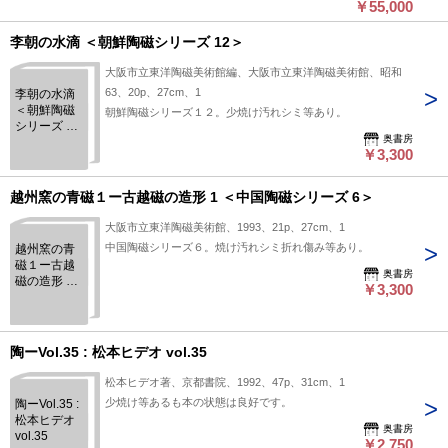
￥55,000
李朝の水滴 ＜朝鮮陶磁シリーズ 12＞
大阪市立東洋陶磁美術館編、大阪市立東洋陶磁美術館、昭和
63、20p、27cm、1
李朝の水滴
＜朝鮮陶磁
朝鮮陶磁シリーズ１２。少焼け汚れシミ等あり。
シリーズ 12
奥書房
＞
￥3,300
越州窯の青磁１ー古越磁の造形 1 ＜中国陶磁シリーズ 6＞
大阪市立東洋陶磁美術館、1993、21p、27cm、1
中国陶磁シリーズ６。焼け汚れシミ折れ傷み等あり。
越州窯の青
磁１ー古越
奥書房
磁の造形 1
￥3,300
＜中国陶磁
シリーズ 6
＞
陶ーVol.35 : 松本ヒデオ vol.35
松本ヒデオ著、京都書院、1992、47p、31cm、1
少焼け等あるも本の状態は良好です。
陶ーVol.35 :
松本ヒデオ
奥書房
vol.35
￥2,750