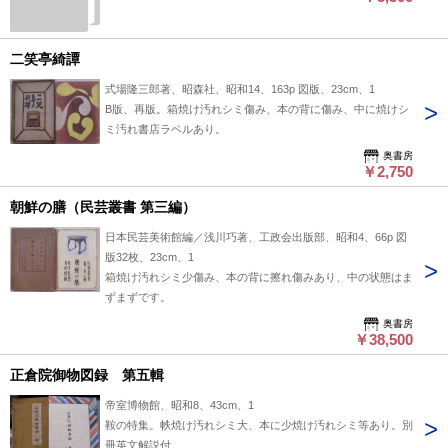
二笑亭綺譚
式場隆三郎著、昭森社、昭和14、163p 図版、23cm、1
B版、再版。箱焼け汚れシミ傷み、本の背に傷み、中に焼けシ
ミ汚れ書店ラベルあり。
奥書房
￥2,750
朝鮮の膳（民芸叢書 第三編）
日本民芸美術館編／浅川巧著、工政会出版部、昭和4、66p 図
版32枚、23cm、1
箱焼け汚れシミ少傷み、本の背に擦れ傷みあり、中の状態はま
ずまずです。
奥書房
￥38,500
正倉院御物図録 第五輯
帝室博物館、昭和8、43cm、1
鞍の特集。帙焼け汚れシミ大、本に少焼け汚れシミ等あり。別
冊英文解説付。