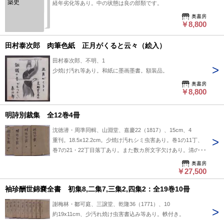
築史
経年劣化等あり。中の状態は良の部類です。
奥書房
￥8,800
田村泰次郎 肉筆色紙 正月がくると云々（絵入）
田村泰次郎、不明、1
少焼け汚れ等あり。和紙に墨画墨書。額装品。
奥書房
￥8,800
明詩別裁集 全12巻4冊
沈徳潜・周準同輯、山淵堂、嘉慶22（1817）、15cm、4
重刊。18.5x12.2cm。少焼け汚れシミ虫害あり。巻1の11丁、
巻7の21・22丁目落丁あり。また数カ所文字欠けあり。清の代
の乾隆4年（1739年）初版。明の時代の詩を集めた漢詩選集。
奥書房
帙付き。
￥27,500
袖珍酬世錦嚢全書 初集8,二集7,三集2,四集2：全19巻10冊
謝梅林・鄒可庭、三譲堂、乾隆36（1771）、10
約19x11cm、少汚れ焼け虫害書込み等あり。帙付き。