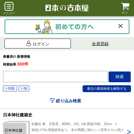
かご
メニュー
会員登録
ログイン
奥書房の 新着情報
300件
検索結果
+ 初版
+ 揃
絞り込み検索
日本神社建築史
佐藤佐 著、文翫堂、昭和6、262, 13p 図版26枚、25cm、1
箱焼け汚れ背破損等あり。本の周囲に焼けシミ背革少スレ焼け
日本神社建