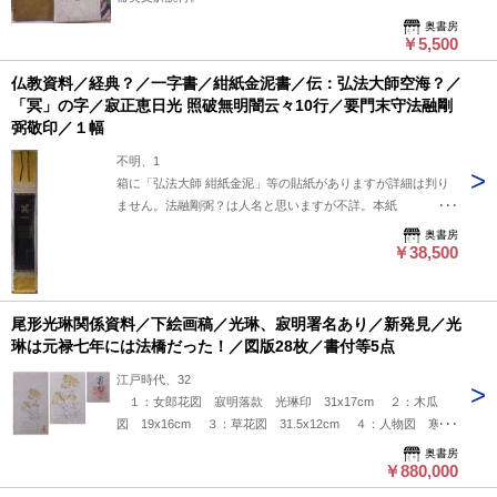
奥書房
￥5,500
仏教資料／経典？／一字書／紺紙金泥書／伝：弘法大師空海？／
「冥」の字／寂正恵日光 照破無明闇云々10行／要門末守法融剛
弼敬印／１幅
不明、1
箱に「弘法大師 紺紙金泥」等の貼紙がありますが詳細は判り
ません。法融剛弼？は人名と思いますが不詳。本紙
95x26cm、濃紺で少し干割れ？をしている箇所もあるようで
奥書房
す。古そうに思えますが全く判りませんので、ご了承願いま
￥38,500
す。
尾形光琳関係資料／下絵画稿／光琳、寂明署名あり／新発見／光
琳は元禄七年には法橋だった！／図版28枚／書付等5点
江戸時代、32
１：女郎花図 寂明落款 光琳印 31x17cm ２：木瓜
図 19x16cm ３：草花図 31.5x12cm ４：人物図 寒山
図？ 18.5x7cm ５：釣り人図 22x21.5cm ６：蟹図
奥書房
11x13cm ７：竹笹図他 26x9.5cm ８：朝顔図
￥880,000
24x19cm ９：芥子百合図 28x20.5cm １０：花樹図 光琳