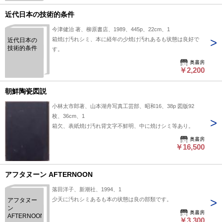
近代日本の技術的条件
今津健治 著、柳原書店、1989、445p、22cm、1
箱焼け汚れシミ、本に経年の少焼け汚れあるも状態は良好で
近代日本の
技術的条件
す。
奥書房
￥2,200
朝鮮陶瓷図説
小林太市郎著、山本湖舟写真工芸部、昭和16、38p 図版92
枚、36cm、1
箱欠、表紙焼け汚れ背文字不鮮明、中に焼けシミ等あり。
奥書房
￥16,500
アフタヌーン AFTERNOON
落田洋子、新潮社、1994、1
少天に汚れシミあるも本の状態は良の部類です。
アフタヌー
ン
奥書房
AFTERNOON
￥3,300