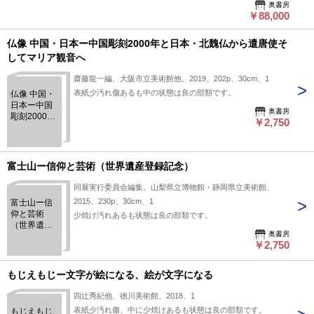
奥書房
￥88,000
仏像 中国・日本ー中国彫刻2000年と日本・北魏仏から遣唐使そ
してマリア観音へ
齋藤龍一編、大阪市立美術館他、2019、202p、30cm、1
表紙少汚れ傷あるも中の状態は良の部類です。
仏像 中国・
日本ー中国
奥書房
彫刻2000年
￥2,750
と日本・北
魏仏から遣
唐使そして
マリア観音
富士山ー信仰と芸術（世界遺産登録記念）
へ
同展実行委員会編集、山梨県立博物館・静岡県立美術館、
2015、230p、30cm、1
富士山ー信
仰と芸術
少焼け汚れあるも状態は良の部類です。
（世界遺産
奥書房
登録記念）
￥2,750
もじえもじー文字が絵になる、絵が文字になる
四辻秀紀他、徳川美術館、2018、1
表紙少汚れ傷、中に少焼けあるも状態は良の部類です。
もじえもじ