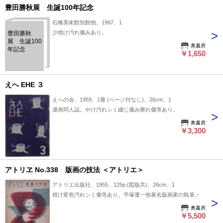
豊田勝秋展 生誕100年記念
石橋美術館別館他、1997、1
少焼け汚れ傷みあり。
豊田勝秋
展 生誕100
奥書房
年記念
￥1,650
えへ EHE ３
えへの会、1959、1冊 (ページ付なし)、26cm、1
漫画同人誌。やけ汚れシミ綴じ傷み擦れ傷等あり。
奥書房
￥3,300
アトリヱ No.338 版画の技法 ＜アトリエ＞
アトリエ出版社、1955、125p (図版共)、26cm、1
焼け変色汚れシミ傷等あり。平塚運一他著名版画家の執筆。
奥書房
￥5,500