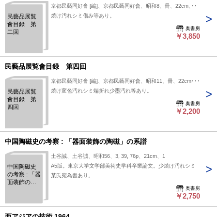
京都民藝同好會 [編]、京都民藝同好會、昭和8、冊、22cm、1
焼け汚れシミ傷み等あり。
民藝品展覧
會目録 第
奥書房
二回
￥3,850
民藝品展覧會目録 第四回
京都民藝同好會 [編]、京都民藝同好會、昭和11、冊、22cm、1
焼け変色汚れシミ端折れ少墨汚れ等あり。
民藝品展覧
會目録 第
奥書房
四回
￥2,200
中国陶磁史の考察 : 「器面装飾の陶磁」の系譜
土谷誠、土谷誠、昭和56、3, 39, 76p、21cm、1
A5版。東京大学文学部美術史学科卒業論文。少焼け汚れシミ
中国陶磁史
の考察 : 「器
某氏宛為書あり。
面装飾の陶
奥書房
磁」の系譜
￥2,750
西アジアの技術 1964