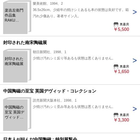
がり
樂美術館、1994、2
36.5x26cm。少経年の焼けシミあるも本の状態は良好です。箱
楽吉左衛門
作品集
汚れ少傷あり。著者サイン入。
RAKU
奥書房
KICHIZAEMON
￥5,500
全２冊
封印された南宋陶磁展
朝日新聞社、1998、1
少焼け汚れシミ反り等あるも状態は悪くありません。
封印された
南宋陶磁展
奥書房
￥1,650
中国陶磁の至宝 英国デヴィッド・コレクション
読売新聞大阪本社、1998、1
少焼け汚れシミ歪み等あるも状態は悪くありません。
中国陶磁の
至宝 英国デ
奥書房
ヴィッド・
￥3,300
コレクショ
ン
日本人が好んだ中国陶磁 : 特別展覧会