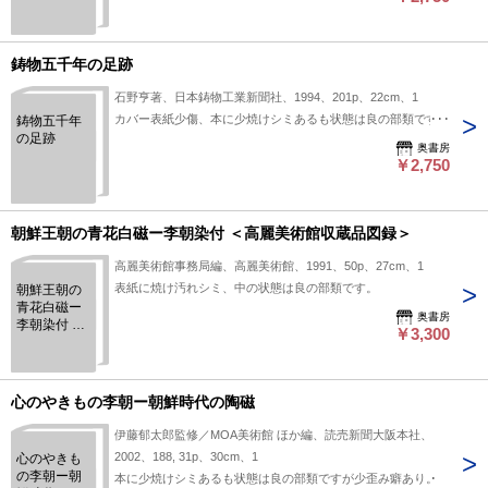
鋳物五千年の足跡
石野亨著、日本鋳物工業新聞社、1994、201p、22cm、1
カバー表紙少傷、本に少焼けシミあるも状態は良の部類です。
鋳物五千年
の足跡
奥書房
￥2,750
朝鮮王朝の青花白磁ー李朝染付 ＜高麗美術館収蔵品図録＞
高麗美術館事務局編、高麗美術館、1991、50p、27cm、1
表紙に焼け汚れシミ、中の状態は良の部類です。
朝鮮王朝の
青花白磁ー
奥書房
李朝染付 ＜
￥3,300
高麗美術館
収蔵品図録
＞
心のやきもの李朝ー朝鮮時代の陶磁
伊藤郁太郎監修／MOA美術館 ほか編、読売新聞大阪本社、
2002、188, 31p、30cm、1
心のやきも
の李朝ー朝
本に少焼けシミあるも状態は良の部類ですが少歪み癖あり。