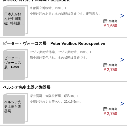
京都国立博物館、1991、1
少焼け汚れあるも本の状態は良好です。正誤表入。
日本人が好
んだ中国陶
奥書房
磁 : 特別展覧
￥1,650
会
ピーター・ヴォーコス展 Peter Voulkos Retrospective
セゾン美術館他編、セゾン美術館、1995、1
箱少焼け変色汚れ、本の状態は良好です。
ピーター・
ヴォーコス
奥書房
展 Peter
￥2,750
Voulkos
Retrospective
ペルシア先史土器と陶器展
深井晋司、大阪松坂屋、昭和48、1
少焼け汚れシミ等あり。22x18.5cm。
ペルシア先
史土器と陶
奥書房
器展
￥2,750