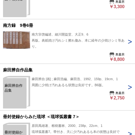
奥書房
￥3,300
南方録 9巻6冊
南方宗啓編述、細川開益堂、大正9、6
再版。表紙焼け汚れシミ擦れ傷み、本に経年の少焼けシミ等あ
り。
奥書房
￥8,800
麻田辨自作品集
麻田辨自 [画] ; 麻田浩編、麻田浩、1992、159p、19cm、1
周囲に少焼け汚れあるも状態は良好です。B6版。
麻田辨自作
品集
奥書房
￥2,750
冊封使録からみた琉球 ＜琉球弧叢書 7＞
原田禹雄著、榕樹書林、2000、238p、22cm、1
琉球弧叢書7。帯付き、天に少汚れあるも本の状態は良好で
冊封使録か