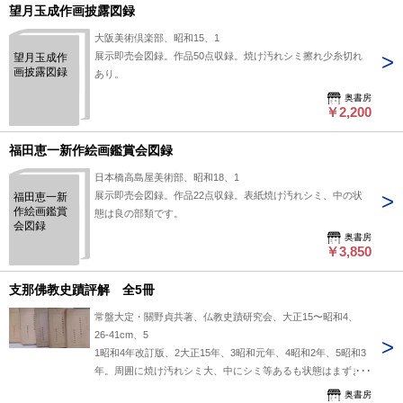
望月玉成作画披露図録
画 26x30.5cm １１：人物鷺鷹図 30x22cm １２：住吉図
寂明 26x17.5cm １３：枯木小禽図 31x18.5cm 「小
大阪美術倶楽部、昭和15、1
栗丹筆より写 元禄〼（寅？）年法橋光琳写」 １４：草花
展示即売会図録。作品50点収録。焼け汚れシミ擦れ少糸切れ
望月玉成作
図 豆の花？ 23x14cm １５：竹図 21x7.5cm １６：鶴図
画披露図録
あり。
18x17cm １７：鹿光琳松竹松・人物桔梗梅笹図 寂明
奥書房
31x18cm（表裏） １８：菊図 29.5x18.5cm １９：船頭図
￥2,200
33x20.5cm ２０：枝豆図 光琳 26x14.5cm ２１：拾得牡丹
図 31x34cm ２２：達磨図 30x15cm ２３：藁束に雀図
福田恵一新作絵画鑑賞会図録
30x15cm ２４：拾得図 30x15cm ２５：舞姫図 30x15cm
２６：拾得図 30x15cm ２７：書状 元禄七年 省（尾形深
日本橋高島屋美術部、昭和18、1
省？）18.5x21cm 去る卯月二条家より家 兄事法橋位賜は
展示即売会図録。作品22点収録。表紙焼け汚れシミ、中の状
福田恵一新
作絵画鑑賞
り 御内定有 ２８：書付 元禄十二年 16x17cm ２９：書
態は良の部類です。
会図録
付 法橋光琳戯画 13.5x11cm ３０：書付 元禄七年九月
奥書房
法橋光琳識御作 21x6.5cm ３１：書付 法橋光琳蔵
￥3,850
26x7cm ３２：書付・封筒 洞院の名（九条家？）
26x13.5cm
支那佛教史蹟評解 全5冊
常盤大定・關野貞共著、仏教史蹟研究会、大正15〜昭和4、
26-41cm、5
1昭和4年改訂版、2大正15年、3昭和元年、4昭和2年、5昭和3
年。周囲に焼け汚れシミ大、中にシミ等あるも状態はまずまず
です。また反り癖などあり。
奥書房