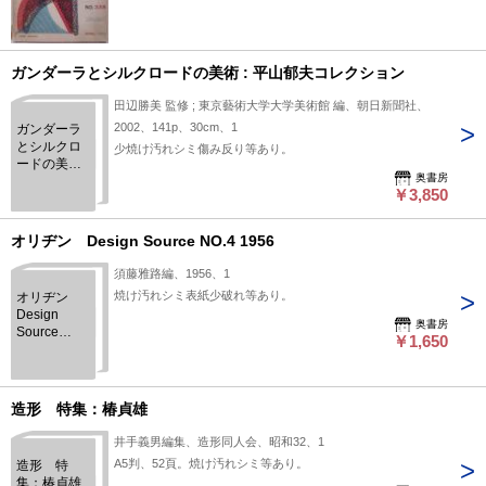
ガンダーラとシルクロードの美術 : 平山郁夫コレクション
田辺勝美 監修 ; 東京藝術大学大学美術館 編、朝日新聞社、
2002、141p、30cm、1
ガンダーラ
とシルクロ
少焼け汚れシミ傷み反り等あり。
ードの美術 :
奥書房
平山郁夫コ
￥3,850
レクション
オリヂン Design Source NO.4 1956
須藤雅路編、1956、1
焼け汚れシミ表紙少破れ等あり。
オリヂン
Design
奥書房
Source
￥1,650
NO.4 1956
造形 特集：椿貞雄
井手義男編集、造形同人会、昭和32、1
A5判、52頁。焼け汚れシミ等あり。
造形 特
集：椿貞雄