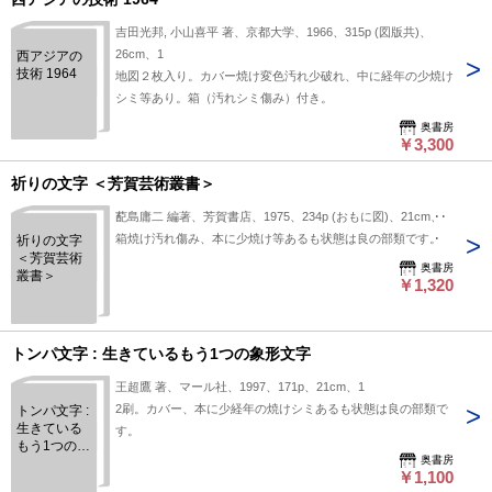
吉田光邦, 小山喜平 著、京都大学、1966、315p (図版共)、
26cm、1
西アジアの
技術 1964
地図２枚入り。カバー焼け変色汚れ少破れ、中に経年の少焼け
シミ等あり。箱（汚れシミ傷み）付き。
奥書房
￥3,300
祈りの文字 ＜芳賀芸術叢書＞
蓜島庸二 編著、芳賀書店、1975、234p (おもに図)、21cm、1
箱焼け汚れ傷み、本に少焼け等あるも状態は良の部類です。
祈りの文字
＜芳賀芸術
奥書房
叢書＞
￥1,320
トンパ文字 : 生きているもう1つの象形文字
王超鷹 著、マール社、1997、171p、21cm、1
2刷。カバー、本に少経年の焼けシミあるも状態は良の部類で
トンパ文字 :
生きている
す。
もう1つの象
奥書房
形文字
￥1,100