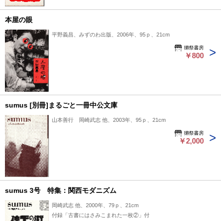
本屋の眼
平野義昌、みずのわ出版、2006年、95ｐ、21cm
獺祭書房
￥800
sumus [別冊]まるごと一冊中公文庫
山本善行 岡崎武志 他、2003年、95ｐ、21cm
獺祭書房
￥2,000
sumus 3号 特集：関西モダニズム
岡崎武志 他、2000年、79ｐ、21cm
付録「古書にはさみこまれた一枚②」付