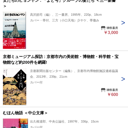
女たちのピョンヤン : 「よど号」グループの妻たち ＜三一新書
＞
高沢皓司（編）、三一書房、1995年、220p、18cm
カバー・帯付、三方（小口天地）少ヤケ、帯傷み
獺祭書房
￥3,000
京都ミュージアム探訪 : 京都市内の美術館・博物館・科学館・宝
物館など約200件を網羅!
京都新聞出版センター（編集）、京都市内博物館施設連絡協議
会、2013年、239p、21cm
カバー付
獺祭書房
￥600
むほん物語 ＜中公文庫＞
出久根達郎、中央公論社、1997年、336p、15cm
カバー付