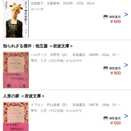
須賀敦子、文藝春秋、2015年、237p、15cm
カバー付
獺祭書房
￥600
知られざる傑作 : 他五篇 ＜岩波文庫＞
バルザック 水野亮（訳）、岩波書店、1969年、221p、15cm
帯付、三方（小口天地）からのヤケ
獺祭書房
￥800
人形の家 ＜岩波文庫＞
イプセン 竹山道雄（訳）、岩波書店、1967年、164p、15cm
帯付、三方（小口天地）からのヤケ
獺祭書房
￥500