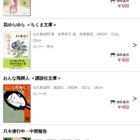
獺祭書房
￥500
花ゆらゆら ＜ちくま文庫＞
出久根達郎 著 佐野有子 画、筑摩書房、2001年、211p、
15cm
カバー・帯付
獺祭書房
￥450
おんな飛脚人 ＜講談社文庫＞
出久根達郎、講談社、2002年、322ｐ、15cm
カバー付
獺祭書房
￥450
只今潜行中・中間報告