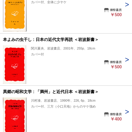
カバー付、全体に少ヤケ
獺祭書房
￥500
本よみの虫干し : 日本の近代文学再読 ＜岩波新書＞
関川夏央、岩波書店、2001年、255p、18cm
カバー付
獺祭書房
￥500
異郷の昭和文学 : 「満州」と近代日本 ＜岩波新書＞
川村湊、岩波書店、1990年、226, 6p、18cm
カバー付、三方（小口天地）からのヤケ強め
獺祭書房
￥400