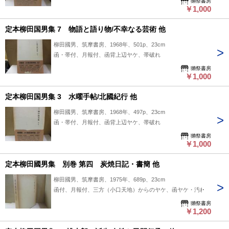
獺祭書房
￥1,000
定本柳田国男集 7 物語と語り物/不幸なる芸術 他
柳田國男、筑摩書房、1968年、501p、23cm
函・帯付、月報付、函背上辺ヤケ、帯破れ
獺祭書房
￥1,000
定本柳田国男集 3 水曜手帖/北國紀行 他
柳田國男、筑摩書房、1968年、497p、23cm
函・帯付、月報付、函背上辺ヤケ、帯破れ
獺祭書房
￥1,000
定本柳田國男集 別巻 第四 炭焼日記・書簡 他
柳田國男、筑摩書房、1975年、689p、23cm
函付、月報付、三方（小口天地）からのヤケ、函ヤケ・汚れ
獺祭書房
￥1,200