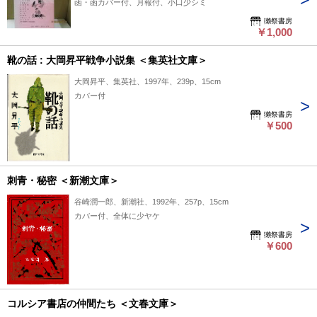
函・函カバー付、月報付、小口少シミ
獺祭書房
￥1,000
靴の話 : 大岡昇平戦争小説集 ＜集英社文庫＞
大岡昇平、集英社、1997年、239p、15cm
カバー付
獺祭書房
￥500
刺青・秘密 ＜新潮文庫＞
谷崎潤一郎、新潮社、1992年、257p、15cm
カバー付、全体に少ヤケ
獺祭書房
￥600
コルシア書店の仲間たち ＜文春文庫＞