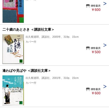
獺祭書房
￥600
二十歳のあとさき ＜講談社文庫＞
出久根達郎、講談社、2005年、319p、15cm
カバー付
獺祭書房
￥500
逢わばや見ばや ＜講談社文庫＞
出久根達郎、講談社、2001年、310p、15cm
カバー付
獺祭書房
￥600