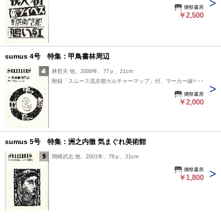
獺祭書房
￥2,500
sumus 4号 特集：甲鳥書林周辺
林哲夫 他、2000年、77ｐ、21cm
附録「スムース流京都カルチャーマップ」付、マーカー線引有
獺祭書房
￥2,000
sumus 5号 特集：洲之内徹 気まぐれ美術館
岡崎武志 他、2001年、78ｐ、21cm
獺祭書房
￥1,800