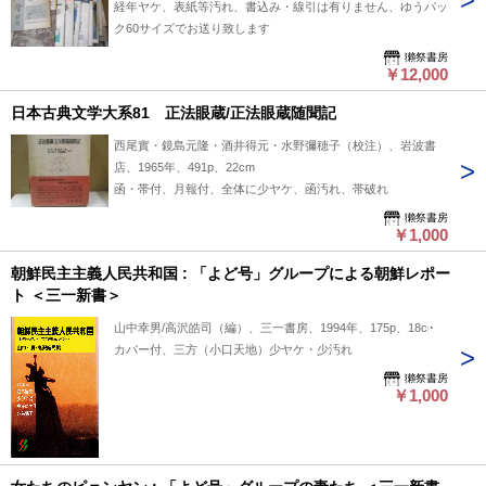
経年ヤケ、表紙等汚れ、書込み・線引は有りません、ゆうパッ
ク60サイズでお送り致します
獺祭書房
￥12,000
日本古典文学大系81 正法眼蔵/正法眼蔵随聞記
西尾實・鏡島元隆・酒井得元・水野彌穂子（校注）、岩波書
店、1965年、491p、22cm
函・帯付、月報付、全体に少ヤケ、函汚れ、帯破れ
獺祭書房
￥1,000
朝鮮民主主義人民共和国 : 「よど号」グループによる朝鮮レポー
ト ＜三一新書＞
山中幸男/高沢皓司（編）、三一書房、1994年、175p、18cm
カバー付、三方（小口天地）少ヤケ・少汚れ
獺祭書房
￥1,000