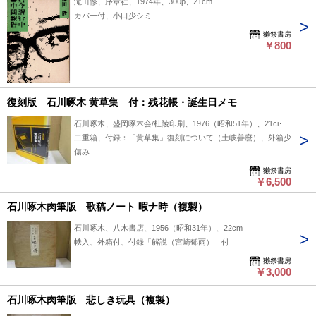
滝田修、序章社、1974年、300p、21cm
カバー付、小口少シミ
獺祭書房
￥800
復刻版 石川啄木 黄草集 付：残花帳・誕生日メモ
石川啄木、盛岡啄木会/杜陵印刷、1976（昭和51年）、21cm
二重箱、付録：「黄草集」復刻について（土岐善麿）、外箱少
傷み
獺祭書房
￥6,500
石川啄木肉筆版 歌稿ノート 暇ナ時（複製）
石川啄木、八木書店、1956（昭和31年）、22cm
帙入、外箱付、付録「解説（宮崎郁雨）」付
獺祭書房
￥3,000
石川啄木肉筆版 悲しき玩具（複製）