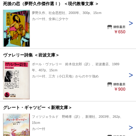
死後の恋（夢野久作傑作選Ⅰ） ＜現代教養文庫 ＞
夢野久作、社会思想社、2000年、300p、15cm
カバー付、全体に少ヤケ
獺祭書房
￥650
ヴァレリー詩集 ＜岩波文庫＞
ポール・ヴァレリー 鈴木信太郎（訳）、岩波書店、1989
年、407p、15cm
カバー付、三方（小口天地）からのヤケ強め
獺祭書房
￥900
グレート・ギャツビー ＜新潮文庫＞
フィツジェラルド 野崎孝（訳）、新潮社、2003年、262p、
15cm
カバー付