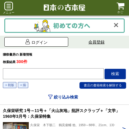
かご
メニュー
会員登録
ログイン
獺祭書房の 新着情報
300件
検索結果
+ 初版
+ 揃
絞り込み検索
久保栄研究 1号～11号＋「火山灰地」批評スクラップ＋「文学」
1960年3月号：久保栄特集
久保栄 木下順二 鶴見俊輔 他、1959～88年、21cm、13冊