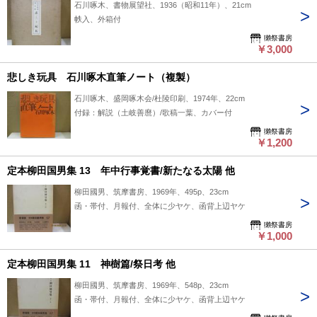
石川啄木、書物展望社、1936（昭和11年）、21cm
帙入、外箱付
獺祭書房
￥3,000
悲しき玩具 石川啄木直筆ノート（複製）
石川啄木、盛岡啄木会/杜陵印刷、1974年、22cm
付録：解説（土岐善麿）/歌稿一葉、カバー付
獺祭書房
￥1,200
定本柳田国男集 13 年中行事覚書/新たなる太陽 他
柳田國男、筑摩書房、1969年、495p、23cm
函・帯付、月報付、全体に少ヤケ、函背上辺ヤケ
獺祭書房
￥1,000
定本柳田国男集 11 神樹篇/祭日考 他
柳田國男、筑摩書房、1969年、548p、23cm
函・帯付、月報付、全体に少ヤケ、函背上辺ヤケ