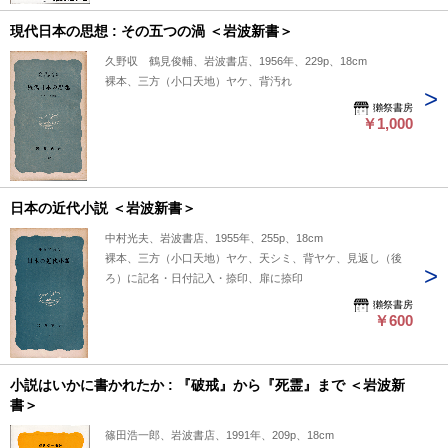
現代日本の思想 : その五つの渦 ＜岩波新書＞
久野収 鶴見俊輔、岩波書店、1956年、229p、18cm
裸本、三方（小口天地）ヤケ、背汚れ
獺祭書房
￥1,000
日本の近代小説 ＜岩波新書＞
中村光夫、岩波書店、1955年、255p、18cm
裸本、三方（小口天地）ヤケ、天シミ、背ヤケ、見返し（後
ろ）に記名・日付記入・捺印、扉に捺印
獺祭書房
￥600
小説はいかに書かれたか : 『破戒』から『死霊』まで ＜岩波新
書＞
篠田浩一郎、岩波書店、1991年、209p、18cm