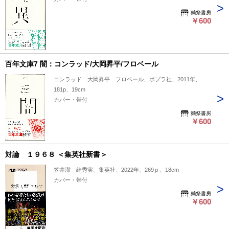
獺祭書房
￥600
百年文庫7 闇：コンラッド/大岡昇平/フロベール
コンラッド 大岡昇平 フロベール、ポプラ社、2011年、
181p、19cm
カバー・帯付
獺祭書房
￥600
対論 １９６８ ＜集英社新書＞
笠井潔 絓秀実、集英社、2022年、269ｐ、18cm
カバー・帯付
獺祭書房
￥600