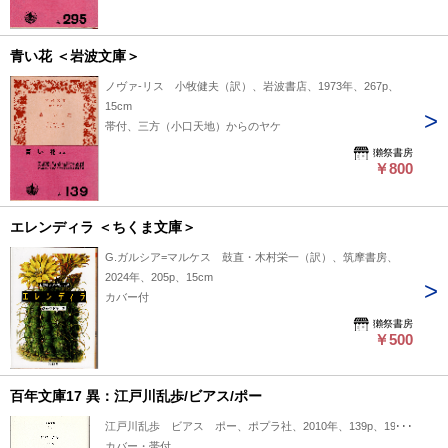
青い花 ＜岩波文庫＞
ノヴァ-リス 小牧健夫（訳）、岩波書店、1973年、267p、
15cm
帯付、三方（小口天地）からのヤケ
獺祭書房
￥800
エレンディラ ＜ちくま文庫＞
G.ガルシア=マルケス 鼓直・木村栄一（訳）、筑摩書房、
2024年、205p、15cm
カバー付
獺祭書房
￥500
百年文庫17 異：江戸川乱歩/ビアス/ポー
江戸川乱歩 ビアス ポー、ポプラ社、2010年、139p、19cm
カバー・帯付