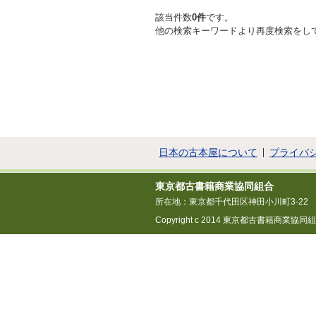
該当件数
0件
です。
他の検索キーワードより再度検索をし
日本の古本屋について
プライバ
東京都古書籍商業協同組合
所在地：東京都千代田区神田小川町3-22
Copyright c 2014 東京都古書籍商業協同組合 All