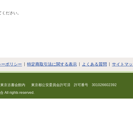
てください。
シーポリシー
特定商取引法に関する表示
よくある質問
サイトマッ
 東京古書会館内
東京都公安委員会許可済 許可番号 301026602392
 rights reserved.