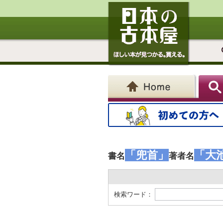
「兜首」
「大
書名
著者名
検索ワード：