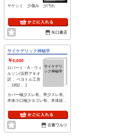
ヤケシミ 少傷み 少汚れ
矢口書店
サイケデリック神秘学
￥
6,600
サイケデリ
ロバート・A・ウィ
ック神秘学
ルソン/浜野アキオ
訳 、ペヨトル工房
、1992 、1
カバー極少スレ有。帯少スレ有。
本体小口極少ヨゴレ有。本体経年
良好。初版。定価2718円+税。白
色カバー。
古書ワルツ