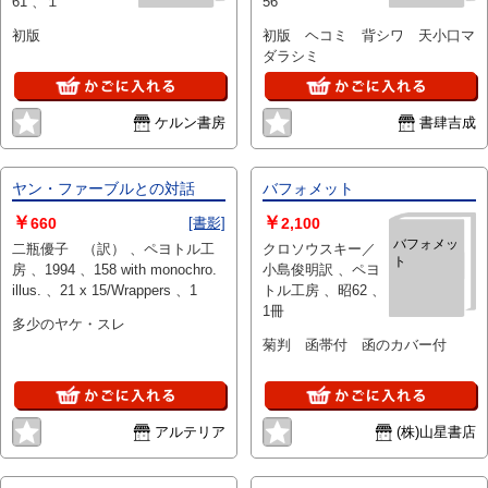
61 、１
56
初版
初版 ヘコミ 背シワ 天小口マ
ダラシミ
ケルン書房
書肆吉成
ヤン・ファーブルとの対話
バフォメット
￥
￥
660
[書影]
2,100
バフォメッ
二瓶優子 （訳） 、ペヨトル工
クロソウスキー／
ト
房 、1994 、158 with monochro.
小島俊明訳 、ペヨ
illus. 、21 x 15/Wrappers 、1
トル工房 、昭62 、
1冊
多少のヤケ・スレ
菊判 函帯付 函のカバー付
アルテリア
(株)山星書店