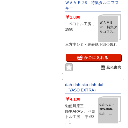
ＷＡＶＥ 26 特集タルコフス
キー
￥
1,000
ＷＡＶＥ
、ペヨトル工房 、
26 特集タ
1990
ルコフスキ
ー
三方少シミ・裏表紙下部少破れ
風光書房
dah-dah-sko-dah-dah
（YASO EXTRA）
￥
4,130
dah-dah-
勅使川原三
sko-dah-
郎/KARAS 、ペヨ
dah
トル工房 、平成3
（YASO
、1
EXTRA）