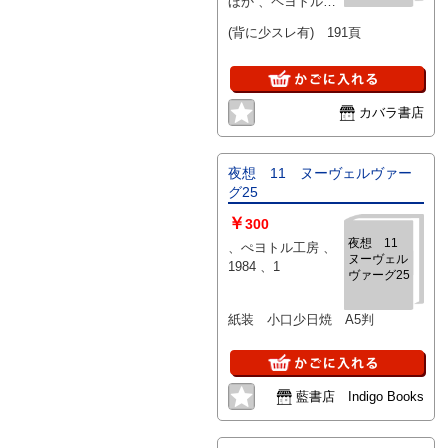
ほか 、ペヨトル工
房 、昭55/8
(背に少スレ有) 191頁
カバラ書店
夜想 11 ヌーヴェルヴァー
グ25
￥
300
夜想 11
、ぺヨトル工房 、
ヌーヴェル
1984 、1
ヴァーグ25
紙装 小口少日焼 A5判
藍書店 Indigo Books