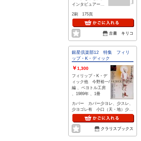
ス・ホッパ
インタビュアー・
ー
谷川健司 「変身
2刷 175頁
するカウボーイ」
金坂健二 「デニ
ス・ホッパー 弱
古書 キリコ
い者のゆくえ」川
本三郎 「デニ
ス・ホッパー・キ
ーパーソン・ガイ
銀星倶楽部12 特集 フィリ
ド」他 、ペヨトル
ップ・K・ディック
工房 、1992 、1
￥
1,300
フィリップ・K・デ
ィック他 今野裕一/
編 、ペヨトル工房
、1989年 、1冊
カバー カバー少ヨレ、少スレ、
少ヨゴレ有 小口（天・地）少ヤ
ケ有
クラリスブックス