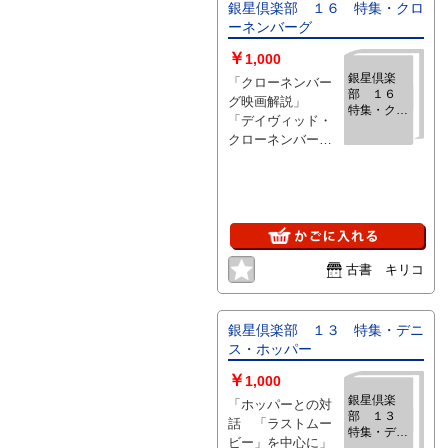
銀星倶楽部 １６ 特集・クロ
ーネンバーグ
￥
1,000
銀星倶楽
「クローネンバー
部 １６
グ映画解説」
特集・クロ
「デイヴィッド・
ーネンバー
クローネンバー
グ
グ・ロングインタ
ビュー」他 、ペヨ
トル工房 、1992 、
1
古書 キリコ
銀星倶楽部 １３ 特集・デニ
ス・ホッパー
￥
1,000
銀星倶楽
「ホッパーとの対
部 １３
話 「ラストムー
特集・デニ
ビー」を中心に」