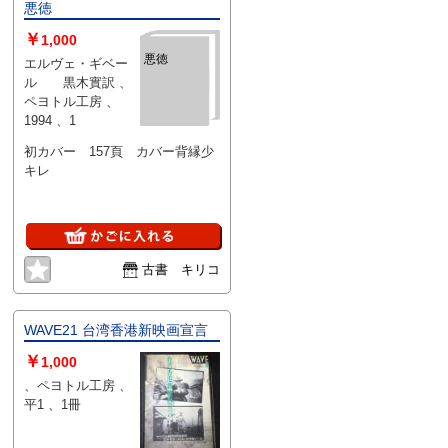
悪徳
￥
1,000
悪徳
エルヴェ・ギベー
ル 黒木實訳 、
ペヨトル工房 、
1994 、1
初カバー 157頁 カバー背縁少
キレ
古書 キリコ
WAVE21 台湾香港新映画宣言
￥
1,000
、ペヨトル工房 、
平1 、1冊