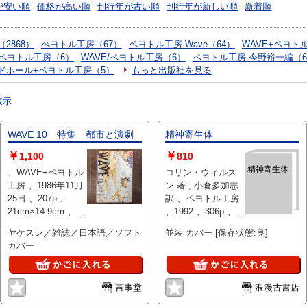
が安い順
価格が高い順
刊行年が古い順
刊行年が新しい順
新着順
2868）
ぺヨトル工房（67）
ペヨトル工房 Wave（64）
WAVE+ペヨト
 ペヨトル工房（6）
WAVE/ペヨトル工房（6）
ペヨトル工房 今野裕一編（
ドホール+ペヨトル工房（5）
もっと出版社を見る
表示
WAVE 10 特集 都市と演劇
精神寄生体
￥
￥
1,100
810
精神寄生体
、WAVE+ペヨトル
コリン・ウィルス
工房 、1986年11月
ン 著 ; 小倉多加志
25日 、207p 、
訳 、ペヨトル工房
21cm×14.9cm 、1
、1992 、306p 、
冊
21cm
ヤケスレ／雑誌／日本語／ソフト
並装 カバー [保存状態:良]
カバー
言事堂
浪漫古書店