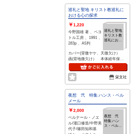
巡礼と聖地 キリスト教巡礼に
おける心の探求
￥
1,220
巡礼と聖地
今野国雄 著 、ペヨ
キリスト教
トル工房 、1991 、
巡礼におけ
283p 、A5判
る心の探求
カバー(背微ヤケ、天微欠け）
函(背地微欠け） 本体経年保存
良好
栄文社
夜想 弐 特集:ハンス・ベル
メール
￥
2,000
夜想 弐
ベルナール・ノエ
特集:ハン
ル/瀧口修造/中野美
ス・ベルメ
代子/篠田知和基
ール