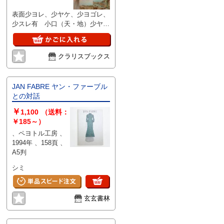
表面少ヨレ、少ヤケ、少ヨゴレ、
少スレ有 小口（天・地）少ヤ
ケ、少ヨゴレ有
クラリスブックス
JAN FABRE ヤン・ファーブル
との対話
￥
1,100
（送料：
￥185～）
、ペヨトル工房 、
1994年 、158頁 、
A5判
シミ
玄玄書林