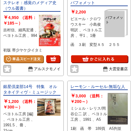
ステレオ：感覚のメディア史
バフォメット
（ウル叢書）
￥
2,200
￥
4,950
（送料：
バフォメッ
ピエール・クロワ
ト
￥185～）
ウスキー 小島俊
吉村信、細馬宏通 、
明訳 、ペヨトル工
ペヨトル工房 、994
房 、平1 、1冊
函 ３刷 変型Ａ５ ２５５
初版 帯少ヤケ少イタミ
アルスクモノイ
大雲堂書店
銀星倶楽部14号 特集 オル
レーモン・ルーセル-無垢な人
タネイティヴ・ミュージック
￥
3,000
（送料：
￥
1,200
（送料：
￥200～）
￥300～）
ミシェル・レリス/岡
ペヨトル工房 [編]
谷公二 訳 、ペヨトル
、ペヨトル工房 、
工房 、1991 、A5
1991.5 、冊 、
1刷 函 帯 189頁 A5判並
21cm