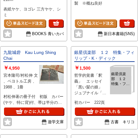
製 ※概ね良好
表紙ヤケ、ヨゴレ 三方ヤケ、シ
ミ
BOOKS 青いカバ
新日本書籍(SNS)
九龍城砦 Kau Lung Shing
銀星倶楽部 １２ 特集・フィ
Chai
リップ・K・ディック
￥
￥
4,950
1,500
銀星倶楽
宮本隆司/村松伸 文
哲学的覚書「釈
部 １２
、ペヨトル工房 、
義」 エッセイ
特集・フィ
1988 、1冊
「黒い髪の娘」
リップ・
ジュブナイル「ニ
K・ディッ
村松伸著の冊子付 初版 カバー
ックとグリマン
ク
(ヤケ、特に背)付、帯は半分のみ
初カバー 222頁
グ」 シナリオ
あり 本体少経年ヤケシミ モノ
「ユービック」フ
クロ44図版 18x25cm
ィリップ・K・ディ
ISBN:4893420704
遊学文庫
古書 キリコ
ック 対談「フィ
リップ？K・ディッ
クの転生」巽孝