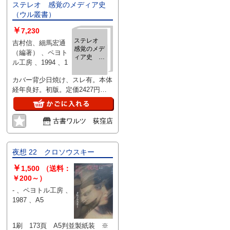
ステレオ 感覚のメディア史
（ウル叢書）
￥
7,230
ステレオ
吉村信、細馬宏通
感覚のメデ
（編著） 、ペヨト
ィア史
ル工房 、1994 、1
（ウル叢
書）
カバー背少日焼け、スレ有。本体
経年良好。初版。定価2427円
+税。赤色カバー。
古書ワルツ 荻窪店
夜想 22 クロソウスキー
￥
1,500
（送料：
￥200～）
- 、ペヨトル工房 、
1987 、A5
1刷 173頁 A5判並製紙装 ※