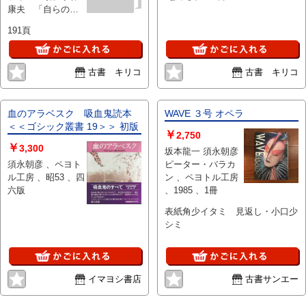
康夫 「自らの哲
中村敬治、「武士
学を生きる」ヘレ
は食わねど、現代
191頁
ナ・マテオプーロ
美術」村田真、
ス 「プラシド・
「美術は愛から生
ドミンゴ自伝よ
まれる」森村泰
古書 キリコ
古書 キリコ
り」 「ヒーロー
昌、「今どきの現
なき時代のヒーロ
代美術」吉澤美
ー」長木誠司、吉
香、富田有紀子、
井亜彦 「音響と
血のアラベスク 吸血鬼読本
増田聡子、高橋信
WAVE ３号 オペラ
映像が共存するア
＜＜ゴシック叢書 19＞＞ 初版
也、今野裕一他 、
￥
2,750
ーティスト」松井
ペヨトル工房 、89
￥
3,300
坂本龍一 須永朝彦
靖彦他 、
、1
須永朝彦 、ペヨト
ピーター・バラカ
WAVE（発行） ペ
ル工房 、昭53 、四
ン 、ペヨトル工房
ヨトル工房（発
六版
、1985 、1冊
売） 、91 、1
表紙角少イタミ 見返し・小口少
シミ
イマヨシ書店
古書サンエー