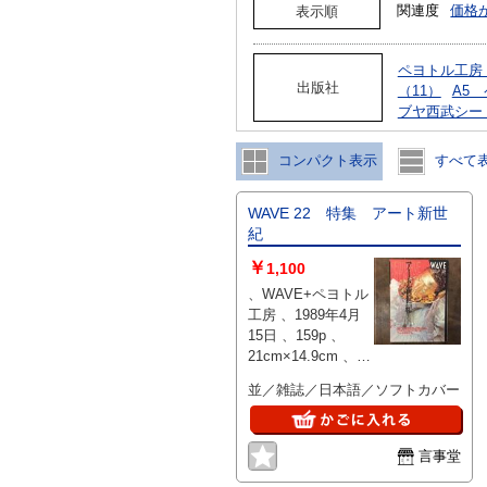
関連度
価格
表示順
ペヨトル工房（
出版社
（11）
A5
ブヤ西武シー
コンパクト表示
すべて
WAVE 22 特集 アート新世
紀
￥
1,100
、WAVE+ペヨトル
工房 、1989年4月
15日 、159p 、
21cm×14.9cm 、1
冊
並／雑誌／日本語／ソフトカバー
言事堂