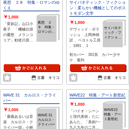
之、川又千秋他 、
夜想 ２８ 特集・ロマンのゆ
サイバネティック・フィクショ
ペヨトル工房 、
くえ
ン：柔らかい機械としてのポス
1989 、1
トモダン文学
￥
1,000
￥
1,000
夜想 ２
「変妖記」山口小
８ 特集・
サイバネテ
夜子 「機械仕掛
デヴィッド・ポラ
ロマンのゆ
ィック・フ
の憂愁 メランコ
ッシュ 上岡伸雄
くえ
ィクショ
リア」勅使川原三
訳 、ペヨトル工房
ン：柔らか
郎 「新宿梁山泊
、1991 、1
い機械とし
の気概」金守珍、
てのポスト
初カバー 301頁 カバー少ヤ
モダン文学
今野裕一 「人口
ケ 菊判
ロマン派」蜷川幸
雄 「寺山修司
不等式の浪漫」岸
古書 キリコ
古書 キリコ
田理生 「暗黒舞
踏」他 、ペヨトル
工房 、1991 、1
WAVE 31 カルロス・クライ
WAVE22 特集・アート新世紀
バー
￥
1,000
￥
1,000
WAVE22
「バイオ・シーン
特集・アー
WAVE 31
「薔薇あるいは音
と現代美術」たに
ト新世紀
カルロス・
楽 カルロス・ク
あらた、「美術/一
クライバー
ライバー頌」小林
九八九年の二月」