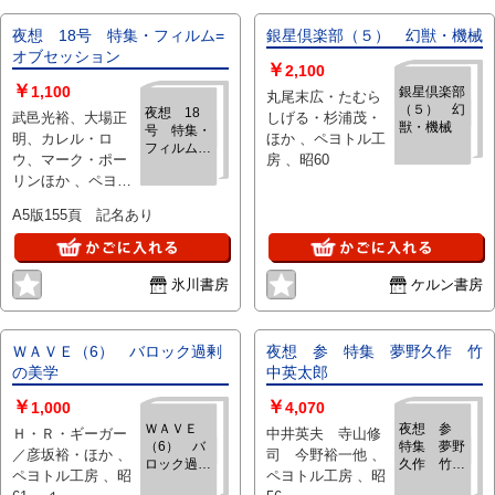
夜想 18号 特集・フィルム=
銀星倶楽部（５） 幻獣・機械
オブセッション
￥
2,100
￥
1,100
銀星倶楽部
丸尾末広・たむら
（５） 幻
夜想 18
武邑光裕、大場正
しげる・杉浦茂・
獣・機械
号 特集・
明、カレル・ロ
ほか 、ペヨトル工
フィルム=
ウ、マーク・ポー
房 、昭60
オブセッシ
リンほか 、ペヨト
ョン
ル工房 、1986
A5版155頁 記名あり
氷川書房
ケルン書房
ＷＡＶＥ（6） バロック過剰
夜想 参 特集 夢野久作 竹
の美学
中英太郎
￥
￥
1,000
4,070
ＷＡＶＥ
夜想 参
Ｈ・Ｒ・ギーガー
中井英夫 寺山修
（6） バ
特集 夢野
／彦坂裕・ほか 、
司 今野裕一他 、
ロック過剰
久作 竹中
ペヨトル工房 、昭
ペヨトル工房 、昭
の美学
英太郎