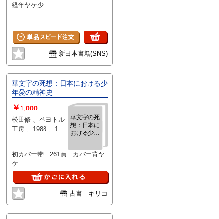
経年ヤケ少
新日本書籍(SNS)
華文字の死想：日本における少
年愛の精神史
￥
1,000
華文字の死
松田修 、ペヨトル
想：日本に
工房 、1988 、1
おける少年
愛の精神史
初カバー帯 261頁 カバー背ヤ
ケ
古書 キリコ