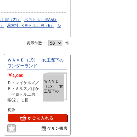
ル工房（21）
ペヨトル工房A5版
6）
思索社 ペヨトル工房（6）
シ
表示件数：
件
ＷＡＶＥ（15） 女王陛下の
ワンダーランド
￥
1,050
ＷＡＶＥ
Ｄ・マイケルズ／
（15） 女
Ｒ・ミルズ／ほか
王陛下のワ
、ペヨトル工房 、
ンダーラン
昭62 、１冊
ド
初版
ケルン書房