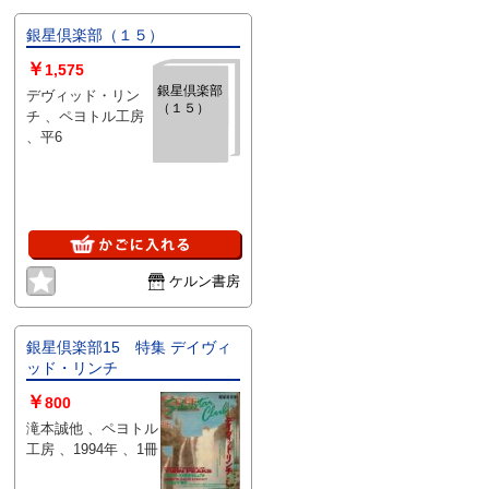
銀星倶楽部（１５）
￥
1,575
銀星倶楽部
デヴィッド・リン
（１５）
チ 、ペヨトル工房
、平6
ケルン書房
銀星倶楽部15 特集 デイヴィ
ッド・リンチ
￥
800
滝本誠他 、ペヨトル
工房 、1994年 、1冊