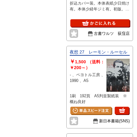
折込カバー装。本体表紙少日焼け
有。本体少経年ジミ有。初版。定
価971円+税。白色表紙。極薄
本。
古書ワルツ 荻窪店
夜想 27 レーモン・ルーセル
￥
1,500
（送料：
￥200～）
- 、ペヨトル工房 、
1990 、A5
1刷 192頁 A5判並製紙装 ※
概ね良好
新日本書籍(SNS)