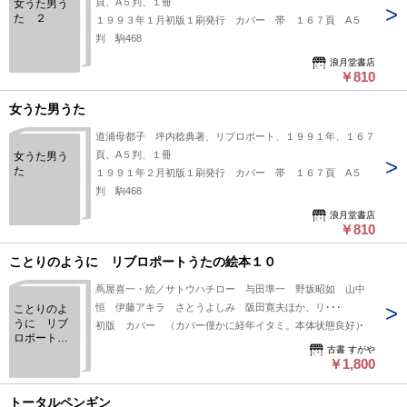
頁、A５判、１冊
女うた男う
た ２
１９９３年１月初版１刷発行 カバー 帯 １６７頁 A５
判 駒468
浪月堂書店
￥810
女うた男うた
道浦母都子 坪内稔典著、リブロポート、１９９１年、１６７
頁、A５判、１冊
女うた男う
た
１９９１年２月初版１刷発行 カバー 帯 １６７頁 A５
判 駒468
浪月堂書店
￥810
ことりのように リブロポートうたの絵本１０
蔦屋喜一・絵／サトウハチロー 与田準一 野坂昭如 山中
恒 伊藤アキラ さとうよしみ 阪田寛夫ほか、リ･･･
ことりのよ
うに リブ
初版 カバー （カバー僅かに経年イタミ。本体状態良好）
ロポートう
古書 すがや
たの絵本１
￥1,800
０
トータルペンギン