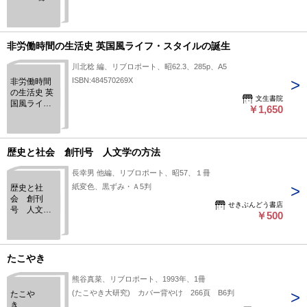
非労働時間の生活史 英国風ライフ・スタイルの誕生
川北稔 編、リブロポート、昭62.3、285p、A5
ISBN:484570269X
非労働時間
の生活史 英
文生書院
国風ライ
￥1,650
フ・スタイ
ルの誕生
歴史と社会 創刊号 人文学の方法
長幸男 他編、リブロポート、昭57、１冊
紙変色、黒ずみ・Ａ5判
歴史と社
会 創刊
せきぶんどう書店
号 人文学
￥500
の方法
たこやき
熊谷真菜、リブロポート、1993年、1冊
(たこやき大研究) カバー背やけ 266頁 B6判
たこや
き