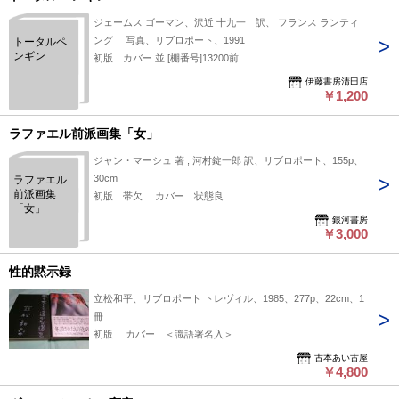
ジェームス ゴーマン、沢近 十九一 訳、 フランス ランティ
ング 写真、リブロポート、1991
トータルペ
ンギン
初版 カバー 並 [棚番号]13200前
伊藤書房清田店
￥1,200
ラファエル前派画集「女」
ジャン・マーシュ 著 ; 河村錠一郎 訳、リブロポート、155p、
30cm
ラファエル
前派画集
初版 帯欠 カバー 状態良
「女」
銀河書房
￥3,000
性的黙示録
立松和平、リブロポート トレヴィル、1985、277p、22cm、1
冊
初版 カバー ＜識語署名入＞
古本あい古屋
￥4,800