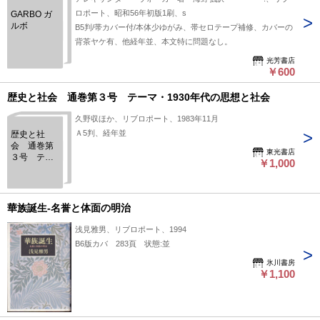
ロポート、昭和56年初版1刷、s
GARBO ガ
ルボ
B5判/帯カバー付/本体少ゆがみ、帯セロテープ補修、カバーの
背茶ヤケ有、他経年並、本文特に問題なし。
光芳書店
￥600
歴史と社会 通巻第３号 テーマ・1930年代の思想と社会
久野収ほか、リブロポート、1983年11月
Ａ5判、経年並
歴史と社
会 通巻第
東光書店
３号 テー
￥1,000
マ・1930年
代の思想と
社会
華族誕生-名誉と体面の明治
浅見雅男、リブロポート、1994
B6版カバ 283頁 状態:並
氷川書房
￥1,100