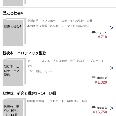
歴史と社会4
小川道明、リブロポート、1984・6・20発行、１冊
本の状態（普通）雑誌判。テーマ：科学論の現在
歴史と社会4
ふくろう
￥710
新枕本 エロティック聖歌
クリス・モズデル 谷川俊太郎、寺田理栄訳、リブロポート、
平9
新枕本 エ
ロティック
ｐ95 初版 カバー
聖歌
書肆吉成
￥1,320
歌舞伎 研究と批評1～14 14冊
歌舞伎学会編、リブロポート、昭和63～、14冊
歌舞伎 研
万葉書房
究と批評1～
￥15,750
14 14冊