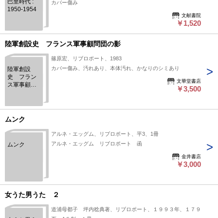
巴里時代 :
カバー傷み
1950-1954
文献書院
￥1,520
陸軍創設史 フランス軍事顧問団の影
篠原宏、リブロポート、1983
カバー傷み、汚れあり、本体汚れ、かなりのシミあり
陸軍創設
史 フラン
文華堂書店
ス軍事顧問
￥3,500
団の影
ムンク
アルネ・エッグム、リブロポート、平3、1冊
アルネ・エッグム リブロポート 函
ムンク
金井書店
￥3,000
女うた男うた ２
道浦母都子 坪内稔典著、リブロポート、１９９３年、１７９