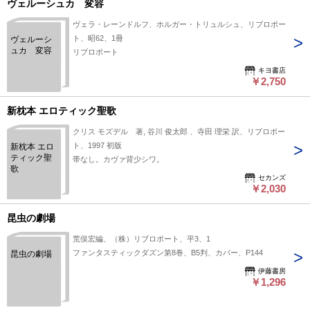
ヴェルーシュカ 変容
ヴェラ・レーンドルフ、ホルガー・トリュルシュ、リブロポー
ト、昭62、1冊
ヴェルーシ
ュカ 変容
リブロポート
キヨ書店
￥2,750
新枕本 エロティック聖歌
クリス モズデル 著, 谷川 俊太郎 、寺田 理栄 訳、リブロポー
ト、1997 初版
新枕本 エロ
ティック聖
帯なし。カヴァ背少シワ。
歌
セカンズ
￥2,030
昆虫の劇場
荒俣宏編、（株）リブロポート、平3、1
ファンタスティックダズン第8巻、B5判、カバー、P144
昆虫の劇場
伊藤書房
￥1,296