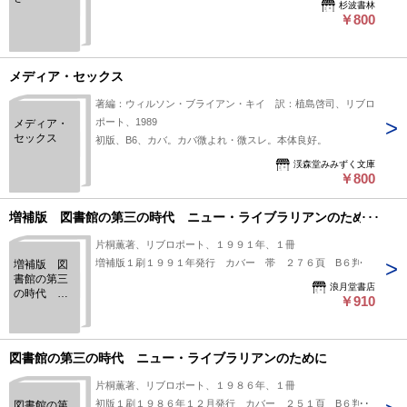
杉波書林
￥800
メディア・セックス
著編：ウィルソン・ブライアン・キイ 訳：植島啓司、リブロ
ポート、1989
メディア・
セックス
初版、B6、カバ。カバ微よれ・微スレ。本体良好。
渓森堂みみずく文庫
￥800
増補版 図書館の第三の時代 ニュー・ライブラリアンのために
片桐薫著、リブロポート、１９９１年、１冊
増補版１刷１９９１年発行 カバー 帯 ２７６頁 B６判
増補版 図
書館の第三
浪月堂書店
の時代 ニ
￥910
ュー・ライ
ブラリアン
のために
図書館の第三の時代 ニュー・ライブラリアンのために
片桐薫著、リブロポート、１９８６年、１冊
初版１刷１９８６年１２月発行 カバー ２５１頁 B６判
図書館の第