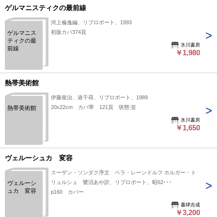
ゲルマニスティクの最前線
河上倫逸編、リブロポート、1993
初版カバ374頁
ゲルマニス
ティクの最
氷川書房
前線
￥1,980
熱帯美術館
伊藤俊治、港千尋、リブロポート、1989
20x22cm カバ帯 121頁 状態:並
熱帯美術館
氷川書房
￥1,650
ヴェルーシュカ 変容
スーザン・ソンダク序文 ベラ・レーンドルフ ホルガー・ト
リュルシュ 鷺沼あや訳、リブロポート、昭62･･･
ヴェルーシ
ュカ 変容
p160 カバー
書肆吉成
￥3,200