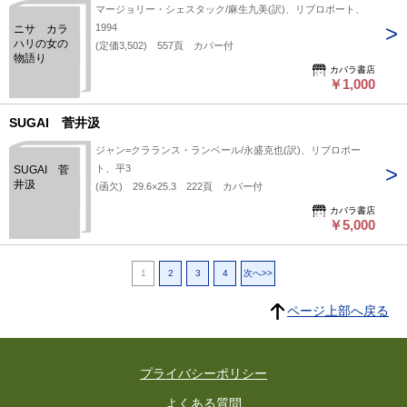
マージョリー・シェスタック/麻生九美(訳)、リブロポート、
1994
ニサ カラ
ハリの女の
(定価3,502) 557頁 カバー付
物語り
カバラ書店
￥1,000
SUGAI 菅井汲
ジャン=クラランス・ランベール/永盛克也(訳)、リブロポー
ト、平3
SUGAI 菅
井汲
(函欠) 29.6×25.3 222頁 カバー付
カバラ書店
￥5,000
1
2
3
4
次へ>>
ページ上部へ戻る
プライバシーポリシー
よくある質問