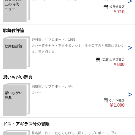
三の時代
浪月堂書店
ニュー・ラ
￥710
イブラリア
ンのために
歌舞伎評論
野村喬、リブロポート、1995
カバー背少ヤケ・下方少ヌレシミ、本小口下方と底部にヌレシ
歌舞伎評論
ミ、三方点シミ
(広島)大学堂書店
￥800
思いちがい辞典
別役実、リブロポート、平6
カバー
思いちがい
辞典
ケルン書房
￥1,000
ドス・アギラス号の冒険
椎名誠（作）・たむらしげる（画）、リブロポート、平4