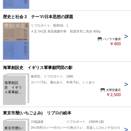
歴史と社会 2 テーマ/日本思想の課題
リブロポート、昭和58、1
Ａ五 541頁 扉頁蔵書印有 程度非常に良好 800g
パノラマ書房
￥400
海軍創設史 イギリス軍事顧問団の影
篠原宏、リブロポート、1986
カバー汚れ、傷みあり、本体汚れ、シミあり
海軍創設
史 イギリ
文華堂書店
ス軍事顧問
￥2,500
団の影
東京市暦(いちごよみ) リブロの絵本
川端誠著 、、リブロポート、1990年1刷
26×26判/カバー付/カバーの角少スレ、見返しに1センチ位セロ
東京市暦(い