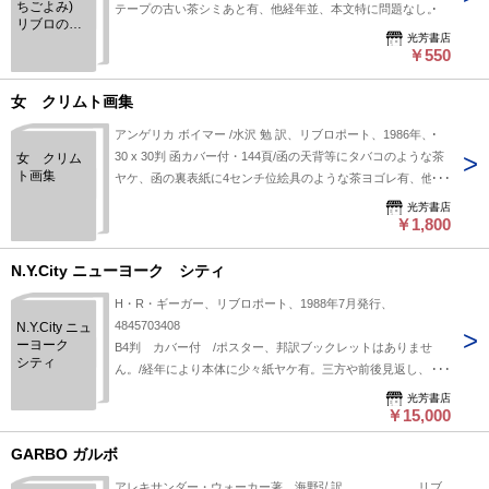
ちごよみ)
テープの古い茶シミあと有、他経年並、本文特に問題なし。
リブロの絵
光芳書店
本
￥550
女 クリムト画集
アンゲリカ ボイマー /水沢 勉 訳、リブロポート、1986年、s
30 x 30判 函カバー付・144頁/函の天背等にタバコのような茶
女 クリム
ト画集
ヤケ、函の裏表紙に4センチ位絵具のような茶ヨゴレ有、他は
経年並み、線引印無し。/
光芳書店
￥1,800
N.Y.City ニューヨーク シティ
H・R・ギーガー、リブロポート、1988年7月発行、
4845703408
N.Y.City ニュ
ーヨーク
B4判 カバー付 /ポスター、邦訳ブックレットはありませ
シティ
ん。/経年により本体に少々紙ヤケ有。三方や前後見返し、目
次頁、カバー裏面等に古紙の茶シミや茶ヤケ有。本体に少そ
光芳書店
り、背に少押しシワ、下角に少ヨレ有。本体表紙、カバーのフ
￥15,000
チ等に少々ヨレシワ有。他経年並。読むのには問題ありませ
GARBO ガルボ
ん。古本につき記載以外にも多少のスレヨレシミ等の見落とし
がある場合有。
アレキサンダー・ウォーカー著 海野弘訳 .、リブ