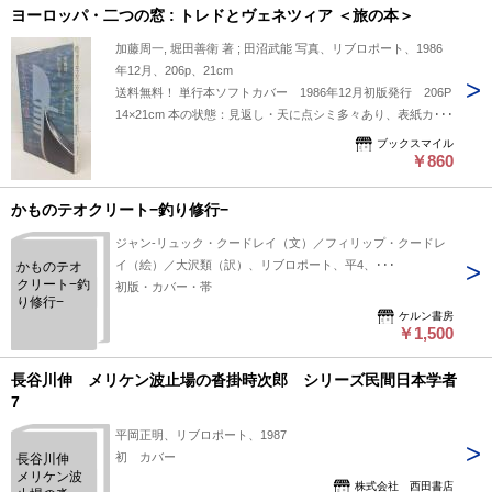
ヨーロッパ・二つの窓 : トレドとヴェネツィア ＜旅の本＞
加藤周一, 堀田善衛 著 ; 田沼武能 写真、リブロポート、1986
年12月、206p、21cm
送料無料！ 単行本ソフトカバー 1986年12月初版発行 206P
14×21cm 本の状態：見返し・天に点シミ多々あり、表紙カバ
ー、本文は良好です。
ブックスマイル
￥860
かものテオクリート−釣り修行−
ジャン-リュック・クードレイ（文）／フィリップ・クードレ
イ（絵）／大沢類（訳）、リブロポート、平4、･･･
かものテオ
クリート−釣
初版・カバー・帯
り修行−
ケルン書房
￥1,500
長谷川伸 メリケン波止場の沓掛時次郎 シリーズ民間日本学者
7
平岡正明、リブロポート、1987
初 カバー
長谷川伸
メリケン波
株式会社 西田書店