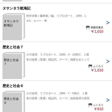
ヌサンタラ航海記
村井吉敬＋藤林泰／編、リブロポート、1994、1
Ｂ6・カバー・帯
ヌサンタラ
航海記
南陽堂書店
￥1,010
歴史と社会７
小川道明、リブロポート、1986・4・10発行、１冊
本の状態（普通）雑誌判。テーマ：国家をめぐって
歴史と社会
７
ふくろう
￥1,010
歴史と社会６
小川道明、リブロポート、1985・7・5発行、１冊
本の状態（普通）雑誌判。テーマ：知的探求の原型
歴史と社会
６
ふくろう
￥810