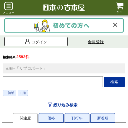
かご
メニュー
会員登録
ログイン
2583件
検索結果
「リブロポート」
出版社
+ 初版
+ 揃
絞り込み検索
関連度
価格
刊行年
新着順