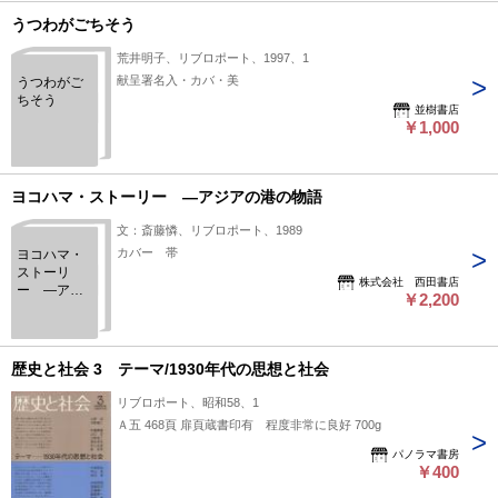
うつわがごちそう
荒井明子、リブロポート、1997、1
献呈署名入・カバ・美
うつわがご
ちそう
並樹書店
￥1,000
ヨコハマ・ストーリー ―アジアの港の物語
文：斎藤憐、リブロポート、1989
カバー 帯
ヨコハマ・
ストーリ
株式会社 西田書店
ー ―アジ
￥2,200
アの港の物
語
歴史と社会 3 テーマ/1930年代の思想と社会
リブロポート、昭和58、1
Ａ五 468頁 扉頁蔵書印有 程度非常に良好 700g
パノラマ書房
￥400