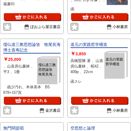
蔵書印
26cm
函
ぼおぶら屋古書店
小林書房
儒仏道三教思想論攷 牧尾良海
道元の実践哲学構造
博士喜寿記念
￥
3,850
￥
25,000
道元の実践
高橋賢陳 著 、山喜
哲学構造
儒仏道三教
、山喜房仏書林 、
房仏書林 、昭42 、
思想論攷
平3 、1冊
409p 、22cm
牧尾良海博
士喜寿記念
函スレ
函少汚れ、本体美本 B5
878+157頁
金沢書店
小林書房
無門関提唱
空思想と論理