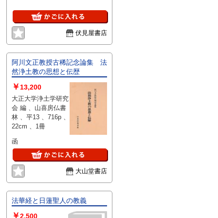
伏見屋書店
阿川文正教授古稀記念論集 法
然浄土教の思想と伝歴
￥
13,200
大正大学浄土学研究
会 編 、山喜房仏書
林 、平13 、716p 、
22cm 、1冊
函
大山堂書店
法華経と日蓮聖人の教義
￥
2,500