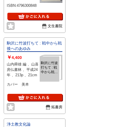
ISBN:4796300848
文生書院
駒沢に竹波打ちて : 戦中から戦
後へのあゆみ
￥
4,400
駒沢に竹波
山内舜雄 編 、山喜
打ちて : 戦
房仏書林 、平成24
中から戦後
年 、213p 、21cm
へのあゆみ
カバー 美本
拓書房
浄土教文化論