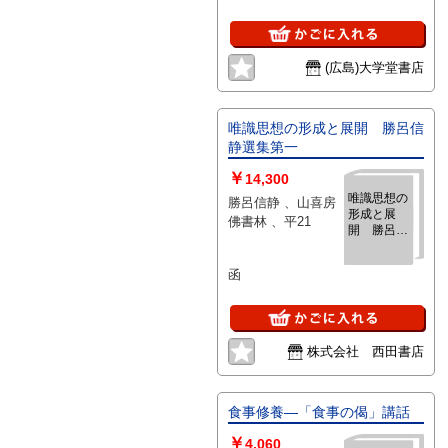
(広島)大学堂書店
唯識思想の形成と展開 勝呂信
静選集第一
￥
14,300
唯識思想の
勝呂信静 、山喜房
形成と展
佛書林 、平21
開 勝呂信
静選集第一
函
株式会社 西田書店
食事修養―「食事の偈」講話
￥
4,060