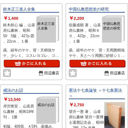
鈴木正三道人全集
中国仏教思想史の研究
￥
￥
1,400
2,200
鈴木正三道
中国仏教思
鈴木鉄心 編 、山喜
佐藤成順 著 、山喜
人全集
想史の研究
房仏書林 、昭和
房仏書林 、昭和６
50 5版 、427p 図
０ 、422p 、22cm
、22cm 、１冊
、１冊
函、経年のヤケ、背・天稍強ヤ
函、経年のヤケ、背・天周囲稍強
ケ、少シミ、コスレヨゴレ、コス
ヤケ、天とヘリ周囲に砂状シミ、
レ跡、開口部天地ヘリ、イタミテ
ヨゴレ２ヶ所、軽いコスレ跡、本
ープ補修、開口部少ヨレ、本体両
体後ろ見返しに極軽いヨレ、前見
見返しにテープ跡少ヨゴレ、少シ
返しから数枚軽い角折れは見られ
田辺書店
田辺書店
ミ、後ろ見返しに値札跡、小口三
ますが状態良好です、送料レター
方経年の薄い斑シミ数ヶ所、経年
パックプラス
状態並、函は並下、本体並、送料
戒法のお話
憲法十七条論攷 ＜十七条憲法
レターパックプラス
＞
￥
13,540
￥
2,750
戒法のお話
岸沢惟安 、山喜房
仏書林 、昭和18年
望月一憲 著 、山喜
刊 、1册
房仏書林 望月一憲博
士還暦記念会 、昭49
初版、409頁、Ａ5判、函傷み、
、285, 17p 肖像 、