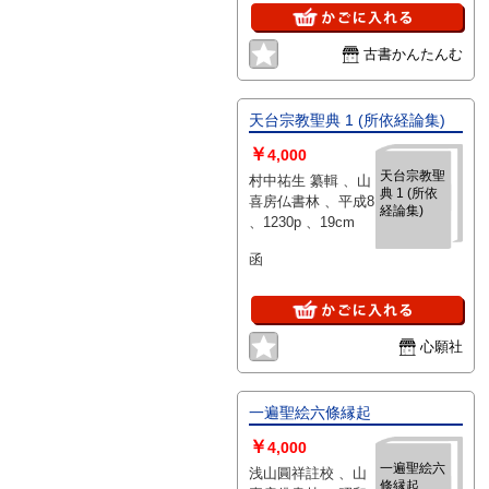
古書かんたんむ
天台宗教聖典 1 (所依経論集)
￥
4,000
天台宗教聖
村中祐生 纂輯 、山
典 1 (所依
喜房仏書林 、平成8
経論集)
、1230p 、19cm
函
心願社
一遍聖絵六條縁起
￥
4,000
一遍聖絵六
浅山圓祥註校 、山
條縁起