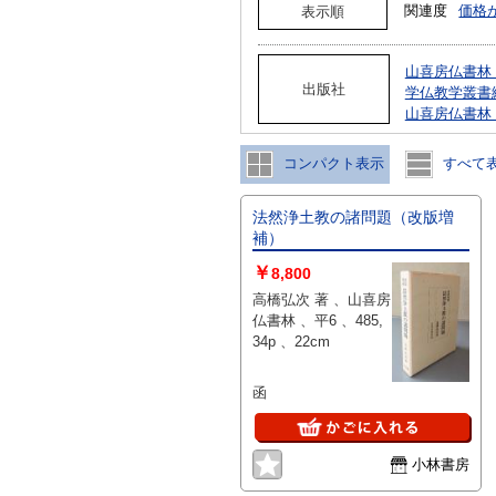
関連度
価格
表示順
山喜房仏書林（
出版社
学仏教学叢書
山喜房仏書林
コンパクト表示
すべて
法然浄土教の諸問題（改版増
補）
￥
8,800
高橋弘次 著 、山喜房
仏書林 、平6 、485,
34p 、22cm
函
小林書房