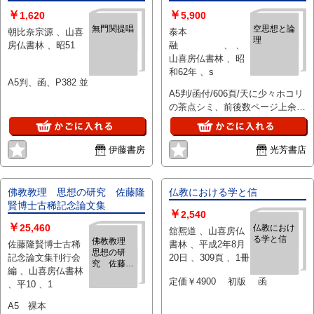
￥
￥
1,620
5,900
無門関提唱
空思想と論
朝比奈宗源 、山喜
泰本
理
房仏書林 、昭51
融 、 、
山喜房仏書林 、昭
和62年 、s
A5判、函、P382 並
A5判/函付/606頁/天に少々ホコリ
の茶点シミ、前後数ページ上余白
少波シワ、P598上角に福耳有。
函少々薄いホコリスレ有。他経年
並、印・線引なし。
伊藤書房
光芳書店
佛教教理 思想の研究 佐藤隆
仏教における学と信
賢博士古稀記念論文集
￥
2,540
￥
25,460
仏教におけ
舘熈道 、山喜房仏
る学と信
佛教教理
佐藤隆賢博士古稀
書林 、平成2年8月
思想の研
記念論文集刊行会
20日 、309頁 、1冊
究 佐藤隆
編 、山喜房仏書林
賢博士古稀
定価￥4900 初版 函
、平10 、1
記念論文集
A5 裸本