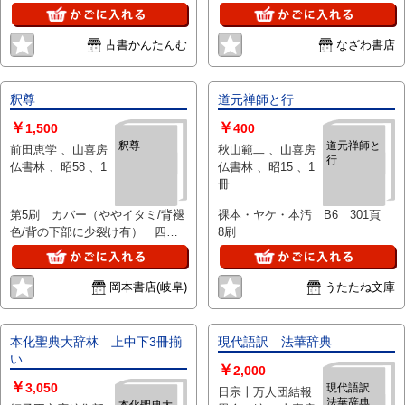
古書かんたんむ
なざわ書店
釈尊
道元禅師と行
￥
￥
1,500
400
釈尊
道元禅師と
前田恵学 、山喜房
秋山範二 、山喜房
行
仏書林 、昭58 、1
仏書林 、昭15 、1
冊
第5刷 カバー（ややイタミ/背褪
裸本・ヤケ・本汚 B6 301頁
色/背の下部に少裂け有） 四六
8刷
判216頁 本体良好
岡本書店(岐阜)
うたたね文庫
本化聖典大辞林 上中下3冊揃
現代語訳 法華辞典
い
￥
2,000
￥
3,050
現代語訳
日宗十万人団結報
法華辞典
本化聖典大