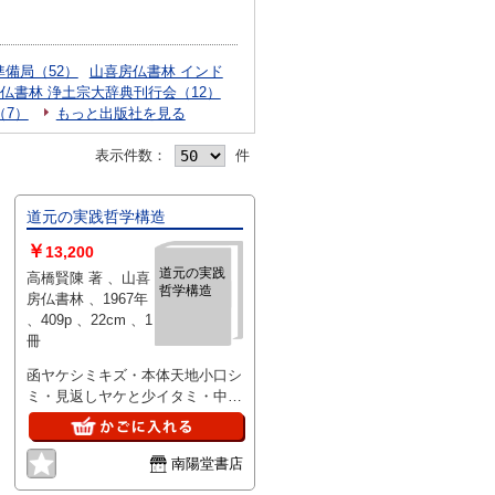
備局（52）
山喜房仏書林 インド
仏書林 浄土宗大辞典刊行会（12）
（7）
もっと出版社を見る
表示件数：
件
道元の実践哲学構造
￥
13,200
道元の実践
高橋賢陳 著 、山喜
哲学構造
房仏書林 、1967年
、409p 、22cm 、1
冊
函ヤケシミキズ・本体天地小口シ
ミ・見返しヤケと少イタミ・中の
頁は概ね状態良好です
南陽堂書店