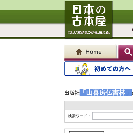
「山喜房仏書林」
出版社
検索ワード：