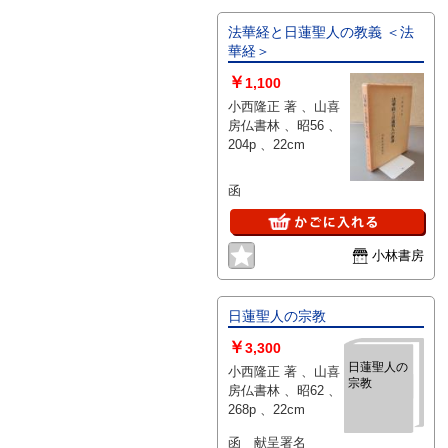
法華経と日蓮聖人の教義 ＜法
華経＞
￥
1,100
小西隆正 著 、山喜
房仏書林 、昭56 、
204p 、22cm
函
小林書房
日蓮聖人の宗教
￥
3,300
日蓮聖人の
小西隆正 著 、山喜
宗教
房仏書林 、昭62 、
268p 、22cm
函 献呈署名