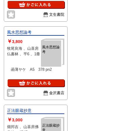
文生書院
風水思想論考
￥
3,800
風水思想論
牧尾良海 、山喜房
考
仏書林 、平6 、1冊
函薄ヤケ A5 378 pn2
金沢書店
正法眼蔵抄意
￥
3,000
正法眼蔵抄
畑邦吉 、山喜房佛
意