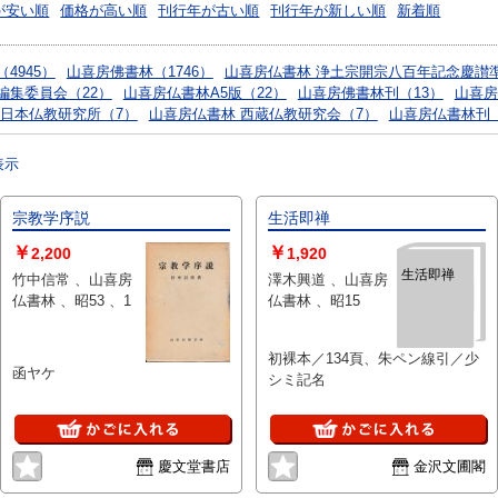
が安い順
価格が高い順
刊行年が古い順
刊行年が新しい順
新着順
4945）
山喜房佛書林（1746）
山喜房仏書林 浄土宗開宗八百年記念慶讃準
編集委員会（22）
山喜房仏書林A5版（22）
山喜房佛書林刊（13）
山喜房
 日本仏教研究所（7）
山喜房仏書林 西蔵仏教研究会（7）
山喜房仏書林刊
表示
宗教学序説
生活即禅
￥
￥
2,200
1,920
生活即禅
竹中信常 、山喜房
澤木興道 、山喜房
仏書林 、昭53 、1
仏書林 、昭15
初裸本／134頁、朱ペン線引／少
函ヤケ
シミ記名
慶文堂書店
金沢文圃閣