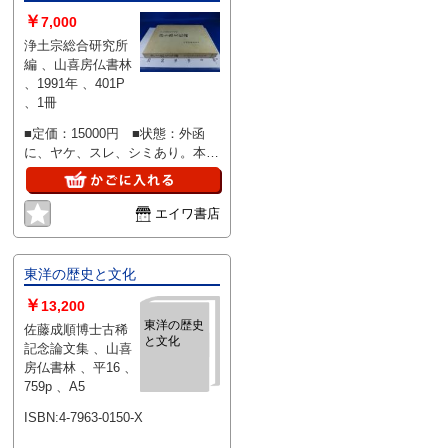
￥
7,000
浄土宗総合研究所
編 、山喜房仏書林
、1991年 、401P
、1冊
■定価：15000円 ■状態：外函
に、ヤケ、スレ、シミあり。本
は、少シミ、少ヤケあります。
エイワ書店
東洋の歴史と文化
￥
13,200
東洋の歴史
佐藤成順博士古稀
と文化
記念論文集 、山喜
房仏書林 、平16 、
759p 、A5
ISBN:4-7963-0150-X