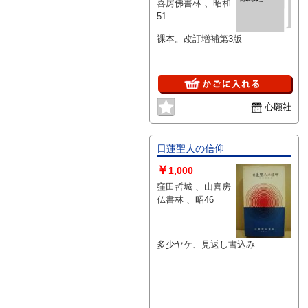
喜房佛書林 、昭和
51
裸本。改訂増補第3版
心願社
日蓮聖人の信仰
￥
1,000
窪田哲城 、山喜房
仏書林 、昭46
多少ヤケ、見返し書込み