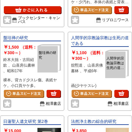
査を中心に
ケ・少汚れ、本体の表紙と背表
―
紙:良好、天:ヤケ少濃い目・少埃
汚れ、小口:ヤケ少濃い目・少薄
ブックセンター・キャン
汚れ・ごく僅かに微小茶シミ、
リブロニワース
パス
地:少ヤケ・薄汚れ、線引・書込
み・頁折れ・印などなく、本体、
紙質とともに状態良好
盤珪禅の研究
人間学的宗教論宗教は生死の道
である
￥
1,500
（送料：
￥
￥300～）
1,100
（送料：
盤珪禅の研
究
￥300～）
人間学的宗
鈴木大拙・古田紹
教論宗教は
欽 、山喜房仏書林
舘煕道 、山喜房佛
生死の道で
、昭和17年
書林 、平成6年
ある
裸本。背カド少スレ傷。表紙ヤ
ケ。小口頁ヤケ多。
函(少ヤケスレ)
相澤書店
相澤書店
日蓮聖人遺文研究 第2巻
法然浄土教の綜合的研究
￥
￥
15,000
3,850