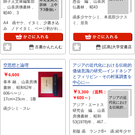
師子王文庫編集部
恩会 編 、山喜房
辞林 上中
、山喜房佛書林 、
仏書林 、昭43
下3冊揃い
昭40 、3
函多少ヤケシミ、本底部少クス
A4 函ヤケ、イタミ、少書き込
ミ、並良
み ノドイタミ、ページ剥がれ
蛍光ペン線引き
古書かんたんむ
(広島)大学堂書店
空思想と論理
アジアの近代化における伝統的
価値意識の研究―インドネシア
￥
6,600
とフィリピン・その村落調査を
泰本 融 、山喜房佛
中心に―
書林 、昭和62年 、
￥
3,300
（送料：
606ページ 、
￥600～）
アジアの近
17cm×23cm 、1冊
代化におけ
アジア・エートス
る伝統的価
函少シミ・スレ
研究会 編 、山喜
値意識の研
房佛書林 、昭和
究―インド
53(1978)年 、467p
ネシアとフ
ィリピン・
＋9p＋英文目次3p
初版 函 ランクB+ 函:経年少ヤ
その村落調
、A5判 、1冊