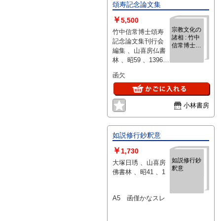
頌寿記念論文集
￥
5,500
宗教文化の
竹中信常博士頌寿
諸相 : 竹中
記念論文集刊行会
信常博士頌
編集 、山喜房仏書
寿記念論文
林 、昭59 、1396p
集
、25cm
函欠
小林書房
如説修行鈔釈意
￥
1,730
如説修行鈔
大塚日琇 、山喜房
釈意
佛書林 、昭41 、1
A5 函僅かなスレ