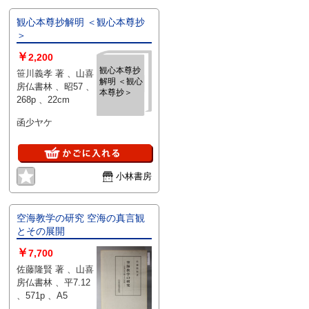
観心本尊抄解明 ＜観心本尊抄
＞
￥
2,200
観心本尊抄
笹川義孝 著 、山喜
解明 ＜観心
房仏書林 、昭57 、
本尊抄＞
268p 、22cm
函少ヤケ
小林書房
空海教学の研究 空海の真言観
とその展開
￥
7,700
佐藤隆賢 著 、山喜
房仏書林 、平7.12
、571p 、A5