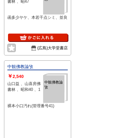
書林 、昭47
函多少ヤケ、本若干点シミ、並良
(広島)大学堂書店
中観佛教論攷
￥
2,540
中観佛教論
山口益 、山喜房佛
攷
書林 、昭和40 、1
裸本小口汚れ(管理番号41)