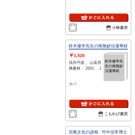
小林書房
鈴木修学先生の南無妙法蓮華経
￥
1,520
鈴木修学先
浅井円道 、山喜房
生の南無妙
佛書林 、2001 、1
法蓮華経
カバ
こもれび書房
宗教文化の諸相 : 竹中信常博士