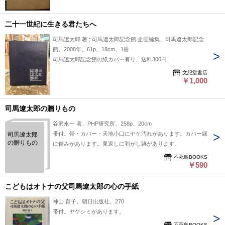
二十一世紀に生きる君たちへ
司馬遼太郎 著 ; 司馬遼太郎記念館 企画編集、司馬遼太郎記念
館、2008年、61p、18cm、1冊
司馬遼太郎記念館の紙カバー有り、送料300円
文紀堂書店
￥1,000
司馬遼太郎の贈りもの
谷沢永一 著、PHP研究所、258p、20cm
帯付。帯・カバー・天地小口にヤケ汚れがあります。カバー縁
司馬遼太郎
の贈りもの
に傷みがあります。見返しに剥がし跡があります。
不死鳥BOOKS
￥590
こどもはオトナの父司馬遼太郎の心の手紙
神山 育子、朝日出版社、270
帯付。ヤケシミがあります。
不死鳥BOOKS