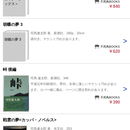
不死鳥BOOKS
ックス＞
￥840
胡蝶の夢 3
司馬遼太郎 著、新潮社、280p、20cm
函付き。ヤケシミ汚れがあります。
胡蝶の夢 3
不死鳥BOOKS
￥620
峠 後編
司馬 遼太郎、新潮社、346
平成元年53刷発行。帯付。全体に激しいヤケシミ汚れがあり
ます。カバー縁に傷み、ページに開き割れがあります。
不死鳥BOOKS
￥390
戦雲の夢<カッパ・ノベルス>
司馬遼太郎 著、光文社、253