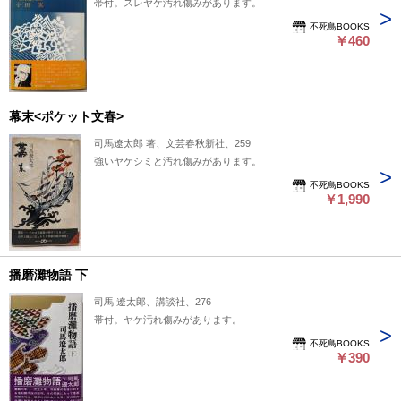
帯付。スレヤケ汚れ傷みがあります。
不死鳥BOOKS
￥460
幕末<ポケット文春>
司馬遼太郎 著、文芸春秋新社、259
強いヤケシミと汚れ傷みがあります。
不死鳥BOOKS
￥1,990
播磨灘物語 下
司馬 遼太郎、講談社、276
帯付。ヤケ汚れ傷みがあります。
不死鳥BOOKS
￥390