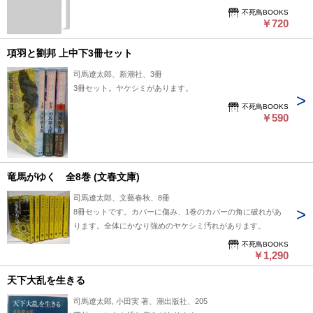
不死鳥BOOKS
￥720
項羽と劉邦 上中下3冊セット
司馬遼太郎、新潮社、3冊
3冊セット。ヤケシミがあります。
不死鳥BOOKS
￥590
竜馬がゆく 全8巻 (文春文庫)
司馬遼太郎、文藝春秋、8冊
8冊セットです。カバーに傷み、1巻のカバーの角に破れがあ
ります。全体にかなり強めのヤケシミ汚れがあります。
不死鳥BOOKS
￥1,290
天下大乱を生きる
司馬遼太郎, 小田実 著、潮出版社、205