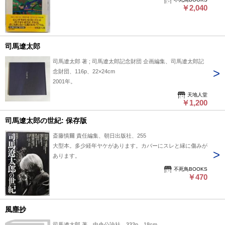
￥2,040
司馬遼太郎
司馬遼太郎 著 ; 司馬遼太郎記念財団 企画編集、司馬遼太郎記
念財団、116p、22×24cm
2001年。
天地人堂
￥1,200
司馬遼太郎の世紀: 保存版
斎藤慎爾 責任編集、朝日出版社、255
大型本。多少経年ヤケがあります。カバーにスレと縁に傷みが
あります。
不死鳥BOOKS
￥470
風塵抄
司馬遼太郎 著、中央公論社、333p、18cm