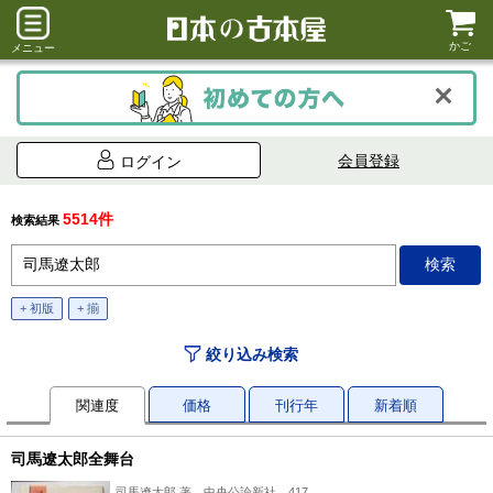
かご
メニュー
会員登録
ログイン
5514件
検索結果
+ 初版
+ 揃
絞り込み検索
関連度
価格
刊行年
新着順
司馬遼太郎全舞台
司馬遼太郎 著、中央公論新社、417