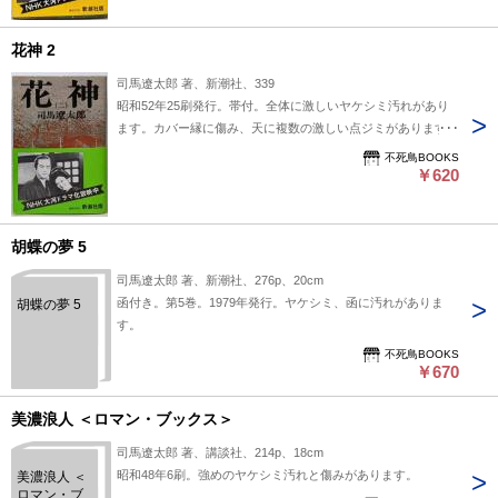
花神 2
司馬遼太郎 著、新潮社、339
昭和52年25刷発行。帯付。全体に激しいヤケシミ汚れがあり
ます。カバー縁に傷み、天に複数の激しい点ジミがあります。
不死鳥BOOKS
￥620
胡蝶の夢 5
司馬遼太郎 著、新潮社、276p、20cm
函付き。第5巻。1979年発行。ヤケシミ、函に汚れがありま
胡蝶の夢 5
す。
不死鳥BOOKS
￥670
美濃浪人 ＜ロマン・ブックス＞
司馬遼太郎 著、講談社、214p、18cm
昭和48年6刷。強めのヤケシミ汚れと傷みがあります。
美濃浪人 ＜
ロマン・ブ