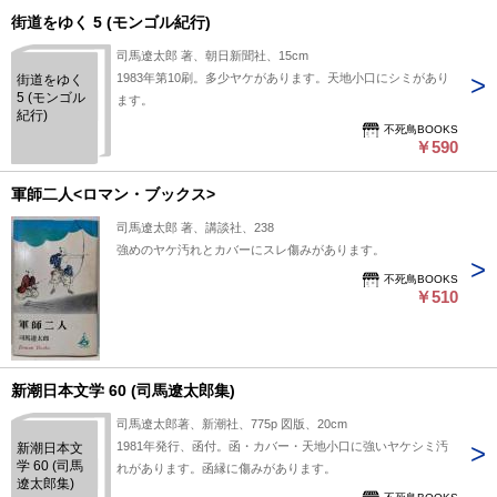
街道をゆく 5 (モンゴル紀行)
司馬遼太郎 著、朝日新聞社、15cm
1983年第10刷。多少ヤケがあります。天地小口にシミがあり
街道をゆく
5 (モンゴル
ます。
紀行)
不死鳥BOOKS
￥590
軍師二人<ロマン・ブックス>
司馬遼太郎 著、講談社、238
強めのヤケ汚れとカバーにスレ傷みがあります。
不死鳥BOOKS
￥510
新潮日本文学 60 (司馬遼太郎集)
司馬遼太郎著、新潮社、775p 図版、20cm
1981年発行、函付。函・カバー・天地小口に強いヤケシミ汚
新潮日本文
学 60 (司馬
れがあります。函縁に傷みがあります。
遼太郎集)