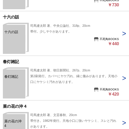
不死鳥BOOKS
￥730
十六の話
司馬遼太郎 著、中央公論社、318p、20cm
帯付。少しヤケがあります。
十六の話
不死鳥BOOKS
￥440
春灯雑記
司馬遼太郎 著、朝日新聞社、267p、20cm
第2刷発行。カバーにヤケ汚れ、縁に傷みがあります。天地小
春灯雑記
口にヤケシミ汚れがあります。
不死鳥BOOKS
￥420
菜の花の沖 4
司馬遼太郎 著、文芸春秋、20cm
帯付き。1982年発行。天地小口に強いヤケシミ、スレと汚れ
菜の花の沖
4
があります。