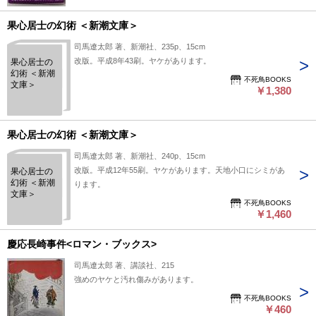
果心居士の幻術 ＜新潮文庫＞
司馬遼太郎 著、新潮社、235p、15cm
改版。平成8年43刷。ヤケがあります。
果心居士の
幻術 ＜新潮
不死鳥BOOKS
文庫＞
￥1,380
果心居士の幻術 ＜新潮文庫＞
司馬遼太郎 著、新潮社、240p、15cm
改版。平成12年55刷。ヤケがあります。天地小口にシミがあ
果心居士の
幻術 ＜新潮
ります。
文庫＞
不死鳥BOOKS
￥1,460
慶応長崎事件<ロマン・ブックス>
司馬遼太郎 著、講談社、215
強めのヤケと汚れ傷みがあります。
不死鳥BOOKS
￥460