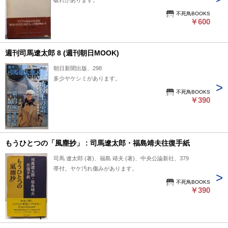
破れがあります。
不死鳥BOOKS
￥600
週刊司馬遼太郎 8 (週刊朝日MOOK)
朝日新聞出版、298
多少ヤケシミがあります。
不死鳥BOOKS
￥390
もうひとつの「風塵抄」 : 司馬遼太郎・福島靖夫往復手紙
司馬 遼太郎 (著)、福島 靖夫 (著)、中央公論新社、379
帯付。ヤケ汚れ傷みがあります。
不死鳥BOOKS
￥390