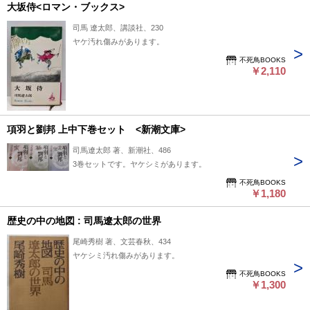
大坂侍<ロマン・ブックス>
司馬 遼太郎、講談社、230
ヤケ汚れ傷みがあります。
不死鳥BOOKS
￥2,110
項羽と劉邦 上中下巻セット <新潮文庫>
司馬遼太郎 著、新潮社、486
3巻セットです。ヤケシミがあります。
不死鳥BOOKS
￥1,180
歴史の中の地図 : 司馬遼太郎の世界
尾崎秀樹 著、文芸春秋、434
ヤケシミ汚れ傷みがあります。
不死鳥BOOKS
￥1,300