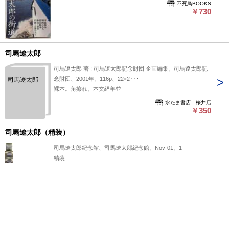
不死鳥BOOKS
￥730
司馬遼太郎
司馬遼太郎 著 ; 司馬遼太郎記念財団 企画編集、司馬遼太郎記
念財団、2001年、116p、22×2･･･
司馬遼太郎
裸本。角擦れ。本文経年並
水たま書店 桜井店
￥350
司馬遼太郎（精装）
司馬遼太郎紀念館、司馬遼太郎紀念館、Nov-01、1
精装
光和書房
￥11,100
土地と日本人 : 司馬遼太郎対談集