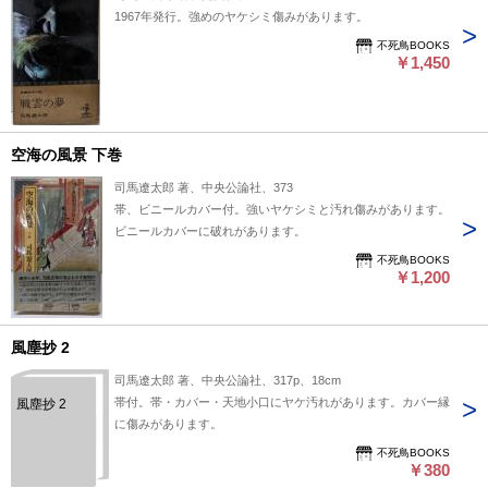
1967年発行。強めのヤケシミ傷みがあります。
不死鳥BOOKS
￥1,450
空海の風景 下巻
司馬遼太郎 著、中央公論社、373
帯、ビニールカバー付。強いヤケシミと汚れ傷みがあります。
ビニールカバーに破れがあります。
不死鳥BOOKS
￥1,200
風塵抄 2
司馬遼太郎 著、中央公論社、317p、18cm
帯付。帯・カバー・天地小口にヤケ汚れがあります。カバー縁
風塵抄 2
に傷みがあります。
不死鳥BOOKS
￥380