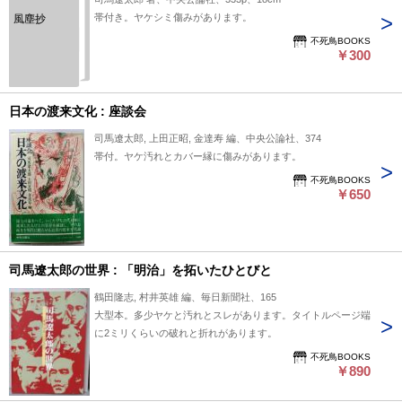
帯付き。ヤケシミ傷みがあります。
風塵抄
不死鳥BOOKS
￥300
日本の渡来文化 : 座談会
司馬遼太郎, 上田正昭, 金達寿 編、中央公論社、374
帯付。ヤケ汚れとカバー縁に傷みがあります。
不死鳥BOOKS
￥650
司馬遼太郎の世界 : 「明治」を拓いたひとびと
鶴田隆志, 村井英雄 編、毎日新聞社、165
大型本。多少ヤケと汚れとスレがあります。タイトルページ端
に2ミリくらいの破れと折れがあります。
不死鳥BOOKS
￥890