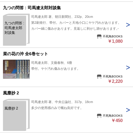
九つの問答 : 司馬遼太郎対談集
司馬遼太郎 著、朝日新聞社、232p、20cm
第2刷発行、帯付。カバーと天地小口にヤケ汚れがあります。
九つの問答 :
司馬遼太郎
カバー縁に傷みがあります。見返しに剥がし跡があります。
対談集
不死鳥BOOKS
￥1,080
菜の花の沖 全6巻セット
司馬遼太郎、文藝春秋、6冊
帯付。ヤケ汚れ傷みがあります。
不死鳥BOOKS
￥2,220
風塵抄 2
司馬遼太郎 著、中央公論社、317p、18cm
多少の使用感のみで概ね良好です。
風塵抄 2
不死鳥BOOKS
￥450