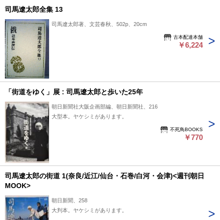
司馬遼太郎全集 13
司馬遼太郎著、文芸春秋、502p、20cm
古本配達本舗
￥6,224
「街道をゆく」展 : 司馬遼太郎と歩いた25年
朝日新聞社大阪企画部編、朝日新聞社、216
大型本。ヤケシミがあります。
不死鳥BOOKS
￥770
司馬遼太郎の街道 1(奈良/近江/仙台・石巻/白河・会津)<週刊朝日
MOOK>
朝日新聞、258
大判本。ヤケシミがあります。