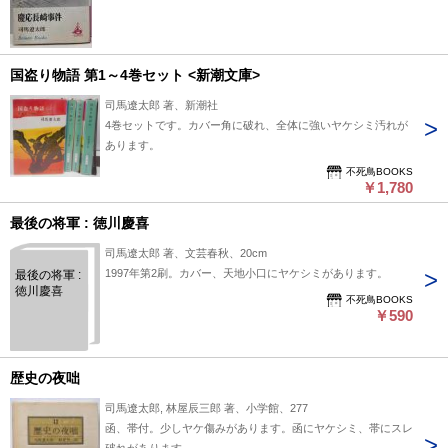
国盗り物語 第1～4巻セット <新潮文庫>
司馬遼太郎 著、新潮社
4巻セットです。カバー角に破れ、全体に強いヤケシミ汚れが
あります。
不死鳥BOOKS
￥1,780
最後の将軍 : 徳川慶喜
司馬遼太郎 著、文芸春秋、20cm
1997年第2刷。カバー、天地小口にヤケシミがあります。
最後の将軍 :
徳川慶喜
不死鳥BOOKS
￥590
歴史の夜咄
司馬遼太郎, 林屋辰三郎 著、小学館、277
函、帯付。少しヤケ傷みがあります。函にヤケシミ、帯にスレ