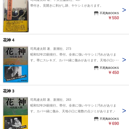
帯付き。見開きに剥がし跡、ヤケシミがあります。
不死鳥BOOKS
￥550
花神 4
司馬遼太郎 著、新潮社、273
昭和52年23刷発行。帯付。全体に強いヤケシミ汚れがありま
す。帯にスレキズ、カバー縁に傷みがあります。天地小口に複
数の点ジミがあります。
不死鳥BOOKS
￥450
花神 3
司馬遼太郎 著、新潮社、283
昭和52年24刷発行。帯付。全体に強いヤケシミ汚れがありま
す。カバー縁に傷み、天地小口に複数の点ジミがあります。
不死鳥BOOKS
￥690