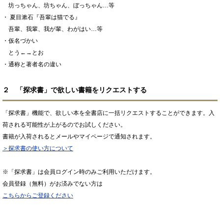
坊っちゃん、坊ちゃん、ぼっちゃん…等
・ 夏目漱石『吾輩は猫でる』
吾輩、我輩、我が輩、わがはい…等
・仮名づかい
とう←→とお
・通称と著者名の違い
２ 「探求書」で欲しい書籍をリクエストする
「探求書」機能で、欲しい本を全書店に一括リクエストすることができます。入
荷される可能性が上がるのでお試しください。
書籍が入荷されるとメールやマイページで通知されます。
＞探求書の使い方について
※「探求書」は会員ログイン時のみご利用いただけます。
会員登録（無料）がお済みでない方は
こちらからご登録ください