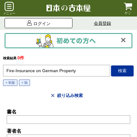
かご
メニュー
会員登録
ログイン
0件
検索結果
+ 初版
+ 揃
絞り込み検索
書名
著者名