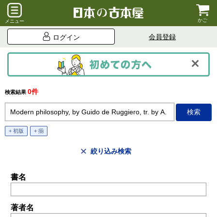
かご
メニュー
会員登録
ログイン
0件
検索結果
+ 初版
+ 揃
絞り込み検索
書名
著者名