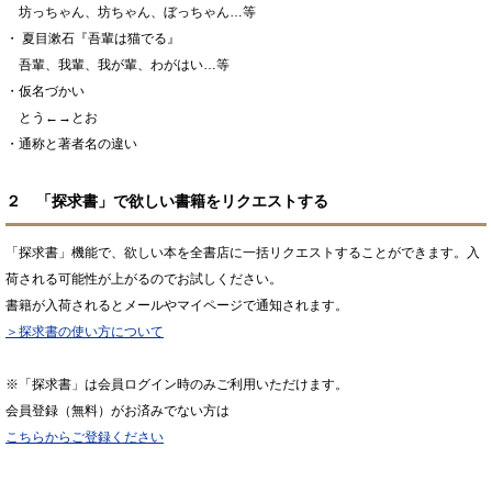
坊っちゃん、坊ちゃん、ぼっちゃん…等
・ 夏目漱石『吾輩は猫でる』
吾輩、我輩、我が輩、わがはい…等
・仮名づかい
とう←→とお
・通称と著者名の違い
２ 「探求書」で欲しい書籍をリクエストする
「探求書」機能で、欲しい本を全書店に一括リクエストすることができます。入
荷される可能性が上がるのでお試しください。
書籍が入荷されるとメールやマイページで通知されます。
＞探求書の使い方について
※「探求書」は会員ログイン時のみご利用いただけます。
会員登録（無料）がお済みでない方は
こちらからご登録ください