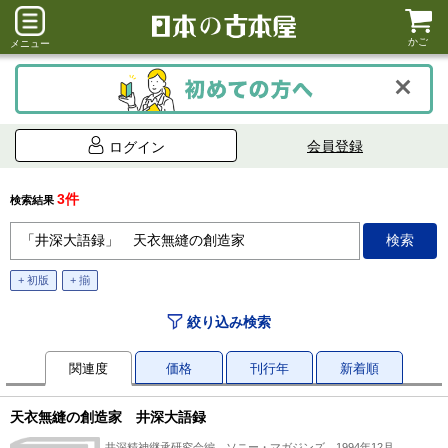
かご
メニュー
会員登録
ログイン
3件
検索結果
+ 初版
+ 揃
絞り込み検索
関連度
価格
刊行年
新着順
天衣無縫の創造家 井深大語録
井深精神継承研究会編、ソニー・マガジンズ、1994年12月