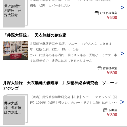
初版 状態：カバー少しスレ
天衣無縫の
創造家 井
ひまわり書房
深大語録
￥800
「井深大語録」 天衣無縫の創造家
井深精神継承研究会 編著、ソニー・マガジンズ、１９９４
年 初版１刷、222p、19cm、１冊
カバーに幾分の痛み汚れ 帯にスレ痛み 天地小口にヤケ 本
文は経年並で、通読には差し支えありません
古書猛牛堂
￥500
井深大語録 天衣無縫の創造家 井深精神継承研究会 ソニーマ
ガジンズ
【著者】井深精神継承研究会【出版】ソニー・マガジンズ【発
行】1994年【状態】帯スレ。カバー・見返しに値札はがし
井深大語
録 天衣無
跡。経年ヤケ・シミ・スレ・ヨレ等が見られます。基本ゆうメ
永井屋
縫の創造
ールにて発送いたします。基本追跡番号はありません。
￥300
家 井深精
神継承研究
会 ソニー