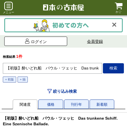
かご
メニュー
会員登録
ログイン
1件
検索結果
+ 初版
+ 揃
絞り込み検索
関連度
価格
刊行年
新着順
【初版】酔いどれ船 パウル・ツェッヒ Das trunkene Schiff.
Eine Szenische Ballade.