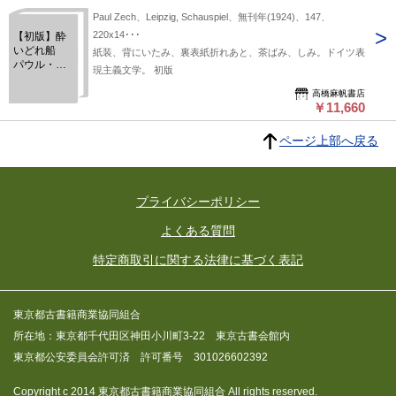
Paul Zech、Leipzig, Schauspiel、無刊年(1924)、147、
220x14･･･
【初版】酔
いどれ船
紙装、背にいたみ、裏表紙折れあと、茶ばみ、しみ。ドイツ表
パウル・ツ
現主義文学。 初版
ェッヒ
Das
高橋麻帆書店
￥11,660
trunkene
Schiff. Eine
Szenische
ページ上部へ戻る
Ballade.
プライバシーポリシー
よくある質問
特定商取引に関する法律に基づく表記
東京都古書籍商業協同組合
所在地：東京都千代田区神田小川町3-22 東京古書会館内
東京都公安委員会許可済 許可番号 301026602392
Copyright c 2014 東京都古書籍商業協同組合 All rights reserved.