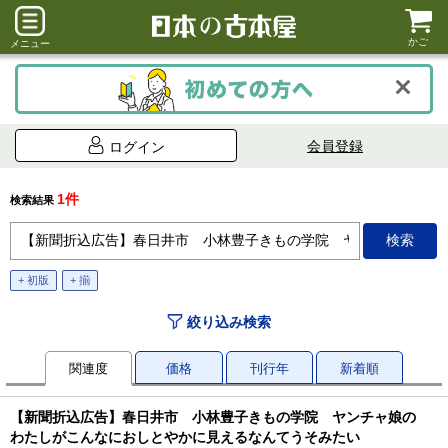
かご
メニュー
会員登録
ログイン
1件
検索結果
+ 初版
+ 揃
絞り込み検索
関連度
価格
刊行年
新着順
【新聞折込広告】春日井市 小林豊子きもの学院 ヤンチャ娘の
わたしがこんなにおしとやかに見えるなんてうそみたい