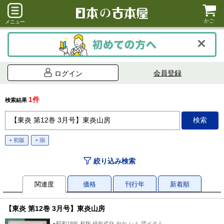
かご
メニュー
会員登録
ログイン
1件
検索結果
+ 初版
+ 揃
絞り込み検索
関連度
価格
刊行年
新着順
【東炎 第12巻 3月号】東炎山房
●昭和18年 初版 経年劣化 ヤケ シミ 背イタミ