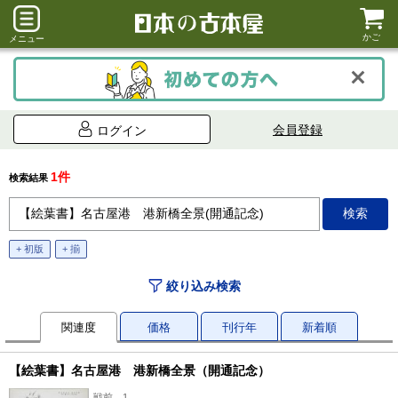
かご
メニュー
会員登録
ログイン
1件
検索結果
+ 初版
+ 揃
絞り込み検索
関連度
価格
刊行年
新着順
【絵葉書】名古屋港 港新橋全景（開通記念）
戦前、1