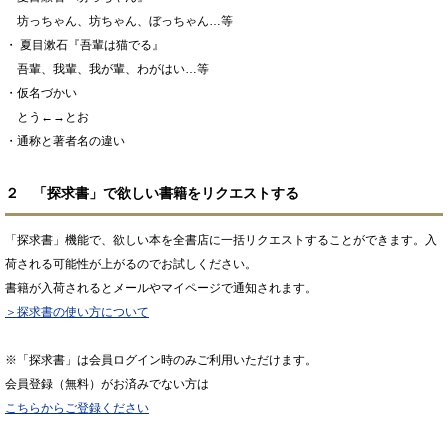
坊っちゃん、坊ちゃん、ぼっちゃん…等
・ 夏目漱石『吾輩は猫でる』
吾輩、我輩、我が輩、わがはい…等
・仮名づかい
とう←→とお
・通称と著者名の違い
２ 「探求書」で欲しい書籍をリクエストする
「探求書」機能で、欲しい本を全書店に一括リクエストすることができます。入
荷される可能性が上がるのでお試しください。
書籍が入荷されるとメールやマイページで通知されます。
＞探求書の使い方について
※「探求書」は会員ログイン時のみご利用いただけます。
会員登録（無料）がお済みでない方は
こちらからご登録ください