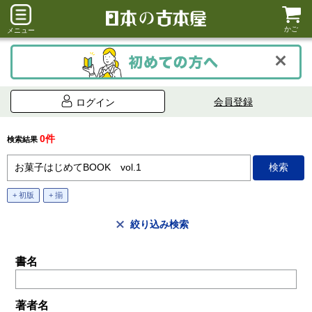
かご
メニュー
会員登録
ログイン
0件
検索結果
+ 初版
+ 揃
絞り込み検索
書名
著者名