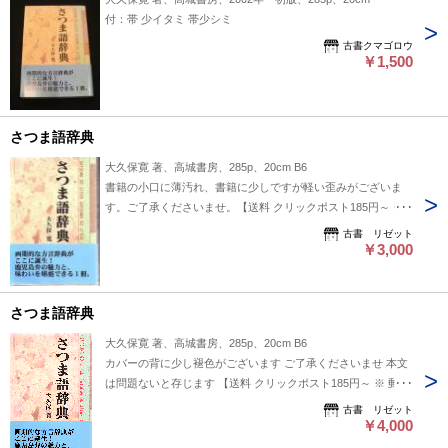
付：帯 少イタミ 帯少シミ
古書クマゴロウ
￥1,500
さつま語辞典
大久保寛 著、高城書房、285p、20cm B6
書籍の小口に薄汚れ、書籍に少しですが軽い歪みがございま
す。ご了承くださいませ。【送料 クリックポスト185円～ ※
郵便料金が変更されたら新料金でございます】
古書 リゼット
￥3,000
さつま語辞典
大久保寛 著、高城書房、285p、20cm B6
カバーの背に少し褪色がございます ご了承くださいませ 本文
は問題ないと存じます 【送料 クリックポスト185円～ ※ 郵便
料金が変更されたら新料金でございます】
古書 リゼット
￥4,000