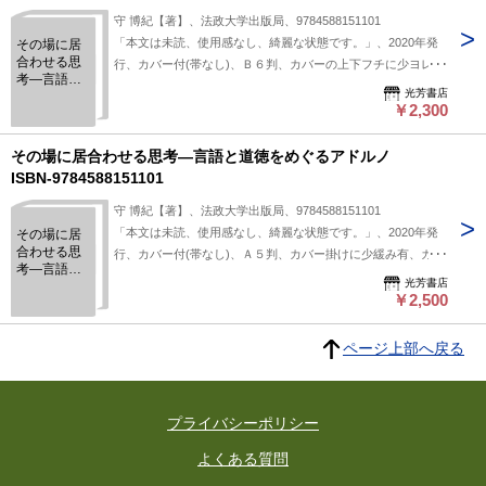
守 博紀【著】、法政大学出版局、9784588151101
「本文は未読、使用感なし、綺麗な状態です。」、2020年発
その場に居
合わせる思
行、カバー付(帯なし)、Ｂ６判、カバーの上下フチに少ヨレ
考―言語と
有、他特に目立つ難なし。（新本でも見られる僅かなヨレスレ
光芳書店
道徳をめぐ
等が有る場合有）、 ／9784622089063
￥2,300
るアドル
ノ
ISBN-
その場に居合わせる思考―言語と道徳をめぐるアドルノ
9784588151101
ISBN-9784588151101
守 博紀【著】、法政大学出版局、9784588151101
「本文は未読、使用感なし、綺麗な状態です。」、2020年発
その場に居
合わせる思
行、カバー付(帯なし)、Ａ５判、カバー掛けに少緩み有、カバ
考―言語と
ーの上フチに５ミリ位キレヨレ有、他特に目立つ難なし。（新
光芳書店
道徳をめぐ
本でも見られる僅かなヨレスレ等が有る場合有）、 ／
￥2,500
るアドル
9784588151101
ノ
ISBN-
ページ上部へ戻る
9784588151101
プライバシーポリシー
よくある質問