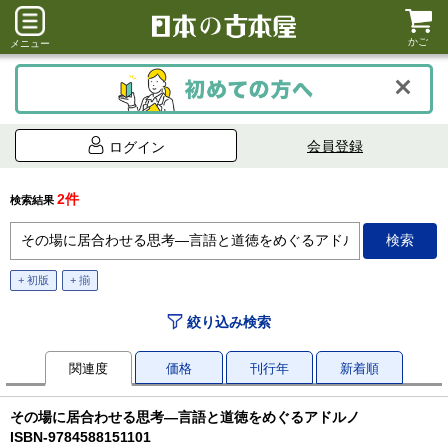
かご
メニュー
会員登録
ログイン
2件
検索結果
+ 初版
+ 揃
絞り込み検索
関連度
価格
刊行年
新着順
その場に居合わせる思考―言語と道徳をめぐるアドルノ
ISBN-9784588151101