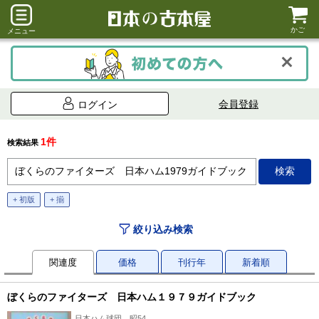
かご
メニュー
会員登録
ログイン
1件
検索結果
+ 初版
+ 揃
絞り込み検索
関連度
価格
刊行年
新着順
ぼくらのファイターズ 日本ハム１９７９ガイドブック
日本ハム球団、昭54