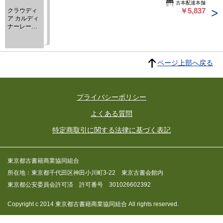
古本配達本舗
￥5,837
クラウディ
ア カルディ
ナーレーイ
タリアの可
愛い女猫
ページ上部へ戻る
プライバシーポリシー
よくある質問
特定商取引に関する法律に基づく表記
東京都古書籍商業協同組合
所在地：東京都千代田区神田小川町3-22 東京古書会館内
東京都公安委員会許可済 許可番号 301026602392
Copyright c 2014 東京都古書籍商業協同組合 All rights reserved.