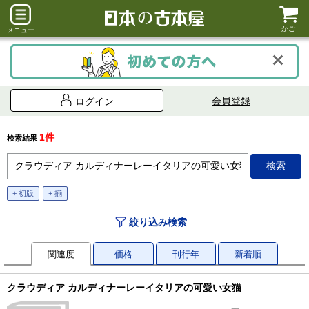
かご
メニュー
会員登録
ログイン
1件
検索結果
+ 初版
+ 揃
絞り込み検索
関連度
価格
刊行年
新着順
クラウディア カルディナーレーイタリアの可愛い女猫