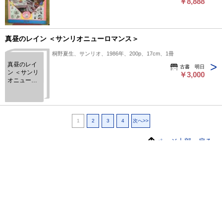
￥8,888
真昼のレイン ＜サンリオニューロマンス＞
桐野夏生、サンリオ、1986年、200p、17cm、1冊
真昼のレイ
古書 明日
ン ＜サンリ
￥3,000
オニューロ
マンス＞
1
2
3
4
次へ>>
ページ上部へ戻る
プライバシーポリシー
よくある質問
特定商取引に関する法律に基づく表記