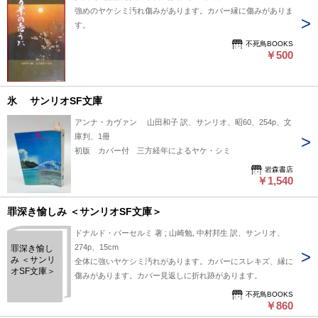
強めのヤケシミ汚れ傷みがあります。カバー縁に傷みがありま
す。
不死鳥BOOKS
￥500
氷 サンリオSF文庫
アンナ・カヴァン 山田和子 訳、サンリオ、昭60、254p、文
庫判、1冊
初版 カバー付 三方経年によるヤケ・シミ
岩森書店
￥1,540
罪深き愉しみ ＜サンリオSF文庫＞
ドナルド・バーセルミ 著 ; 山崎勉, 中村邦生 訳、サンリオ、
274p、15cm
罪深き愉し
み ＜サンリ
全体に強いヤケシミ汚れがあります。カバーにスレキズ、縁に
オSF文庫＞
傷みがあります。カバー見返しに折れ跡があります。
不死鳥BOOKS
￥860