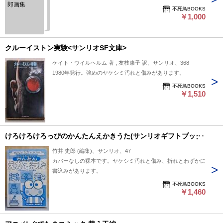
郎画集
不死鳥BOOKS
￥1,000
クルーイストン実験<サンリオSF文庫>
ケイト・ウイルヘルム 著 ; 友枝康子 訳、サンリオ、368
1980年発行。強めのヤケシミ汚れと傷みがあります。
不死鳥BOOKS
￥1,510
けろけろけろっぴのかんたんえかきうた(サンリオギフトブック)
竹井 史郎 (編集)、サンリオ、47
カバーなしの裸本です。ヤケシミ汚れと傷み、折れとわずかに
書込みがあります。
不死鳥BOOKS
￥1,460