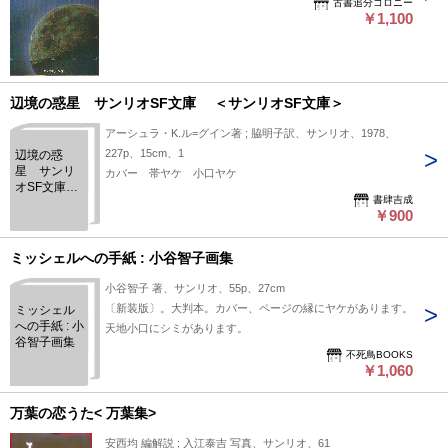
古書追分コロニー
￥1,100
辺境の惑星 サンリオSF文庫 ＜サンリオSF文庫＞
アーシュラ・K.ル=グイン著 ; 脇明子訳、サンリオ、1978、
227p、15cm、1
辺境の惑
星 サンリ
カバー 帯ヤケ 小口ヤケ
オSF文庫
書肆吉成
＜サンリオ
￥900
SF文庫＞
ミッシェルへの手紙 : 小谷智子画集
小谷智子 著、サンリオ、55p、27cm
〔新装版〕。大判本。カバー、ページの縁にヤケがあります。
ミッシェル
への手紙 : 小
天地小口にシミがあります。
谷智子画集
不死鳥BOOKS
￥1,060
万葉の恋うた< 万葉集>
安西均 編解説 ; 入江泰吉 写真、サンリオ、61