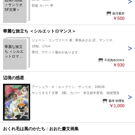
辺境の惑星
＜サンリオ
初版 カバー 帯
SF文庫＞
銀河書房
￥500
華麗な旅立ち ＜シルエットロマンス＞
ジェーン・コンヴァース 著 ; 東条みさお 訳、サンリオ、
189p、17cm
華麗な旅立
ち ＜シルエ
帯付。ヤケシミ傷みがあります。
ットロマン
不死鳥BOOKS
ス＞
￥930
辺境の惑星
アーシュラ・Ｋ・ル＝グイン、サンリオ、1981年
サンリオＳＦ文庫 3刷 カバー 本文経年変色 他状態良
書肆 秋櫻舎
￥1,000
おくれ毛は風のかたち : おおた慶文画集