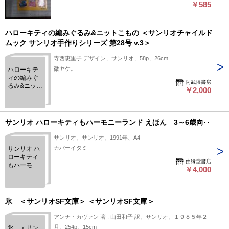
￥585
ハローキティの編みぐるみ&ニットこもの ＜サンリオチャイルド
ムック サンリオ手作りシリーズ 第28号 v.3＞
寺西恵里子 デザイン、サンリオ、58p、26cm
微ヤケ。
ハローキテ
ィの編みぐ
阿武隈書房
るみ&ニット
￥2,000
こもの ＜サ
ンリオチャ
イルドムッ
ク サンリオ
サンリオ ハローキティもハーモニーランド えほん 3～6歳向け
手作りシリ
ーズ 第28号
サンリオ、サンリオ、1991年、A4
v.3＞
カバーイタミ
サンリオ ハ
ローキティ
由縁堂書店
もハーモニ
￥4,000
ーランド え
ほん 3～6
歳向け
氷 ＜サンリオSF文庫＞ ＜サンリオSF文庫＞
アンナ・カヴァン 著 ; 山田和子 訳、サンリオ、１９８５年２
月、254p、15cm
氷 ＜サン