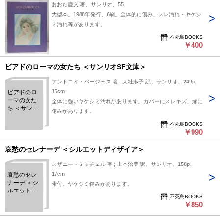
おおた慶文 著、サンリオ、55
大型本。1988年発行、6刷。全体的に傷み、スレ汚れ・ヤケシ
ミ汚れ等があります。
不死鳥BOOKS
￥400
ビアドのローマの女たち ＜サンリオSF文庫＞
アントニイ・バージェス 著 ; 大社淑子 訳、サンリオ、249p、
15cm
ビアドのロ
ーマの女た
全体に強いヤケシミ汚れがあります。カバーにスレキズ、縁に
ち ＜サンリ
傷みがあります。
オSF文庫＞
不死鳥BOOKS
￥990
哀愁のセレナーデ ＜シルエットディザイア＞
スザニー・ミッチェル 著 ; 上本治美 訳、サンリオ、158p、
17cm
哀愁のセレ
ナーデ ＜シ
帯付。ヤケシミ傷みがあります。
ルエットデ
不死鳥BOOKS
ィザイア＞
￥850