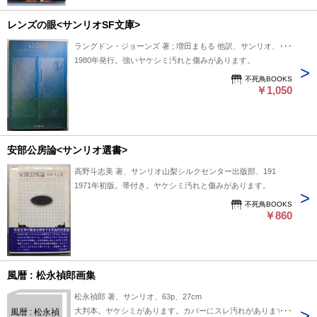
レンズの眼<サンリオSF文庫>
ラングドン・ジョーンズ 著 ; 増田まもる 他訳、サンリオ、258
1980年発行。強いヤケシミ汚れと傷みがあります。
不死鳥BOOKS
￥1,050
安部公房論<サンリオ選書>
高野斗志美 著、サンリオ山梨シルクセンター出版部、191
1971年初版。帯付き。ヤケシミ汚れと傷みがあります。
不死鳥BOOKS
￥860
風暦 : 松永禎郎画集
松永禎郎 著、サンリオ、63p、27cm
大判本。ヤケシミがあります。カバーにスレ汚れがあります。
風暦 : 松永禎