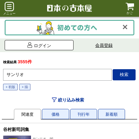
かご
メニュー
会員登録
ログイン
3555件
検索結果
+ 初版
+ 揃
絞り込み検索
関連度
価格
刊行年
新着順
谷村新司詞集
サンリオ、95