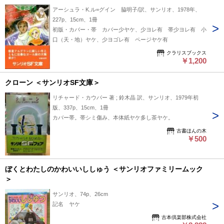
アーシュラ・K.ル=グイン 脇明子/訳、サンリオ、1978年、
227p、15cm、1冊
初版・カバー・帯 カバー少ヤケ、少ヨレ有 帯少ヨレ有 小
口（天・地）ヤケ、少ヨゴレ有 ページヤケ有
クラリスブックス
￥1,200
クローン ＜サンリオSF文庫＞
リチャード・カウパー 著 ; 鈴木晶 訳、サンリオ、1979年初
版、337p、15cm、1冊
カバー帯。帯シミ傷み、本体紙ヤケ多し茶ヤケ。
古書ほんの木
￥500
ぼくとわたしのかわいいししゅう ＜サンリオファミリームック
＞
サンリオ、74p、26cm
記名 ヤケ
古本倶楽部株式会社