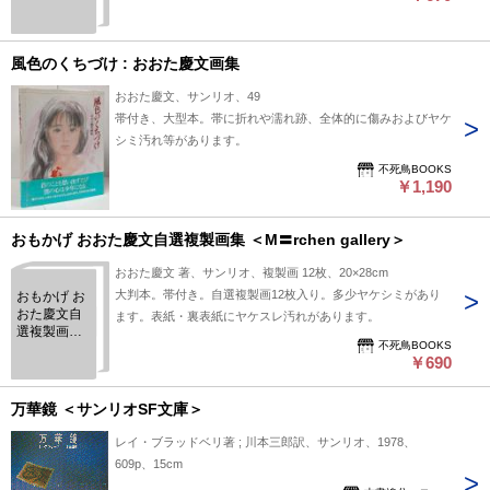
編
風色のくちづけ : おおた慶文画集
おおた慶文、サンリオ、49
帯付き、大型本。帯に折れや濡れ跡、全体的に傷みおよびヤケ
シミ汚れ等があります。
不死鳥BOOKS
￥1,190
おもかげ おおた慶文自選複製画集 ＜M〓rchen gallery＞
おおた慶文 著、サンリオ、複製画 12枚、20×28cm
大判本。帯付き。自選複製画12枚入り。多少ヤケシミがあり
おもかげ お
おた慶文自
ます。表紙・裏表紙にヤケスレ汚れがあります。
選複製画集
不死鳥BOOKS
＜M〓rchen
￥690
gallery＞
万華鏡 ＜サンリオSF文庫＞
レイ・ブラッドベリ著 ; 川本三郎訳、サンリオ、1978、
609p、15cm