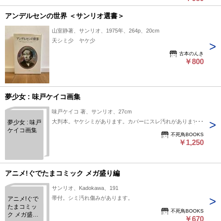
アンデルセンの世界 ＜サンリオ選書＞
山室静著、サンリオ、1975年、264p、20cm
天シミ少 ヤケ少
古本のんき
￥800
夢少女 : 味戸ケイコ画集
味戸ケイコ 著、サンリオ、27cm
大判本。ヤケシミがあります。カバーにスレ汚れがあります。
夢少女 : 味戸
ケイコ画集
不死鳥BOOKS
￥1,250
アニメ!ぐでたまコミック メガ盛り編
サンリオ、Kadokawa、191
帯付。シミ汚れ傷みがあります。
アニメ!ぐで
たまコミッ
不死鳥BOOKS
ク メガ盛り
￥670