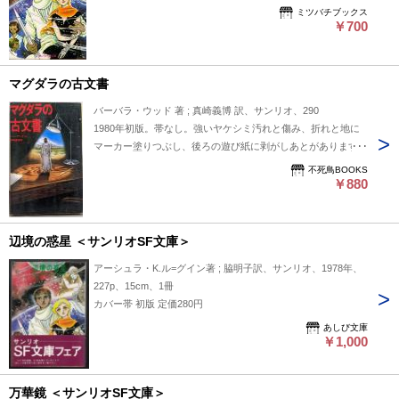
ミツバチブックス
￥700
マグダラの古文書
バーバラ・ウッド 著 ; 真崎義博 訳、サンリオ、290
1980年初版。帯なし。強いヤケシミ汚れと傷み、折れと地に
マーカー塗りつぶし、後ろの遊び紙に剥がしあとがあります。
不死鳥BOOKS
￥880
辺境の惑星 ＜サンリオSF文庫＞
アーシュラ・K.ル=グイン著 ; 脇明子訳、サンリオ、1978年、
227p、15cm、1冊
カバー帯 初版 定価280円
あしび文庫
￥1,000
万華鏡 ＜サンリオSF文庫＞