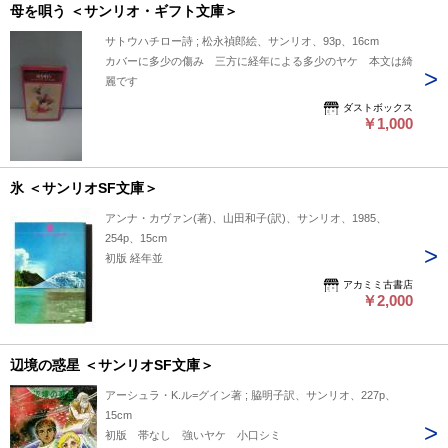
母を唄う ＜サンリオ・ギフト文庫＞
サトウハチロー詩 ; 松永禎郎絵、サンリオ、93p、16cm
カバーに多少の傷み 三方に経年による多少のヤケ 本文は綺
麗です
ダストボックス
￥1,000
氷 ＜サンリオSF文庫＞
アンナ・カヴァン(著)、山田和子(訳)、サンリオ、1985、
254p、15cm
初版 経年並
アカミミ古書店
￥2,000
辺境の惑星 ＜サンリオSF文庫＞
アーシュラ・K.ル=グイン著 ; 脇明子訳、サンリオ、227p、
15cm
初版 帯なし 強いヤケ 小口シミ