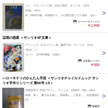
レイ・ブラッドベリ著 ; 川本三郎訳、サンリオ、1978、
609p、15cm
B-- 1980年2刷、本体微ヤケ、小口部分的にヤケ強め、ほか並
ビーバーズブックス
￥1,000
辺境の惑星 ＜サンリオSF文庫＞
アーシュラ・K.ル=グイン著 ; 脇明子訳、サンリオ、227p、
15cm、１
カバー 1978年再版 日焼け
古本屋ピープル
￥600
ハローキティのかんたん手芸 ＜サンリオチャイルドムック サン
リオ手作りシリーズ 第66号 v.9＞
寺西恵里子 手芸デザイン、サンリオ、2000年、58p、26cm
紙装 頁＝「書き込み無し、切抜無し」と査定。 旧定価800
円
森書房