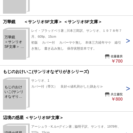
万華鏡 ＜サンリオSF文庫＞ ＜サンリオSF文庫＞
レイ・ブラッドベリ著 ; 川本三郎訳、サンリオ、１９７８年７
月、609p、15cm
万華鏡
＜サンリオ
初版 カバー付 カバーヤケ無し 本体三方経年ヤケ 線引
SF文庫＞ ＜
き無し 書き込み無し 保存状態並本です。
サンリオSF
文庫＞
佐藤書房
￥700
もじのおけいこ(サンリオなぞりがきシリーズ)
サンリオ、1
カバー付（帯欠） 良好≪値札剥がした跡あり≫
もじのおけ
いこ(サンリ
共立書院
オなぞりが
￥800
きシリーズ)
辺境の惑星 ＜サンリオSF文庫＞
アーシュラ・K.ル=グイン著 ; 脇明子訳、サンリオ、1978年、
227p、15cm