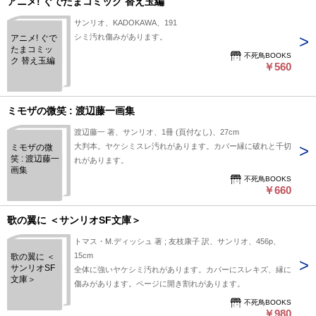
アニメ! ぐでたまコミック 替え玉編
サンリオ、KADOKAWA、191
シミ汚れ傷みがあります。
アニメ! ぐで
たまコミッ
不死鳥BOOKS
ク 替え玉編
￥560
ミモザの微笑 : 渡辺藤一画集
渡辺藤一 著、サンリオ、1冊 (頁付なし)、27cm
大判本。ヤケシミスレ汚れがあります。カバー縁に破れと千切
ミモザの微
笑 : 渡辺藤一
れがあります。
画集
不死鳥BOOKS
￥660
歌の翼に ＜サンリオSF文庫＞
トマス・M.ディッシュ 著 ; 友枝康子 訳、サンリオ、456p、
15cm
歌の翼に ＜
サンリオSF
全体に強いヤケシミ汚れがあります。カバーにスレキズ、縁に
文庫＞
傷みがあります。ページに開き割れがあります。
不死鳥BOOKS
￥980