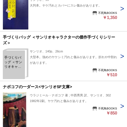
大判本。ヤケ汚れとカバーにスレ傷みがあります。
不死鳥BOOKS
￥1,350
手づくりバッグ ＜サンリオキャラクターの傑作手づくりシリー
ズ＞
サンリオ、140p、26cm
大型本。強めのヤケシミ汚れと傷みがあります。折れや中割れ
手づくりバ
ッグ ＜サン
があります。
リオキャラ
不死鳥BOOKS
クターの傑
￥510
作手づくり
シリーズ＞
ナボコフの一ダース<サンリオSF文庫>
ウラジミール・ナボコフ 著 ; 中西秀男 訳、サンリオ、302
1982年2刷。ヤケ汚れと傷みがあります。
不死鳥BOOKS
￥850