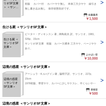
リオSF文庫
初版 カバー付 カバーヤケ無し 本体三方少ヤケ 線引き
＞ ＜サンリ
無し書き込み無し 保存状態良好です。
オSF文庫＞
佐藤書房
￥1,500
生ける屍 ＜サンリオSF文庫＞
ピーター・ディキンスン 著 ; 神鳥統夫 訳、サンリオ、1981、
326p、15cm
生ける屍 ＜
サンリオSF
サンリオSF文庫 初版 カバー欠裸本 三方ヤケ、ページヤケ
文庫＞
あり。
よかばい堂
￥10,000
辺境の惑星 ＜サンリオSF文庫＞
アーシュラ・K.ル=グイン著 ; 脇明子訳、サンリオ、227p、
15cm
辺境の惑星
＜サンリオ
1978初版、帯背ヤケ、カバーに少しヤケスレ、中くらいヤケ
SF文庫＞
昼猫堂
￥500
辺境の惑星 ＜サンリオSF文庫＞