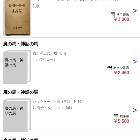
初版
キヨ書店
￥1,000
魔の馬・神話の馬
古川洋三訳、昭19、初
〔ハウウェー〕
魔の馬・神
話の馬
あきつ書店
￥2,460
魔の馬・神話の馬
ハウウェー、古川洋三訳、昭19
印 背少イタミ・シミ 初版
魔の馬・神
話の馬
喇嘛舎
￥5,500