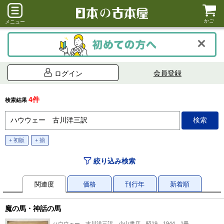
かご
メニュー
会員登録
ログイン
4件
検索結果
+ 初版
+ 揃
絞り込み検索
関連度
価格
刊行年
新着順
魔の馬・神話の馬
ハウウェー 古川洋三訳、小山書店、昭19 1944、1冊