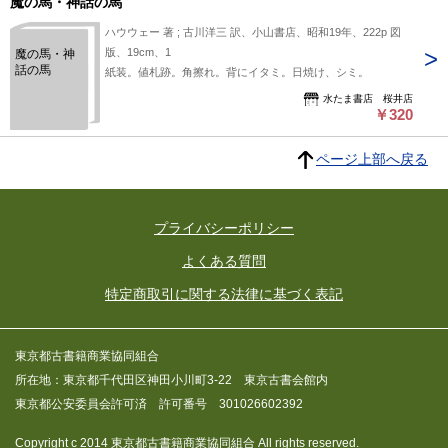
魔の馬・神話の馬
ハウウェー 著 ; 古川洋三 訳、小山書店、昭和19年、222p 図
版、19cm、1
魔の馬・神
話の馬
紙装。値札跡。角擦れ。背にイタミ。日焼け、シミ。
水たま書店 桜井店
￥320
ページ上部へ戻る
プライバシーポリシー
よくある質問
特定商取引に関する法律に基づく表記
東京都古書籍商業協同組合
所在地：東京都千代田区神田小川町3-22 東京古書会館内
東京都公安委員会許可済 許可番号 301026602392
Copyright c 2014 東京都古書籍商業協同組合 All rights reserved.