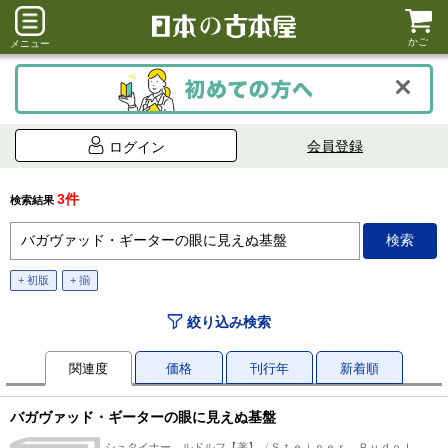
かご
メニュー
会員登録
ログイン
3件
検索結果
+ 初版
+ 揃
絞り込み検索
関連度
価格
刊行年
新着順
バガヴァッド・ギーターの眼に見えぬ基盤
シュタイナー，ルドルフ【著】〈Ｓｔｅｉｎｅｒ，Ｒｕｄｏｌ