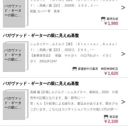
ｆ〉；高橋／巖【訳】、2020年、２９３，１･･･
バガヴァッ
ド・ギータ
初版 カバー 帯 美本
ーの眼に見
書肆吉成
えぬ基盤
￥1,980
バガヴァッド・ギーターの眼に見えぬ基盤
シュタイナー，ルドルフ【著】〈Ｓｔｅｉｎｅｒ，Ｒｕｄｏｌ
ｆ〉；高橋／巖【訳】、2020.2、２９３，･･･
バガヴァッ
ド・ギータ
【倉庫保管品】 初版 ヤケ少々 小口汚れ少々 イタミ
ーの眼に見
少々 25012F1247
えぬ基盤
愛書館中川書房 神田神保町店
￥1,620
バガヴァッド・ギーターの眼に見えぬ基盤
高橋 巖 (訳者), ルドルフ・シュタイナー、春秋社、2020 ※発
売年の記載となります、版・刷等に･･･
バガヴァッ
ド・ギータ
管：ち１【※鉛筆による線引き、書込みがあります。開きグセ
ーの眼に見
ございます。こちらはコンディションランクの低い(可)の商品
えぬ基盤
です。経年劣化による使用感（ヤケ、イタミ、ヨゴレ、シミ）
尾花屋
がございます。】付録や特典に関しては有るものを記載してお
￥2,100
ります。帯の有無は記載しておりません。