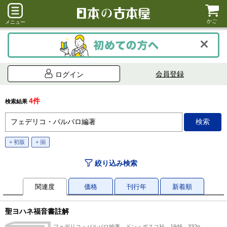
かご
メニュー
会員登録
ログイン
4件
検索結果
+ 初版
+ 揃
絞り込み検索
関連度
価格
刊行年
新着順
聖ヨハネ福音書註解
フェデリコ・バルバロ編著、ドン・ボスコ社、1946、332p、