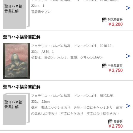
22cm、1
聖ヨハネ福
音書註解
背表紙ヤブレ
阿武隈書房
￥2,200
聖ヨハネ福音書註解
フェデリコ・バルバロ編著、ドン・ボスコ社、1946.12、
332p、A5判、1
並製本、日焼け、水シミ、蔵印、グラシン紙がけ
中島屋書店
￥2,750
聖ヨハネ福音書註解
フェデリコ・バルバロ編著、ドン・ボスコ社、昭和21年、
332p、22cm
聖ヨハネ福
音書註解
裸本 表紙にヤケシミあり 天地・小口にヤケシミあり 前方
の見返しに印あり 本文にヤケあり 本文に少々線引きあり
拓書房
￥2,750