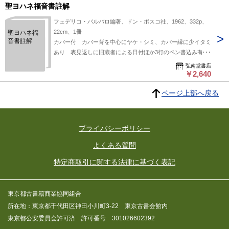
聖ヨハネ福音書註解
フェデリコ・バルバロ編著、ドン・ボスコ社、1962、332p、
22cm、1冊
聖ヨハネ福
音書註解
カバー付 カバー背を中心にヤケ・シミ、カバー縁に少イタミ
あり 表見返しに旧蔵者による日付ほか3行のペン書込み有
その他判読使用に支障なく、経年状態良好です。
弘南堂書店
￥2,640
ページ上部へ戻る
プライバシーポリシー
よくある質問
特定商取引に関する法律に基づく表記
東京都古書籍商業協同組合
所在地：東京都千代田区神田小川町3-22 東京古書会館内
東京都公安委員会許可済 許可番号 301026602392