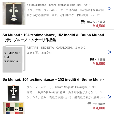
a cura di Beppe Finessi ; grafica di Italo Lupi、Ab･･･
イタリア語 ウンベルト・エーコ他寄稿、152点の未発表の図
版からなる作品集 表紙・小口薄ヤケ 内部良好 ペーパーバ
ック
(有)みちくさ書店
￥4,500
Su Munari : 104 testimonianze, 152 inediti di Bruno Munari
（伊）ブルーノ・ムナーリ作品集
ABITARE SEGESTA CATALOGHI、２００２
２９８頁、ほぼ良好
Su Munari :
104
ハナ書房
testimonianze,
￥5,090
152 inediti
di Bruno
Munari
（伊）ブル
Su Munari: 104 testimonianze + 152 inediti di Bruno Munari
ーノ・ムナ
ーリ作品集
ブルーノ・ムナーリ、Abitare Segesta Cataloghi、1999
備考： : 多少の傷みや汚れあり。あまり状態がよくない。 ヤ
ケ、シミ、歪み、表紙に水濡れシミ、裏表紙に剥がれあり。
サイズ: 240mm ページ数: 256p イタリア語 ペーパー
オヨヨ書林
バック
￥4,000