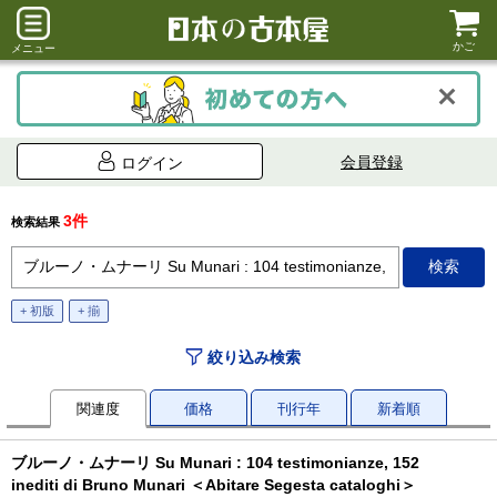
かご
メニュー
会員登録
ログイン
3件
検索結果
+ 初版
+ 揃
絞り込み検索
関連度
価格
刊行年
新着順
ブルーノ・ムナーリ Su Munari : 104 testimonianze, 152
inediti di Bruno Munari ＜Abitare Segesta cataloghi＞