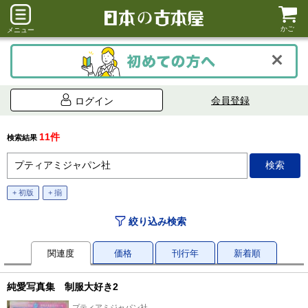
かご
メニュー
会員登録
ログイン
11件
検索結果
+ 初版
+ 揃
絞り込み検索
関連度
価格
刊行年
新着順
純愛写真集 制服大好き2
プティアミジャパン社