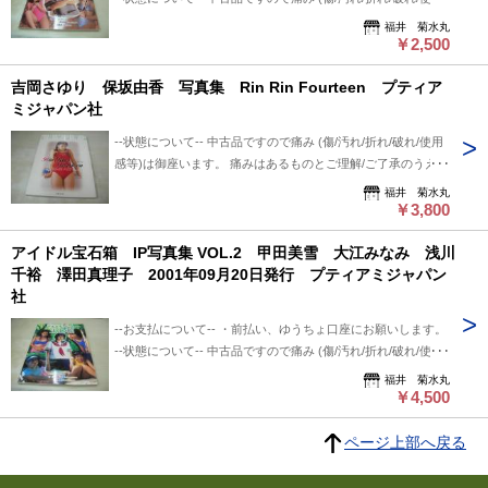
感等)は あるものとご理解/ご了承のうえ、 購入ご検討頂けれ
福井 菊水丸
ば幸いです。 --送料について-- ・レターパックライト 430円
￥2,500
※追跡番号あり+保証なし+ポスト投函 ・レターパックプラ
吉岡さゆり 保坂由香 写真集 Rin Rin Fourteen プティア
ス 600円 ※追跡番号あり+保証なし+対面受け取り (押印また
ミジャパン社
はサイン必要) ・クロネコ便 送料は地方により変わります。
(下記紹介部分に送料記載あり) ※曜日・時間指定ご希望の場合
--状態について-- 中古品ですので痛み (傷/汚れ/折れ/破れ/使用
※※郵便局+クロネコ営業所留め置き可能です。 --発送につい
感等)は御座います。 痛みはあるものとご理解/ご了承のうえ、
て-- 振込確認後、2～3日以内で発送致します。 ※郵便局ご利
購入ご検討頂ければ幸いです。 --お支払について-- ・前払い、
福井 菊水丸
用の場合、平日のみ、 クロネコ便は常時発送可能。 ※※郵便
ゆうちょ口座にお願いします。 --送料について-- ・レターパッ
￥3,800
局発送ご利用、日・祭日かかる場合は 祭日明け発送になりま
クライト 430円 ※追跡番号あり+保証なし+ポスト投函 ・レ
す。 ※※※追跡番号は発送前にお知らせ致します。 追跡番号
アイドル宝石箱 IP写真集 VOL.2 甲田美雪 大江みなみ 浅川
ターパックプラス 600円 ※追跡番号あり+保証なし+対面受け
から荷物の配送状況確認できます。 --保管期間について-- 此方
千裕 澤田真理子 2001年09月20日発行 プティアミジャパン
取り (押印またはサイン必要) ・クロネコ便 送料は地方によ
から連絡後、5日間保管しています。 5日間内、購入手続き頂
社
り変わります。 (下記紹介部分に送料記載あり) ※曜日・時間
ければ幸いです。 5日過ぎましても手続き頂けない場合は キ
指定ご希望の場合 ※※郵便局+クロネコ営業所留め置き可能で
ャンセルさせて頂いています。
--お支払について-- ・前払い、ゆうちょ口座にお願いします。
す。 --発送について-- 振込確認後、2～3日以内で発送致しま
--状態について-- 中古品ですので痛み (傷/汚れ/折れ/破れ/使用
す。 ※郵便局ご利用の場合、平日のみ、 クロネコ便は常時発
感等)は あるものとご理解/ご了承のうえ、 購入ご検討頂けれ
福井 菊水丸
送可能。 ※※郵便局発送ご利用、日・祭日かかる場合は 祭日
ば幸いです。 --送料について-- ・レターパックライト 430円
￥4,500
明け発送になります。 ※※※追跡番号は発送前にお知らせ致
※追跡番号あり+保証なし+ポスト投函 ・レターパックプラ
します。 追跡番号から荷物の配送状況確認できます。 --保管
ス 600円 ※追跡番号あり+保証なし+対面受け取り (押印また
ページ上部へ戻る
期間について-- 此方から連絡後、5日間保管しています。 5日
はサイン必要) ・クロネコ便 送料は地方により変わります。
間内、購入手続き頂ければ幸いです。 5日過ぎましても手続き
(下記紹介部分に送料記載あり) ※曜日・時間指定ご希望の場合