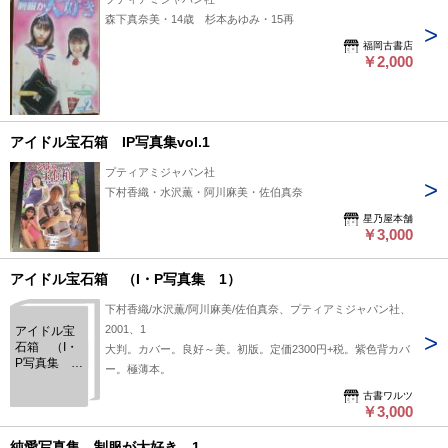
森下真奈美・14歳 杉本あゆみ・15再
福岡古書店
￥2,000
アイドル宝石箱 IP写真集vol.1
プティアミジャパン社
下村香織・水沢薫・阿川麻美・佐伯真奈
星乃屋本舗
￥3,000
アイドル宝石箱 （I・P写真集 1）
下村香織/水沢薫/阿川麻美/佐伯真奈、プティアミジャパン社、
2001、1
アイドル宝
石箱 （I・
大判。カバー。良好～美。初版。定価2300円+税。紫色背カバ
P写真集
ー。極薄本。
1）
古書ワルツ
￥3,000
純愛写真集 制服が大好き 1