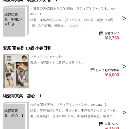
小林真奈美/吉田みちこ/石川藍、プティアミジャパン社、no
data、1
純愛写真
集 制服が
紙装。本体表紙少スレ、少ヨゴレ有。経年並。定価1800円
大好き 1
+税。白色表紙。極薄本。（1のみ）。
古書ワルツ
￥2,750
安原 百合香 13歳 小春日和
プティアミジャパン社
表紙・内容部ともに良好な状態です。
じゅにあの古本屋
￥4,000
純愛写真集 恋心 1
佐竹愛/関本美香、プティアミジャパン社、no data、1
紙装。本体表紙少スレ、ヨゴレ有。本体地マジックライン有。
純愛写真
集 恋心 1
他、経年良好。定価1800円+税。青色/白色背表紙。極薄本。
（1のみ）。
古書ワルツ
￥3,500