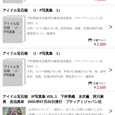
アイドル宝石箱 （I・P写真集 1）
下村香織/水沢薫/阿川麻美/佐伯真奈、プティアミジャパン社、
2001、1
アイドル宝
石箱 （I・
大判。カバー極少ヨレ有。経年良好。初版。定価2300円+税。
P写真集
紫色背カバー。極薄本。
1）
古書ワルツ
￥2,880
アイドル宝石箱 （I・P写真集 1）
下村香織/水沢薫/阿川麻美/佐伯真奈、プティアミジャパン社、
2001、1
アイドル宝
石箱 （I・
大判。カバー角極少ヨレ有。本体小口角極少ヨレ有。他、経年
P写真集
良好。初版。定価2300円+税。紫色背カバー。極薄本。
1）
古書ワルツ
￥2,500
アイドル宝石箱 IP写真集 VOL.1 下村香織 水沢薫 阿川麻
美 佐伯真奈 2001年07月20日発行 プティアミジャパン社
--お支払について-- ・前払い、ゆうちょ口座にお願いします。
--状態について-- 中古品ですので痛み (傷/汚れ/折れ/破れ/使用