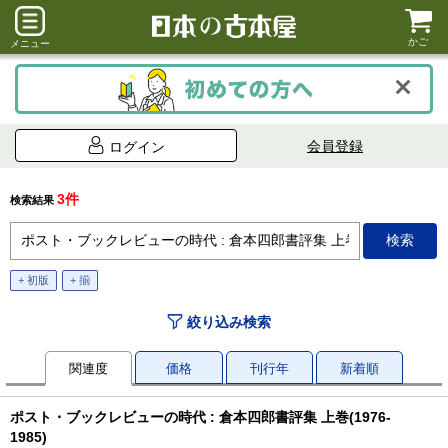
かご
メニュー
会員登録
ログイン
3件
検索結果
+ 初版
+ 揃
絞り込み検索
関連度
価格
刊行年
新着順
ポスト・ブックレビューの時代 : 倉本四郎書評集 上巻(1976-
1985)