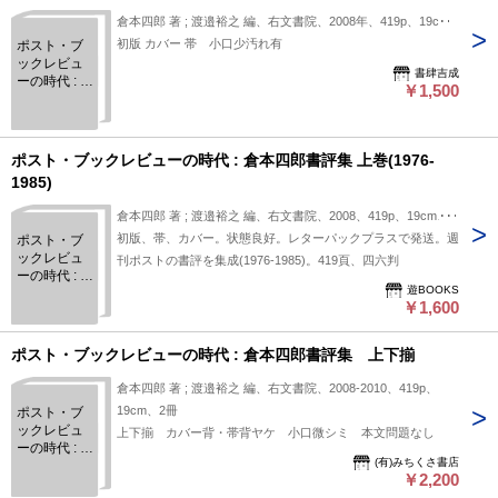
倉本四郎 著 ; 渡邉裕之 編、右文書院、2008年、419p、19cm
初版 カバー 帯 小口少汚れ有
ポスト・ブ
ックレビュ
書肆吉成
ーの時代 : 倉
￥1,500
本四郎書評
集 上巻
(1976-1985)
ポスト・ブックレビューの時代 : 倉本四郎書評集 上巻(1976-
1985)
倉本四郎 著 ; 渡邉裕之 編、右文書院、2008、419p、19cm、1
初版、帯、カバー。状態良好。レターパックプラスで発送。週
ポスト・ブ
ックレビュ
刊ポストの書評を集成(1976-1985)。419頁、四六判
ーの時代 : 倉
遊BOOKS
本四郎書評
￥1,600
集 上巻
(1976-1985)
ポスト・ブックレビューの時代 : 倉本四郎書評集 上下揃
倉本四郎 著 ; 渡邉裕之 編、右文書院、2008-2010、419p、
19cm、2冊
ポスト・ブ
ックレビュ
上下揃 カバー背・帯背ヤケ 小口微シミ 本文問題なし
ーの時代 : 倉
(有)みちくさ書店
本四郎書評
￥2,200
集 上下揃