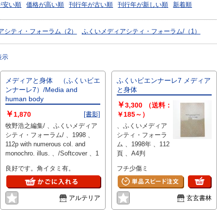
が安い順
価格が高い順
刊行年が古い順
刊行年が新しい順
新着順
アシティ・フォーラム（2）
ふくいメディアシティ・フォーラム/（1）
表示
メディアと身体 （ふくいビエ
ふくいビエンナーレ7 メディア
ンナーレ7）/Media and
と身体
human body
￥
3,300
（送料：
￥
1,870
[書影]
￥185～）
牧野浩之編集/ 、ふくいメディア
、ふくいメディア
シティ・フォーラム/ 、1998 、
シティ・フォーラ
112p with numerous col. and
ム 、1998年 、112
monochro. illus. 、/Softcover 、1
頁 、A4判
良好です。角イタミ有。
フチ少傷ミ
アルテリア
玄玄書林