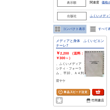
関連度
価格
表示順
ふくいメディ
出版社
コンパクト表示
すべて
メディアと身体 ふくいビエン
ナーレ7
￥
2,200
（送料：
￥300～）
、ふくいメディア
シティ・フォーラ
ム 、平10 、Ａ４判
背ヤケ
竹岡書店