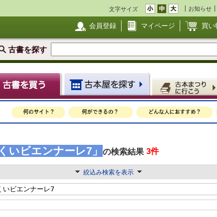
お知らせ
文字サイズ
会員登録
マイページ
買い
古書を探す
くいビエンナーレ7」
3件
の検索結果
絞込み検索を表示