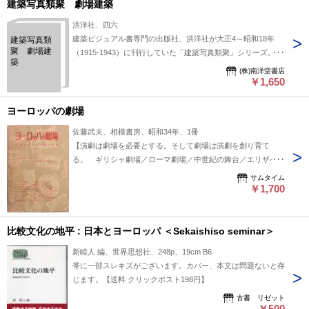
建築写真類聚 劇場建築
洪洋社、四六
建築ビジュアル書専門の出版社、洪洋社が大正4～昭和18年
建築写真類
聚 劇場建
（1915-1943）に刊行していた「建築写真類聚」シリーズ。 主
築
にヨーロッパの劇場建築を図面、パース、立面図で紹介する。
(株)南洋堂書店
￥1,650
ヨーロッパの劇場
佐藤武夫、相模書房、昭和34年、1冊
【演劇は劇場を必要とする。そして劇場は演劇を創り育て
る。 ギリシャ劇場／ローマ劇場／中世紀の舞台／エリザべス
劇場／イタリア劇場／フランス劇場／イギリス劇場／ドイツ・
サムタイム
オーストリア劇場／劇場改革運動】第1刷、B6判、ソフトカバ
￥1,700
ー、179pp、本体：少痛み、三方に汚れ有り、本文：少ツカレ
と少汚れ、カバー：強汚れ、ツカレ有り、背に大きい切れ有り
比較文化の地平 : 日本とヨーロッパ ＜Sekaishiso seminar＞
新睦人 編、世界思想社、248p、19cm B6
帯に一部スレキズがございます。カバー、本文は問題ないと存
じます。【送料 クリックポスト198円】
古書 リゼット
￥500