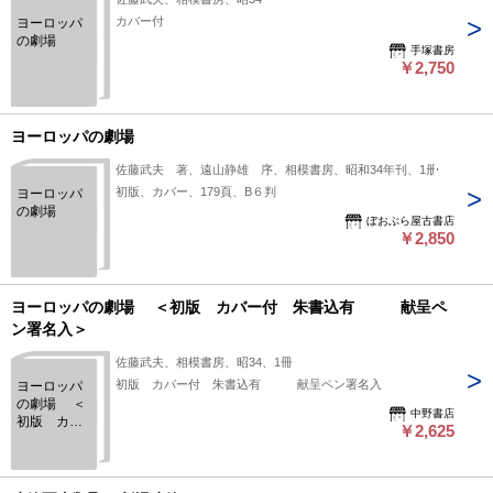
カバー付
ヨーロッパ
の劇場
手塚書房
￥2,750
ヨーロッパの劇場
佐藤武夫 著、遠山静雄 序、相模書房、昭和34年刊、1册
初版、カバー、179頁、B６判
ヨーロッパ
の劇場
ぼおぶら屋古書店
￥2,850
ヨーロッパの劇場 ＜初版 カバー付 朱書込有 献呈ペ
ン署名入＞
佐藤武夫、相模書房、昭34、1冊
初版 カバー付 朱書込有 献呈ペン署名入
ヨーロッパ
の劇場 ＜
中野書店
初版 カバ
￥2,625
ー付 朱書
込有
献呈ペン署
名入＞