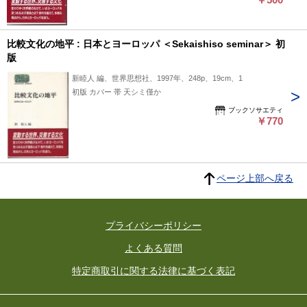
比較文化の地平 : 日本とヨーロッパ ＜Sekaishiso seminar＞ 初
版
新睦人 編、世界思想社、1997年、248p、19cm、1
初版 カバー 帯 天シミ僅か
ブックソサエティ
￥770
ページ上部へ戻る
プライバシーポリシー
よくある質問
特定商取引に関する法律に基づく表記