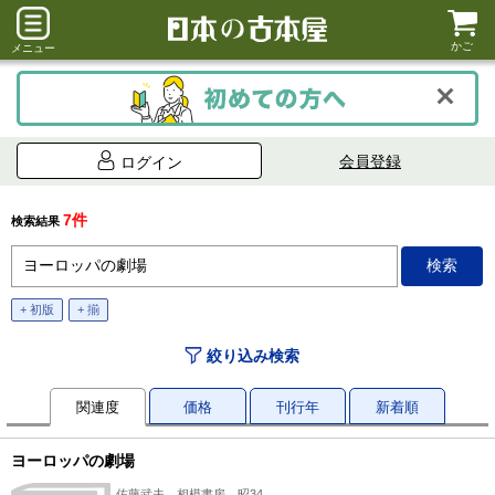
かご
メニュー
会員登録
ログイン
7件
検索結果
+ 初版
+ 揃
絞り込み検索
関連度
価格
刊行年
新着順
ヨーロッパの劇場
佐藤武夫、相模書房、昭34